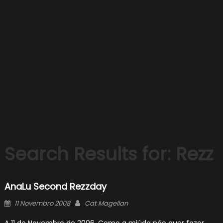
Search Results for:
Rezz
AnaLu Second Rezzday
Posted
Author
11 Novembro 2008
Cat Magellan
on