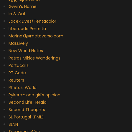
Gwyn’s Home
In & Out
Jacek Lives/Tentacolor
Liberdade Perfeita
MarinaXi@metaverso.com
Massively
New World Notes
Petros Miklos Wanderings
Portucalis
PT Code
Reuters
Rhetas’ World
Rykerez: one girl’s opinion
Second Life Herald
Second Thoughts
SL Portugal (PML)
SLNN
Summer’s Way