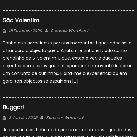
São Valentim
Posted
Author
15 Fevereiro 2009
Summer Wardhani
on
Tenho que admitir que por uns momentos fiquei indecisa, a
olhar para o objecto que a AnaLu me tinha enviado como
prendinha de S. Valentim. É que, estão a ver, é daqueles
objectos compostos que nos aparecem no inventário como
um conjunto de cubinhos. E dita-me a experiência qu em
geral tais objectos se espalham […]
Buggar!
Posted
Author
3 Janeiro 2009
Summer Wardhani
on
Já aqui há dias tinha dado por umas anomalias… quadrados