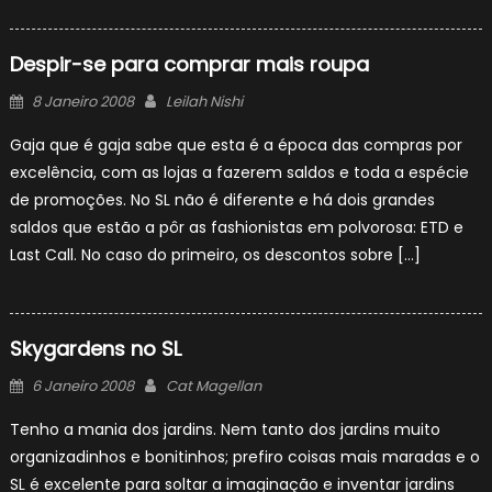
Despir-se para comprar mais roupa
Posted
Author
8 Janeiro 2008
Leilah Nishi
on
Gaja que é gaja sabe que esta é a época das compras por
excelência, com as lojas a fazerem saldos e toda a espécie
de promoções. No SL não é diferente e há dois grandes
saldos que estão a pôr as fashionistas em polvorosa: ETD e
Last Call. No caso do primeiro, os descontos sobre […]
Skygardens no SL
Posted
Author
6 Janeiro 2008
Cat Magellan
on
Tenho a mania dos jardins. Nem tanto dos jardins muito
organizadinhos e bonitinhos; prefiro coisas mais maradas e o
SL é excelente para soltar a imaginação e inventar jardins