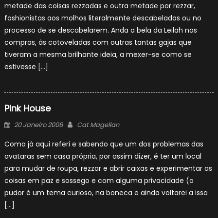
metade das coisas rezzadas e outra metade por rezzar,
fashionistas aos molhos literalmente descabeladas ou no
processo de se descabelarem. Anda a bela da Leilah nas
compras, às cotoveladas com outras tantas gajas que
tiveram a mesma brilhante ideia, a mexer-se como se
estivesse […]
Pink House
Posted
Author
20 Janeiro 2008
Cat Magellan
on
Como já aqui referi e sabendo que um dos problemas das
avataras sem casa própria, por assim dizer, é ter um local
para mudar de roupa, rezzar e abrir caixas e experimentar as
coisas em paz e sossego e com alguma privacidade (o
pudor é um tema curioso, na boneca e ainda voltarei a isso
[…]