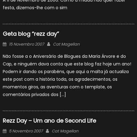
A 11 de Novembro de 2006. Como a miúda não quer fazer
festa, dizemos-lhe com o sim
Geta blog “rezz day”
Posted
Author
15 Novembro 2007
Cat Magellan
on
Não fosse a o Aniversário de Blogues da Maria Árvore e do
Cap, e ninguém dava conta que este blog faz hoje um ano!
Podem ir dando os parabéns, que aqui a malta já actualiza
este post com a história toda, os agradecimentos, os
momentos giros, as aventuras com o template, os
comentários privados dos […]
Rezz Day – Um ano de Second Life
Posted
Author
5 Novembro 2007
Cat Magellan