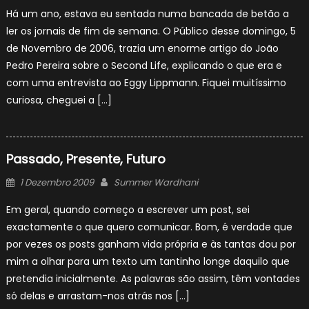
on
Há um ano, estava eu sentada numa bancada de betão a
ler os jornais de fim de semana. O Público desse domingo, 5
de Novembro de 2006, trazia um enorme artigo do João
Pedro Pereira sobre o Second Life, explicando o que era e
com uma entrevista ao Eggy Lippmann. Fiquei muitíssimo
curiosa, cheguei a […]
Passado, Presente, Futuro
Posted
Author
1 Dezembro 2009
Summer Wardhani
on
Em geral, quando começo a escrever um post, sei
exactamente o que quero comunicar. Bom, é verdade que
por vezes os posts ganham vida própria e às tantas dou por
mim a olhar para um texto um tantinho longe daquilo que
pretendia inicialmente. As palavras são assim, têm vontades
só delas e arrastam-nos atrás nos […]