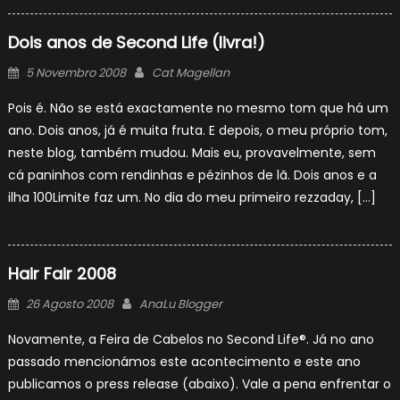
Dois anos de Second Life (livra!)
Posted
Author
5 Novembro 2008
Cat Magellan
on
Pois é. Não se está exactamente no mesmo tom que há um
ano. Dois anos, já é muita fruta. E depois, o meu próprio tom,
neste blog, também mudou. Mais eu, provavelmente, sem
cá paninhos com rendinhas e pézinhos de lã. Dois anos e a
ilha 100Limite faz um. No dia do meu primeiro rezzaday, […]
Hair Fair 2008
Posted
Author
26 Agosto 2008
AnaLu Blogger
on
Novamente, a Feira de Cabelos no Second Life®. Já no ano
passado mencionámos este acontecimento e este ano
publicamos o press release (abaixo). Vale a pena enfrentar o