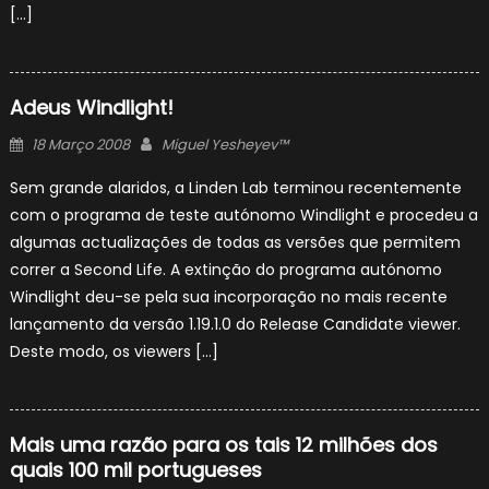
[…]
Adeus Windlight!
Posted
Author
18 Março 2008
Miguel Yesheyev™
on
Sem grande alaridos, a Linden Lab terminou recentemente
com o programa de teste autónomo Windlight e procedeu a
algumas actualizações de todas as versões que permitem
correr a Second Life. A extinção do programa autónomo
Windlight deu-se pela sua incorporação no mais recente
lançamento da versão 1.19.1.0 do Release Candidate viewer.
Deste modo, os viewers […]
Mais uma razão para os tais 12 milhões dos
quais 100 mil portugueses