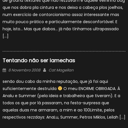
de ground textures que não rezzavam e aquele velhinho bug
que nos dobra pla cintura e nos deixa a cabeça plos joelhos,
num exercício de contorcionismo assaz interessante mas
muito pouco prático e particularmente desconfortável. E
hoje, isto… Mas que diabos… já não tínhamos ultrapassado
[…]
Tentando não ser lamechas
Posted
Author
8 Novembro 2008
Cat Magellan
on
senão dou cabo da minha reputação, que já foi aqui
suficientemente destruída
O meu ENORME OBRIGADA. À
Analu e Summer (pela ideia e trabalheira que tiveram). E a
todos os que por lá passaram, na festa-surpresa que
aquelas duas me armaram, a mim e ao 100Limite, pelos
respectivos rezzdays: AnaLu, Summer, Petros Miklos, Leilah […]