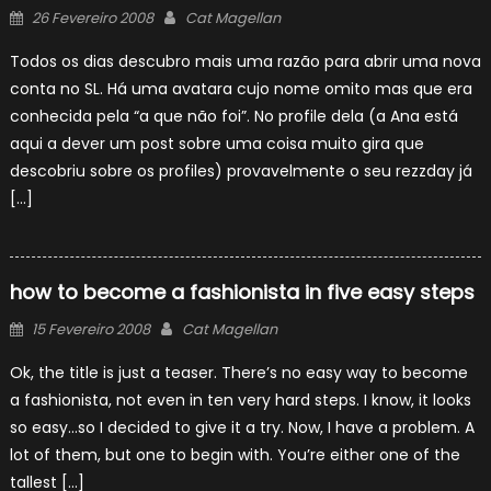
Posted
Author
26 Fevereiro 2008
Cat Magellan
on
Todos os dias descubro mais uma razão para abrir uma nova
conta no SL. Há uma avatara cujo nome omito mas que era
conhecida pela “a que não foi”. No profile dela (a Ana está
aqui a dever um post sobre uma coisa muito gira que
descobriu sobre os profiles) provavelmente o seu rezzday já
[…]
how to become a fashionista in five easy steps
Posted
Author
15 Fevereiro 2008
Cat Magellan
on
Ok, the title is just a teaser. There’s no easy way to become
a fashionista, not even in ten very hard steps. I know, it looks
so easy…so I decided to give it a try. Now, I have a problem. A
lot of them, but one to begin with. You’re either one of the
tallest […]