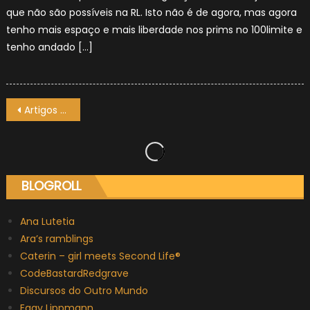
que não são possíveis na RL. Isto não é de agora, mas agora
tenho mais espaço e mais liberdade nos prims no 100limite e
tenho andado […]
Navegação
Artigos mais antigos
de
artigos
BLOGROLL
Ana Lutetia
Ara’s ramblings
Caterin – girl meets Second Life®
CodeBastardRedgrave
Discursos do Outro Mundo
Eggy Lippmann