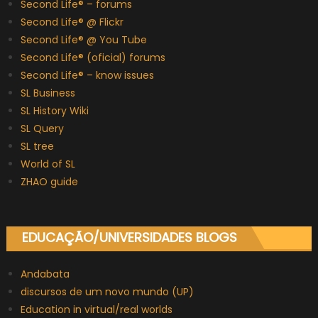
Second Life® – forums
Second Life® @ Flickr
Second Life® @ You Tube
Second Life® (oficial) forums
Second Life® – know issues
SL Business
SL History Wiki
SL Query
SL tree
World of SL
ZHAO guide
EDUCAÇÃO/UNIVERSIDADES BLOGS
Andabata
discursos de um novo mundo (UP)
Education in virtual/real worlds