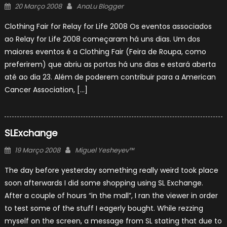
Posted
Author
20 Março 2008
AnaLu Blogger
on
Clothing Fair for Relay for Life 2008 Os eventos associados
ao Relay for Life 2008 começaram há uns dias. Um dos
maiores eventos é a Clothing Fair (Feira de Roupa, como
preferirem) que abriu as portas há uns dias e estará aberta
até ao dia 23. Além de poderem contribuir para a American
Cancer Association, […]
SLExchange
Posted
Author
19 Março 2008
Miguel Yesheyev™
on
The day before yesterday something really weird took place
soon afterwards I did some shopping using SL Exchange.
After a couple of hours “in the mall”, I ran the viewer in order
to test some of the stuff I eagerly bought. While rezzing
myself on the screen, a message from SL stating that due to