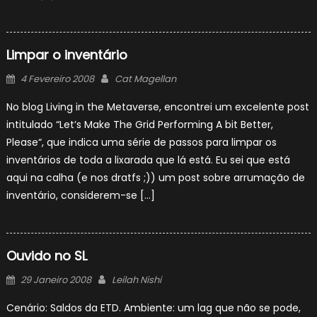
Limpar o inventário
Posted
Author
4 Fevereiro 2008
Cat Magellan
on
No blog Living in the Metaverse, encontrei um excelente post
intitulado “Let’s Make The Grid Performing A bit Better,
Please“, que indica uma série de passos para limpar os
inventários de toda a lixarada que lá está. Eu sei que está
aqui na calha (e nos dratfs ;)) um post sobre arrumação de
inventário, considerem-se […]
Ouvido no SL
Posted
Author
29 Janeiro 2008
Leilah Nishi
on
Cenário: Saldos da ETD. Ambiente: um lag que não se pode,