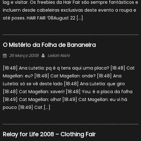
lag e visitar. Os freebies da Hair Fair são sempre fantásticos e
incluem desde cabeleiras exclusivas deste evento a roupa e
até poses. HAIR FAIR ’08August 22 […]
O Mistério da Folha de Bananeira
Posted
Author
26 Março 2008
Leilah Nishi
on
[18:48] Ana Lutetia: pq é q tens aqui uma placa? [18:48] Cat
Magellan: eu? [18:48] Cat Magellan: onde? [18:48] Ana
Lutetia: só se vê deste lado [18:48] Ana Lutetia: que giro
[18:48] Cat Magellan: xaveri! [18:48] You: é a placa da folha
[18:49] Cat Magellan: olha! [18:49] Cat Magellan: eu vi há
pouco [18:49] Cat […]
Relay for Life 2008 – Clothing Fair