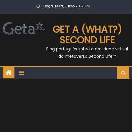
Skip
Terça-feira, Julho 28, 2026
to
content
GET A (WHAT?)
SECOND LIFE
Blog português sobre a realidade virtual
do metaverso Second Life™