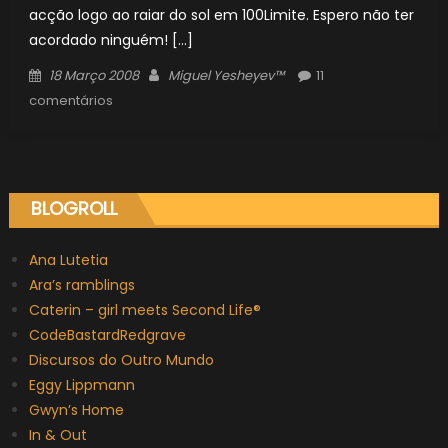
acção logo ao raiar do sol em 100Limite. Espero não ter
acordado ninguém! […]
Posted
Author
18 Março 2008
Miguel Yesheyev™
11
on
comentários
BLOGROLL
Ana Lutetia
Ara’s ramblings
Caterin – girl meets Second Life®
CodeBastardRedgrave
Discursos do Outro Mundo
Eggy Lippmann
Gwyn’s Home
In & Out