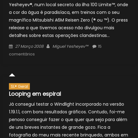
Yesheyev®, num local secreto da ilha 100 Limite™, onde
a cor da água é paradisíaca, em treinos com o seu
magnífico Mitsubishi A6M Reisen Zero (® ou ™). O press
release a que tivemos acesso não divulgou mais
detalhes sobre estas operações clandestinas…
Posted
Author
27 Março 2008
Miguel Yesheyev™
15
on
comentários
SL® Geral
Looping em espiral
Já consegui testar o Windlight incorporado na versão
1.19.1.1, com bons resultados gráficos. Contudo, foi-me
penoso conseguir fazer o que quer que seja para além
de uns breves instantes de grande gozo. Fica a
fotografia do meu mais recente brinquedo, ambos em