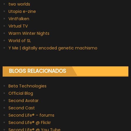
two worlds
Utopia e-zine
VintFalken
Virtual TV
Warm Winter Nights
World of SL
Y Me | digitally encoded genetic machismo
BLOGS RELACIONADOS
Beta Technologies
Official Blog
Second Avatar
Second Cast
Second Life® – forums
Second Life® @ Flickr
Second Life® @ You Tube