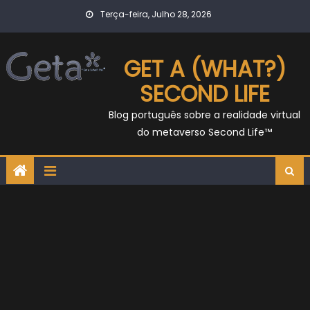
Skip
Terça-feira, Julho 28, 2026
to
content
GET A (WHAT?)
SECOND LIFE
Blog português sobre a realidade virtual
do metaverso Second Life™