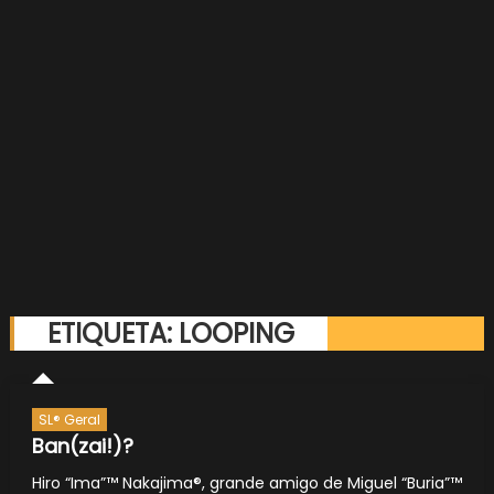
ETIQUETA:
LOOPING
SL® Geral
Ban(zai!)?
Hiro “Ima”™ Nakajima®, grande amigo de Miguel “Buria”™