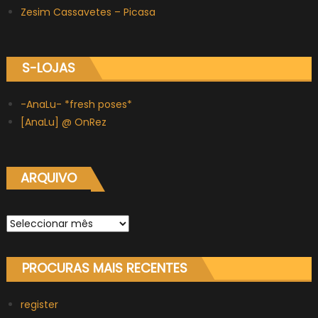
Zesim Cassavetes – Picasa
S-LOJAS
-AnaLu- *fresh poses*
[AnaLu] @ OnRez
ARQUIVO
Arquivo
PROCURAS MAIS RECENTES
register