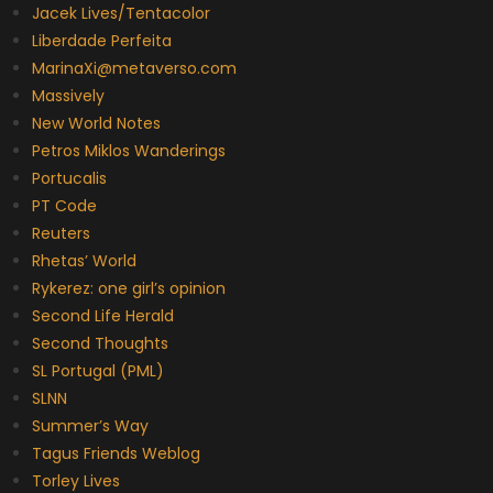
Jacek Lives/Tentacolor
Liberdade Perfeita
MarinaXi@metaverso.com
Massively
New World Notes
Petros Miklos Wanderings
Portucalis
PT Code
Reuters
Rhetas’ World
Rykerez: one girl’s opinion
Second Life Herald
Second Thoughts
SL Portugal (PML)
SLNN
Summer’s Way
Tagus Friends Weblog
Torley Lives