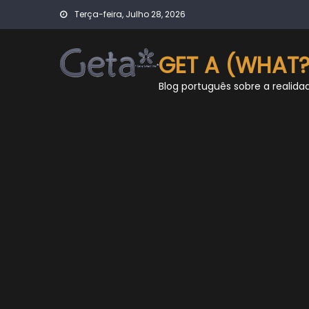
Skip
Terça-feira, Julho 28, 2026
to
content
GET A (WHAT?
Blog português sobre a realida