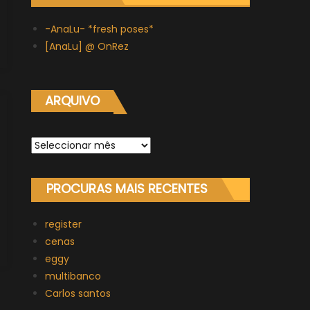
-AnaLu- *fresh poses*
[AnaLu] @ OnRez
ARQUIVO
Arquivo
PROCURAS MAIS RECENTES
register
cenas
eggy
multibanco
Carlos santos