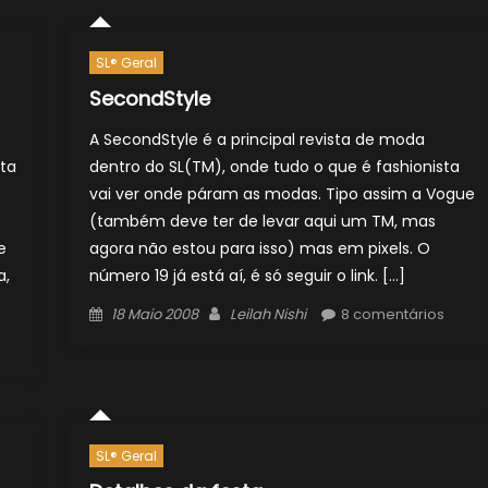
SL® Geral
SecondStyle
A SecondStyle é a principal revista de moda
ta
dentro do SL(TM), onde tudo o que é fashionista
vai ver onde páram as modas. Tipo assim a Vogue
(também deve ter de levar aqui um TM, mas
e
agora não estou para isso) mas em pixels. O
a,
número 19 já está aí, é só seguir o link. […]
Posted
Author
18 Maio 2008
Leilah Nishi
8 comentários
on
SL® Geral