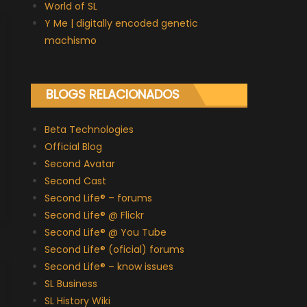
World of SL
Y Me | digitally encoded genetic
machismo
BLOGS RELACIONADOS
Beta Technologies
Official Blog
Second Avatar
Second Cast
Second Life® – forums
Second Life® @ Flickr
Second Life® @ You Tube
Second Life® (oficial) forums
Second Life® – know issues
SL Business
SL History Wiki