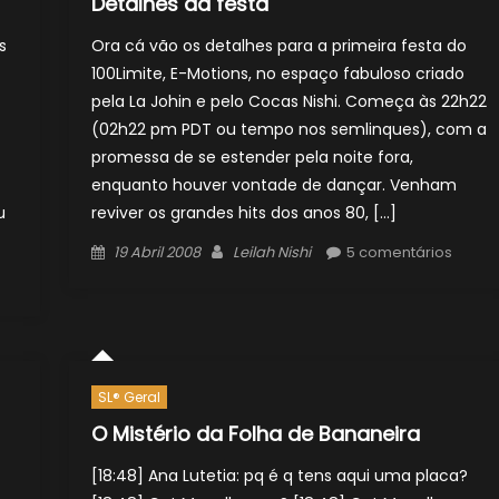
Detalhes da festa
s
Ora cá vão os detalhes para a primeira festa do
100Limite, E-Motions, no espaço fabuloso criado
pela La Johin e pelo Cocas Nishi. Começa às 22h22
(02h22 pm PDT ou tempo nos semlinques), com a
promessa de se estender pela noite fora,
enquanto houver vontade de dançar. Venham
u
reviver os grandes hits dos anos 80, […]
Posted
Author
19 Abril 2008
Leilah Nishi
5 comentários
on
SL® Geral
O Mistério da Folha de Bananeira
[18:48] Ana Lutetia: pq é q tens aqui uma placa?