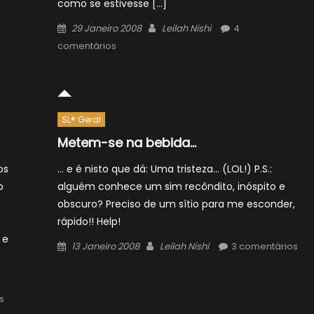
como se estivesse […]
Posted
Author
29 Janeiro 2008
Leilah Nishi
4
on
comentários
SL® Geral
Metem-se na bebida…
os
… e é nisto que dá: Uma tristeza… (LOL!) P.S.:
o
alguém conhece um sim recôndito, inóspito e
obscuro? Preciso de um sítio para me esconder,
rápido!! Help!
 e
Posted
Author
13 Janeiro 2008
Leilah Nishi
3 comentários
on
s