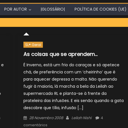
POR AUTOR
|GLOSSÁRIO|
POLÍTICA DE COOKIES (UE)
SL® Geral
As coisas que se aprendem…
 e
É Inverno, está um frio do caraças e só apetece
chá, de preferência com um ‘cheirinho’ que é
para aquecer depressa a malta. Não querendo
fugir à maioria, lá marcha a bela da Leilah ao
o
supermercado RL e planta-se à frente da
prateleira das infusões. E eis senão quando a gata
descobre que tília, infusão […]
Posted
Author
s
28 Novembro 2008
Leilah Nishi
4
on
comentários