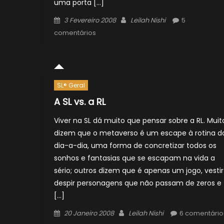
uma porta […]
Posted
Author
3 Fevereiro 2008
Leilah Nishi
5
on
comentários
SL® Geral
A SL vs. a RL
Viver na SL dá muito que pensar sobre a RL. Muit
dizem que o metaverso é um escape à rotina d
dia-a-dia, uma forma de concretizar todos os
sonhos e fantasias que se escapam na vida a
sério; outros dizem que é apenas um jogo, vestir
despir personagens que não passam de zeros e
[…]
Posted
Author
20 Janeiro 2008
Leilah Nishi
6 comentário
on