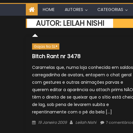
HOME
AUTORES
CATEGORIAS
AUTOR:
LEILAH NISHI
Gajas No SL®
Bitch Rant nr 3478
Caramelas que, numa loja conhecida em saldos
carregadinha de avatars, entopem o chat geral
com gestures e outras animações parvas e
querem editar a aparência ou attach prims NÃO
têm o direito de se queixar que o sítio está chei
de lag, sob pena de levarem subita e
repentinamente com o pé da bela […]
Posted
Author
19 Janeiro 2009
Leilah Nishi
7 comentário
on