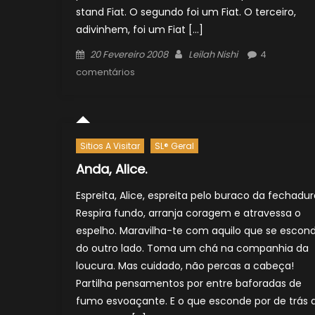
stand Fiat. O segundo foi um Fiat. O terceiro,
adivinhem, foi um Fiat […]
Posted
Author
20 Fevereiro 2008
Leilah Nishi
4
on
comentários
Sitios A Visitar
SL® Geral
Anda, Alice.
Espreita, Alice, espreita pelo buraco da fechadur
Respira fundo, arranja coragem e atravessa o
espelho. Maravilha-te com aquilo que se escon
do outro lado. Toma um chá na companhia da
loucura. Mas cuidado, não percas a cabeça!
Partilha pensamentos por entre baforadas de
fumo esvoaçante. E o que esconde por de trás 