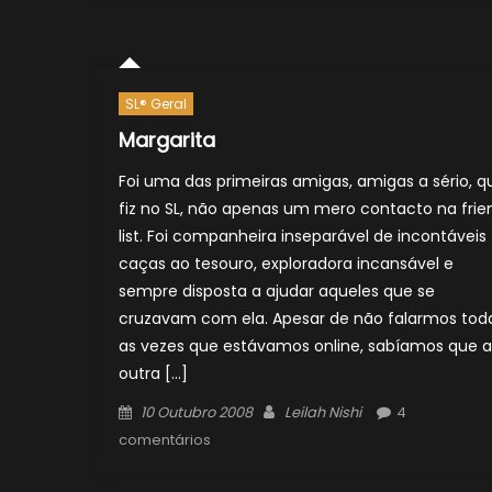
SL® Geral
Margarita
Foi uma das primeiras amigas, amigas a sério, q
fiz no SL, não apenas um mero contacto na frie
list. Foi companheira inseparável de incontáveis
caças ao tesouro, exploradora incansável e
sempre disposta a ajudar aqueles que se
cruzavam com ela. Apesar de não falarmos tod
as vezes que estávamos online, sabíamos que a
outra […]
Posted
Author
10 Outubro 2008
Leilah Nishi
4
on
comentários