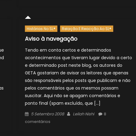
Histórias No SL®
Relação E Reacção Ao SL®
Aviso à navegação
ue
Tendo em conta certos e determinados
nd
acontecimentos que tiveram lugar devido a certo
e determinado post neste blog, os autores do
GETA gostariam de avisar os leitores que apenas
são responsáveis pelos posts que publicam e não
as
pelos comentários que os mesmos possam
suscitar. Aqui não se apagam comentários e
ponto final (spam excluído, que […]
Posted
Author
5 Setembro 2008
Leilah Nishi
8
on
comentários