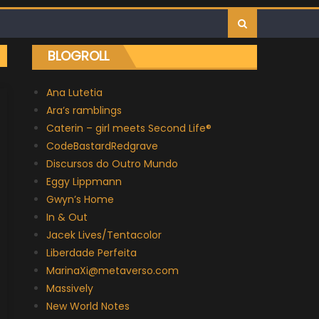
BLOGROLL
Ana Lutetia
Ara’s ramblings
Caterin – girl meets Second Life®
CodeBastardRedgrave
Discursos do Outro Mundo
Eggy Lippmann
Gwyn’s Home
In & Out
Jacek Lives/Tentacolor
Liberdade Perfeita
MarinaXi@metaverso.com
Massively
New World Notes