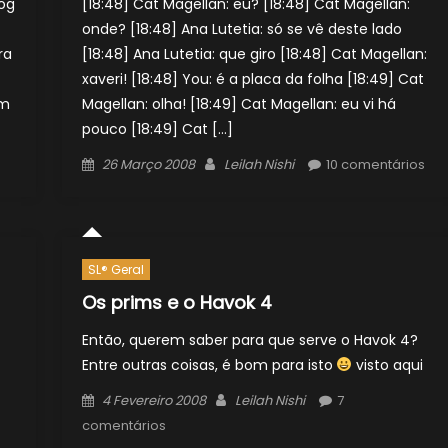
og
[18:48] Cat Magellan: eu? [18:48] Cat Magellan:
onde? [18:48] Ana Lutetia: só se vê deste lado
ra
[18:48] Ana Lutetia: que giro [18:48] Cat Magellan:
xaveri! [18:48] You: é a placa da folha [18:49] Cat
em
Magellan: olha! [18:49] Cat Magellan: eu vi há
pouco [18:49] Cat […]
Posted
Author
26 Março 2008
Leilah Nishi
10 comentários
on
SL® Geral
Os prims e o Havok 4
Então, querem saber para que serve o Havok 4?
Entre outras coisas, é bom para isto
visto aqui
Posted
Author
4 Fevereiro 2008
Leilah Nishi
7
on
comentários