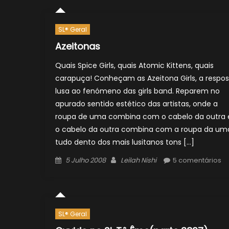
SL® Geral
Azeitonas
Quais Spice Girls, quais Atomic Kittens, quais
carapuça! Conheçam as Azeitona Girls, a respos
lusa ao fenómeno das girls band. Reparem no
apurado sentido estético das artistas, onde a
roupa de uma combina com o cabelo da outra 
o cabelo da outra combina com a roupa da um
tudo dento dos mais lusitanos tons […]
Posted
Author
5 Julho 2008
Leilah Nishi
5 comentários
on
SL® Geral