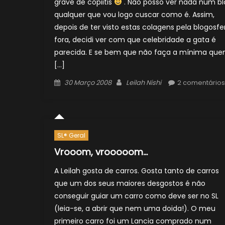
grave de copiitis
. Não posso ver nada num bl
qualquer que vou logo cuscar como é. Assim,
depois de ter visto estas colagens pela blogosfe
fora, decidi ver com que celebridade a gata é
parecida. E se bem que não faça a mínima qu
[…]
Posted
Author
30 Março 2008
Leilah Nishi
2 comentários
on
SL® Geral
Vrooom, vrooooom…
A Leilah gosta de carros. Gosta tanto de carros
que um dos seus maiores desgostos é não
conseguir guiar um carro como deve ser no SL
(leia-se, a abrir que nem uma doida!). O meu
primeiro carro foi um Lancia comprado num