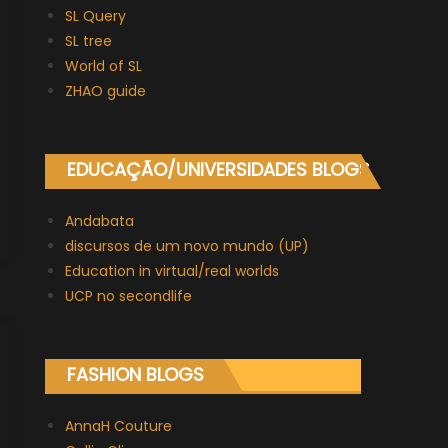
SL Query
SL tree
World of SL
ZHAO guide
EDUCAÇÃO/UNIVERSIDADES BLOGS
Andabata
discursos de um novo mundo (UP)
Education in virtual/real worlds
UCP no secondlife
FASHION BLOGS
AnnaH Couture