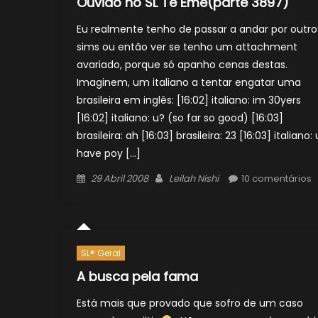
Ouvido no SL Tê Ême(parte 3897)
Eu realmente tenho de passar a andar por outro
sims ou então ver se tenho um attachment
avariado, porque só apanho cenas destas.
Imaginem, um italiano a tentar engatar uma
brasileira em inglês: [16:02] italiano: im 30yers
[16:02] italiano: u? (so far so good) [16:03]
brasileira: ah [16:03] brasileira: 23 [16:03] italiano: 
have poy […]
Posted
Author
29 Abril 2008
Leilah Nishi
10 comentários
on
SL® Geral
A busca pela fama
Está mais que provado que sofro de um caso