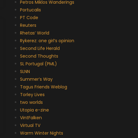
Petros Miklos Wanderings
Portucalis
PT Code
Reuters
Rhetas’ World
Rykerez: one girl’s opinion
Second Life Herald
Second Thoughts
SL Portugal (PML)
SLNN
Summer’s Way
Tagus Friends Weblog
Torley Lives
two worlds
Utopia e-zine
VintFalken
Virtual TV
Warm Winter Nights