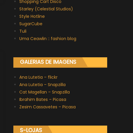
Shopping Cart Disco
Starley (Celestial Studios)
Style Hotline
SugarCube
Tuli
Uma Ceawlin :: fashion blog
GALERIAS DE IMAGENS
Ana Lutetia – flickr
Ana Lutetia – Snapzilla
Cat Magellan – Snapzilla
Ibrahim Bates – Picasa
Zesim Cassavetes – Picasa
S-LOJAS