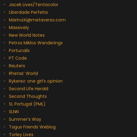
Jacek Lives/Tentacolor
Liberdade Perfeita
MarinaXi@metaverso.com
Massively
New World Notes
Petros Miklos Wanderings
Portucalis
PT Code
Reuters
Rhetas’ World
Rykerez: one girl’s opinion
Second Life Herald
Second Thoughts
SL Portugal (PML)
SLNN
Summer’s Way
Tagus Friends Weblog
Torley Lives