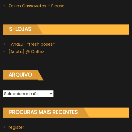
Zesim Cassavetes – Picasa
S-LOJAS
-AnaLu- *fresh poses*
[AnaLu] @ OnRez
ARQUIVO
Arquivo
PROCURAS MAIS RECENTES
register