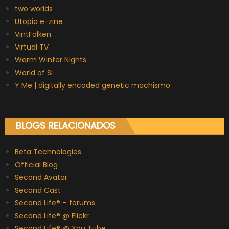
two worlds
Utopia e-zine
VintFalken
Virtual TV
Warm Winter Nights
World of SL
Y Me | digitally encoded genetic machismo
BLOGS RELACIONADOS
Beta Technologies
Official Blog
Second Avatar
Second Cast
Second Life® – forums
Second Life® @ Flickr
Second Life® @ You Tube