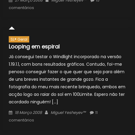
27 Março 2008
Miguel Yesheyev™
15
on
comentários
SL® Geral
Looping em espiral
Já consegui testar o Windlight incorporado na versão
1.19.1.1, com bons resultados gráficos. Contudo, foi-me
penoso conseguir fazer o que quer que seja para além
de uns breves instantes de grande gozo. Fica a
fotografia do meu mais recente brinquedo, ambos em
acção logo ao raiar do sol em 100Limite. Espero não ter
acordado ninguém! […]
Posted
Author
18 Março 2008
Miguel Yesheyev™
11
on
comentários