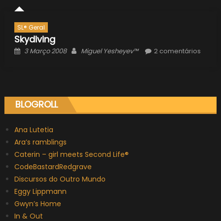
SL® Geral
Skydiving
Posted
Author
3 Março 2008
Miguel Yesheyev™
2 comentários
on
BLOGROLL
Ana Lutetia
Ara’s ramblings
Caterin – girl meets Second Life®
CodeBastardRedgrave
Discursos do Outro Mundo
Eggy Lippmann
Gwyn’s Home
In & Out