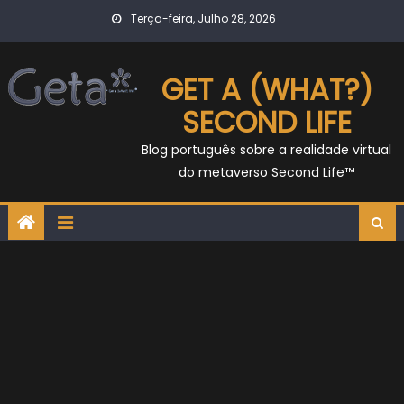
Skip
Terça-feira, Julho 28, 2026
to
content
GET A (WHAT?)
SECOND LIFE
Blog português sobre a realidade virtual
do metaverso Second Life™