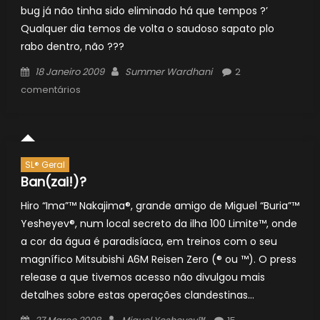
bug já não tinha sido eliminado há que tempos ?’
Qualquer dia temos de volta o saudoso sapato plo
rabo dentro, não ???
Posted
Author
18 Janeiro 2009
Summer Wardhani
2
on
comentários
SL® Geral
Ban(zai!)?
Hiro “Ima”™ Nakajima®, grande amigo de Miguel “Buria”™
Yesheyev®, num local secreto da ilha 100 Limite™, onde
a cor da água é paradisíaca, em treinos com o seu
magnífico Mitsubishi A6M Reisen Zero (® ou ™). O press
release a que tivemos acesso não divulgou mais
detalhes sobre estas operações clandestinas…
Posted
Author