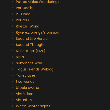
Petros Miklos Wanderings
Portucalis
PT Code
Reuters
Rhetas’ World
Rykerez: one girl’s opinion
Second Life Herald
Second Thoughts
SL Portugal (PML)
SLNN
Summer’s Way
Tagus Friends Weblog
Torley Lives
two worlds
Utopia e-zine
VintFalken
Virtual TV
Warm Winter Nights