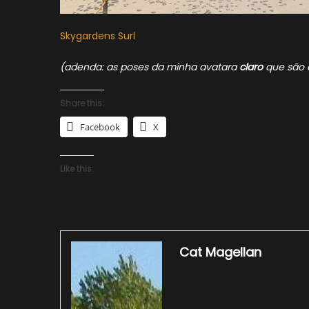
Skygardens Surl
(adenda: as poses da minha avatara
claro
que são a
Share this:
Facebook
X
Like this:
Cat Magellan