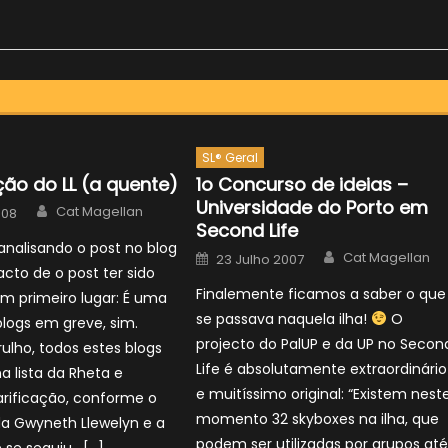
SL® Geral
ção do LL (a quente)
1o Concurso de ideias –
Universidade do Porto em
Author
Cat Magellan
008
Second Life
analisando o post no blog
Author
Posted
Cat Magellan
23 Julho 2007
on
facto de o post ter sido
Finalemente ficamos a saber o que
m primeiro lugar: É uma
se passava naquela ilha!
O
 blogs em greve, sim.
projecto do PalUP e da UP no Secon
ulho, todos estes blogs
Life é absolutamente extraordinário
a lista da Rheta e
e muitíssimo original: “Existem nest
rificação, conforme o
momento 32 skyboxes na ilha, que
da Gwyneth Llewelyn e a
podem ser utilizadas por grupos at