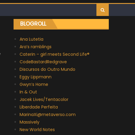
BLOGROLL
Ana Lutetia
Ara’s ramblings
e
Caterin – girl meets Second Life®
CodeBastardRedgrave
Discursos do Outro Mundo
Eggy Lippmann
Gwyn’s Home
In & Out
Jacek Lives/Tentacolor
Liberdade Perfeita
MarinaXi@metaverso.com
Massively
New World Notes