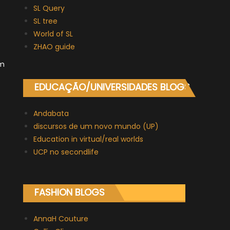
SL Query
SL tree
World of SL
ZHAO guide
om
EDUCAÇÃO/UNIVERSIDADES BLOGS
Andabata
discursos de um novo mundo (UP)
Education in virtual/real worlds
UCP no secondlife
FASHION BLOGS
AnnaH Couture