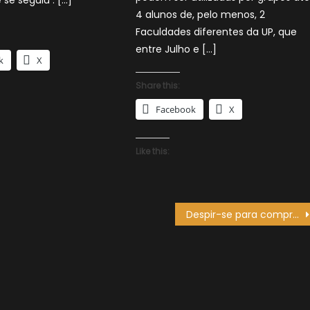
 se seguiu . […]
4 alunos de, pelo menos, 2
Faculdades diferentes da UP, que
entre Julho e […]
k
X
Share this:
Facebook
X
Like this:
Despir-se para comprar mais roupa