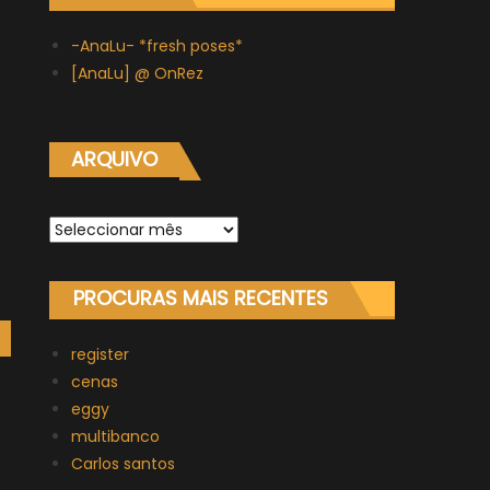
-AnaLu- *fresh poses*
[AnaLu] @ OnRez
ARQUIVO
Arquivo
PROCURAS MAIS RECENTES
register
cenas
eggy
multibanco
Carlos santos