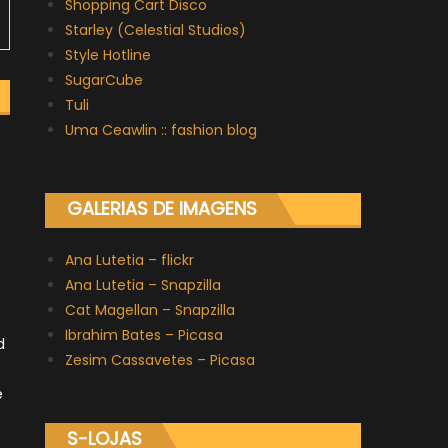
Shopping Cart Disco
Starley (Celestial Studios)
Style Hotline
SugarCube
Tuli
Uma Ceawlin :: fashion blog
GALERIAS DE IMAGENS
Ana Lutetia – flickr
Ana Lutetia – Snapzilla
Cat Magellan – Snapzilla
Ibrahim Bates – Picasa
d
Zesim Cassavetes – Picasa
e
S-LOJAS
é