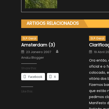
ARTIGOS RELACIONADOS
SL® Geral
SL® Geral
Amsterdam (3)
Clarifica
Author
Posted
Posted
23 Janeiro 2007
19 Abril 2
on
on
AnaLu Blogger
Ora então, 
oficial e o 
Share this:
colocado, e
Facebook
X
vitória dos
Fizemos bar
que estão n
Like this:
pedimos cla
Manifesto 