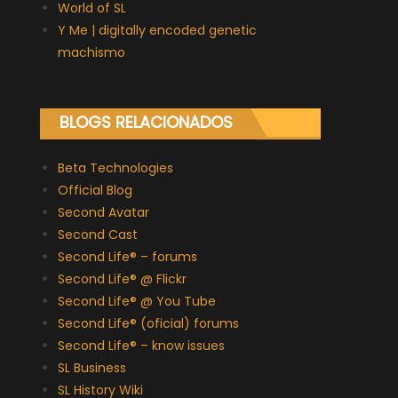
World of SL
Y Me | digitally encoded genetic
machismo
BLOGS RELACIONADOS
Beta Technologies
Official Blog
Second Avatar
Second Cast
Second Life® – forums
Second Life® @ Flickr
Second Life® @ You Tube
Second Life® (oficial) forums
Second Life® – know issues
SL Business
SL History Wiki