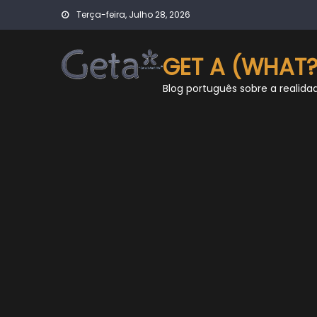
Skip
Terça-feira, Julho 28, 2026
to
content
GET A (WHAT?
Blog português sobre a realida