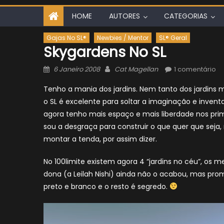
HOME
AUTORES
CATEGORIAS
Gajas No SL®
Newbies / Mentor
SL® Geral
Skygardens No SL
Posted
Author
6 Janeiro 2008
Cat Magellan
1 comentário
on
Tenho a mania dos jardins. Nem tanto dos jardins m
o SL é excelente para soltar a imaginação e inventa
agora tenho mais espaço e mais liberdade nos pri
sou a desgraça para construir o que quer que seja
montar a tenda, por assim dizer.
No 100limite existem agora 4 “jardins no céu”, os
dona (a Leilah Nishi) ainda não o acabou, mas pr
preto e branco e o resto é segredo.