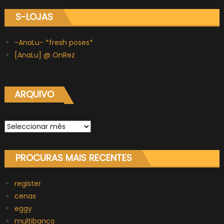
S-LOJAS
-AnaLu- *fresh poses*
[AnaLu] @ OnRez
ARQUIVO
Arquivo
PROCURAS MAIS RECENTES
register
cenas
eggy
multibanco