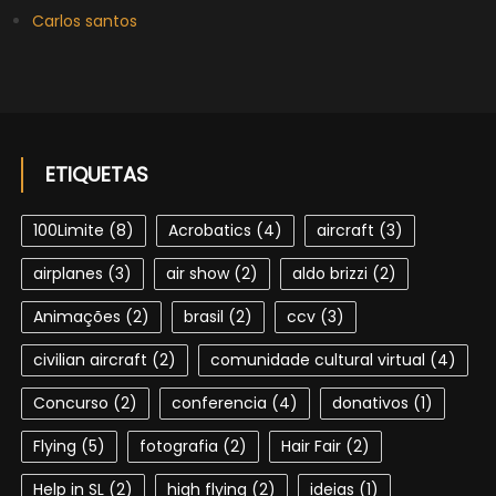
Carlos santos
ETIQUETAS
100Limite
(8)
Acrobatics
(4)
aircraft
(3)
airplanes
(3)
air show
(2)
aldo brizzi
(2)
Animações
(2)
brasil
(2)
ccv
(3)
civilian aircraft
(2)
comunidade cultural virtual
(4)
Concurso
(2)
conferencia
(4)
donativos
(1)
Flying
(5)
fotografia
(2)
Hair Fair
(2)
Help in SL
(2)
high flying
(2)
ideias
(1)