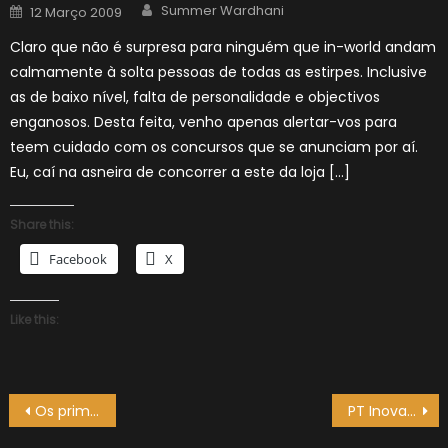
Author
Posted
Summer Wardhani
12 Março 2009
on
Claro que não é surpresa para ninguém que in-world andam
calmamente à solta pessoas de todas as estirpes. Inclusive
as de baixo nível, falta de personalidade e objectivos
enganosos. Desta feita, venho apenas alertar-vos para
teem cuidado com os concursos que se anunciam por aí.
Eu, caí na asneira de concorrer a este da loja […]
Share this:
Facebook
X
Like this:
Navegação
Os prims e o Havok 4
PT Inovação no SL