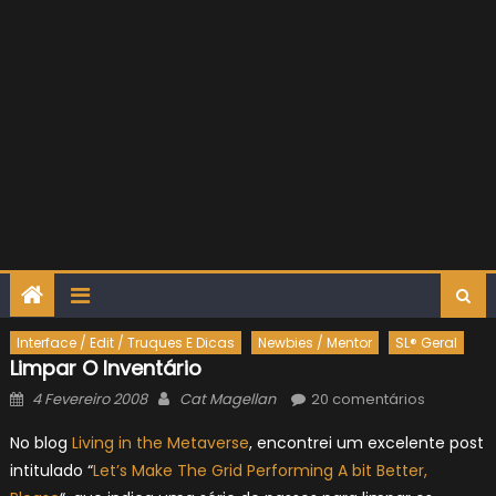
Interface / Edit / Truques E Dicas
Newbies / Mentor
SL® Geral
Limpar O Inventário
Posted
Author
4 Fevereiro 2008
Cat Magellan
20 comentários
on
No blog
Living in the Metaverse
, encontrei um excelente post
intitulado “
Let’s Make The Grid Performing A bit Better,