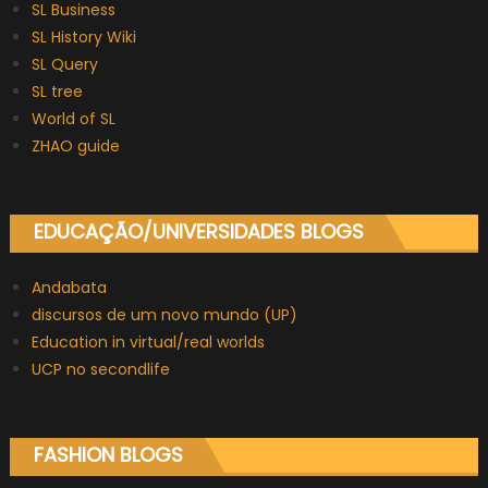
SL Business
SL History Wiki
SL Query
SL tree
World of SL
ZHAO guide
EDUCAÇÃO/UNIVERSIDADES BLOGS
Andabata
discursos de um novo mundo (UP)
Education in virtual/real worlds
UCP no secondlife
FASHION BLOGS