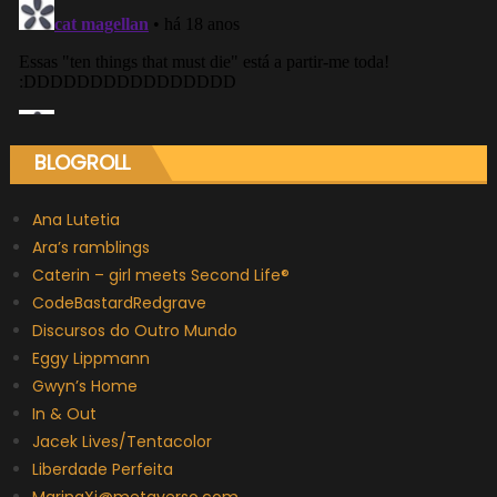
BLOGROLL
Ana Lutetia
Ara’s ramblings
Caterin – girl meets Second Life®
CodeBastardRedgrave
Discursos do Outro Mundo
Eggy Lippmann
Gwyn’s Home
In & Out
Jacek Lives/Tentacolor
Liberdade Perfeita
MarinaXi@metaverso.com