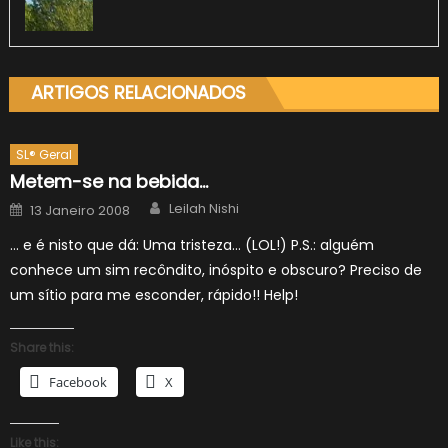
ARTIGOS RELACIONADOS
SL® Geral
Metem-se na bebida…
Author
Posted
Leilah Nishi
13 Janeiro 2008
on
… e é nisto que dá: Uma tristeza… (LOL!) P.S.: alguém
conhece um sim recôndito, inóspito e obscuro? Preciso de
um sítio para me esconder, rápido!! Help!
Share this:
Facebook
X
Like this: