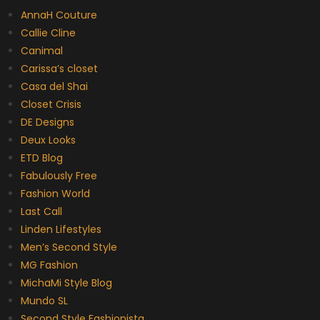
AnnaH Couture
Callie Cline
Canimal
Carissa’s closet
Casa del Shai
Closet Crisis
DE Designs
Deux Looks
ETD Blog
Fabulously Free
Fashion World
Last Call
Linden Lifestyles
Men’s Second Style
MG Fashion
MichaMi Style Blog
Mundo SL
Second Style Fashionista