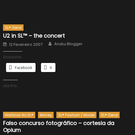
SL® Geral
U2 in SL™ – the concert
Author
Posted
AnaLu Blogger
12 Fevereiro 2007
on
Share this:
Facebook
X
Like this:
Histórias No SL®
Money
SL® Fashion / Model
SL® Geral
Falso concurso fotográfico – cortesia da
Opium