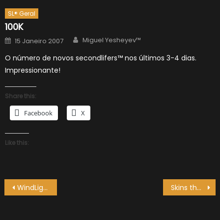
SL® Geral
100K
Author
Posted
Miguel Yesheyev™
15 Janeiro 2007
on
O número de novos secondlifers™ nos últimos 3-4 dias.
Impressionante!
Share this:
Facebook
X
Like this:
Navegação
WindLight
Skins theft – a possible solution
de