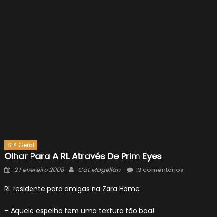
SL® Geral
Olhar Para A RL Através De Prim Eyes
Posted
Author
2 Fevereiro 2008
Cat Magellan
13 comentários
on
RL residente para amigas na Zara Home:
– Aquele espelho tem uma textura tão boa!