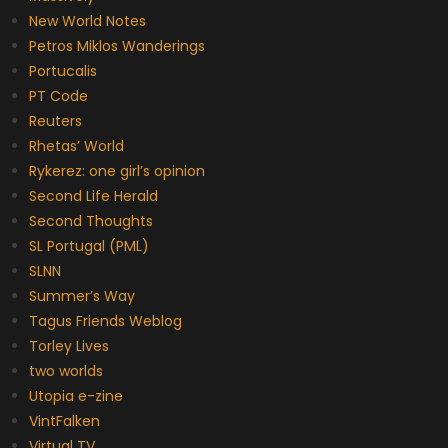
New World Notes
Petros Miklos Wanderings
Portucalis
PT Code
Reuters
Rhetas’ World
Rykerez: one girl’s opinion
Second Life Herald
Second Thoughts
SL Portugal (PML)
SLNN
Summer’s Way
Tagus Friends Weblog
Torley Lives
two worlds
Utopia e-zine
VintFalken
Virtual TV