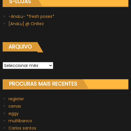
S-LOJAS
-AnaLu- *fresh poses*
[AnaLu] @ OnRez
ARQUIVO
Arquivo
PROCURAS MAIS RECENTES
register
cenas
eggy
multibanco
Carlos santos