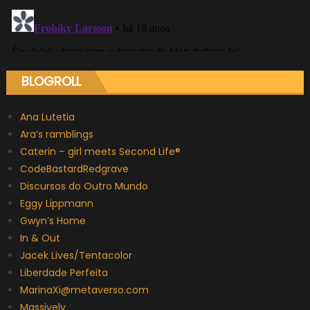
BLOGROLL
Ana Lutetia
Ara’s ramblings
Caterin – girl meets Second Life®
CodeBastardRedgrave
Discursos do Outro Mundo
Eggy Lippmann
Gwyn’s Home
In & Out
Jacek Lives/Tentacolor
Liberdade Perfeita
MarinaXi@metaverso.com
Massively