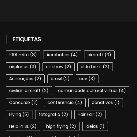
ETIQUETAS
100Limite
(8)
Acrobatics
(4)
aircraft
(3)
airplanes
(3)
air show
(2)
aldo brizzi
(2)
Animações
(2)
brasil
(2)
ccv
(3)
civilian aircraft
(2)
comunidade cultural virtual
(4)
Concurso
(2)
conferencia
(4)
donativos
(1)
Flying
(5)
fotografia
(2)
Hair Fair
(2)
Help in SL
(2)
high flying
(2)
ideias
(1)