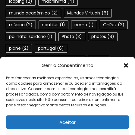
looping
(2)
machinima
(4)
mundo académico
(2)
Mundos Virtuais
(6)
música
(2)
nautilus
(1)
nemo
(1)
OnRez
(2)
pai natal solidario
(1)
Photo
(3)
photos
(8)
plane
(2)
portugal
(6)
Portuguese speaking residents
(4)
red
(2)
Gerir o Consentimento
second life
(22)
SL
(4)
slactions
(3)
Para fornecer as melhores experiências, usamos tecnologias
solidariedade
(2)
steampunk
(1)
ted
(2)
como cookies para armazenar e/ou aceder a informações do
dispositivo. Consentir com essas tecnologias nos permitirá
processar dados, como comportamento de navegação ou IDs
terra dos sonhos
(4)
TSF
(3)
exclusivos neste site. Não consentir ou retirar o consentimento
pode afetar negativamante certos recursos e funções.
Universidade de Aveiro
(4)
verne
(1)
Aceitar