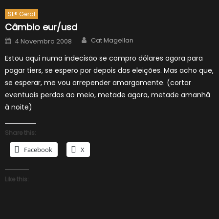
SL® Geral
Câmbio eur/usd
Author
Posted
Cat Magellan
4 Novembro 2008
on
Estou aqui numa indecisão se compro dólares agora para
pagar tiers, se espero por depois das eleições. Mas acho que,
se esperar, me vou arrepender amargamente. (cortar
eventuais perdas ao meio, metade agora, metade amanhã
à noite)
Share this:
Facebook
X
Like this: