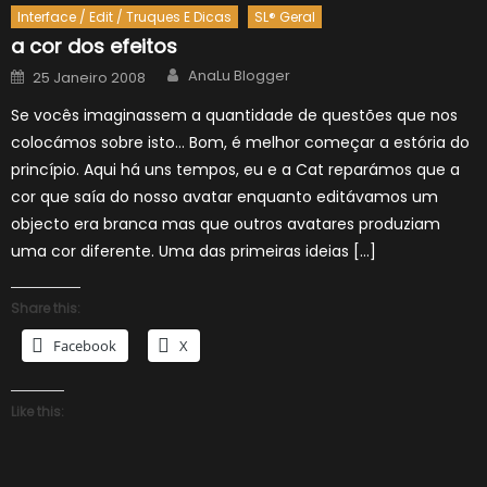
Interface / Edit / Truques E Dicas
SL® Geral
a cor dos efeitos
Author
Posted
AnaLu Blogger
25 Janeiro 2008
on
Se vocês imaginassem a quantidade de questões que nos
colocámos sobre isto… Bom, é melhor começar a estória do
princípio. Aqui há uns tempos, eu e a Cat reparámos que a
cor que saía do nosso avatar enquanto editávamos um
objecto era branca mas que outros avatares produziam
uma cor diferente. Uma das primeiras ideias […]
Share this:
Facebook
X
Like this: