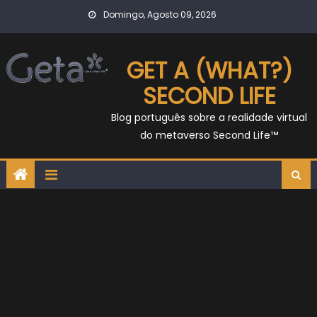
Skip
Domingo, Agosto 09, 2026
to
content
GET A (WHAT?)
SECOND LIFE
Blog português sobre a realidade virtual
do metaverso Second Life™