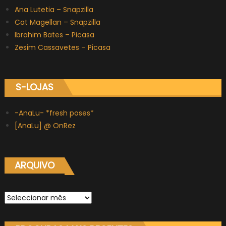
Ana Lutetia – Snapzilla
Cat Magellan – Snapzilla
Ibrahim Bates – Picasa
Zesim Cassavetes – Picasa
S-LOJAS
-AnaLu- *fresh poses*
[AnaLu] @ OnRez
ARQUIVO
Arquivo