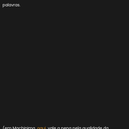
palavras.
(em Machinima,
aqui
, vale a pena pela qualidade da