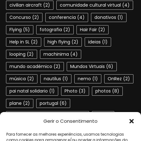
civilian aircraft
(2)
comunidade cultural virtual
(4)
Concurso
(2)
conferencia
(4)
donativos
(1)
Flying
(5)
fotografia
(2)
Hair Fair
(2)
Help in SL
(2)
high flying
(2)
ideias
(1)
looping
(2)
machinima
(4)
mundo académico
(2)
Mundos Virtuais
(6)
música
(2)
nautilus
(1)
nemo
(1)
OnRez
(2)
pai natal solidario
(1)
Photo
(3)
photos
(8)
plane
(2)
portugal
(6)
Portuguese speaking residents
(4)
red
(2)
Gerir o Consentimento
second life
(22)
SL
(4)
slactions
(3)
Para fornecer as melhores experiências, usamos tecnologias
solidariedade
(2)
steampunk
(1)
ted
(2)
como cookies para armazenar e/ou aceder a informações do