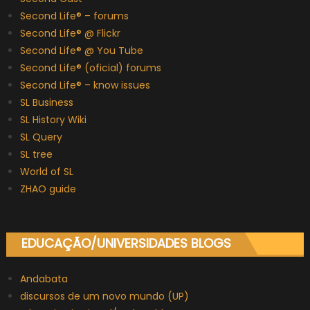
Second Life® – forums
Second Life® @ Flickr
Second Life® @ You Tube
Second Life® (oficial) forums
Second Life® – know issues
SL Business
SL History Wiki
SL Query
SL tree
World of SL
ZHAO guide
EDUCAÇÃO/UNIVERSIDADES BLOGS
Andabata
discursos de um novo mundo (UP)