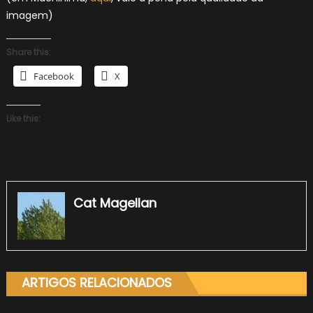
imagem)
Share this:
Facebook
X
Like this:
Cat Magellan
ARTIGOS RELACIONADOS