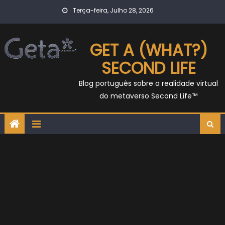
Skip
Terça-feira, Julho 28, 2026
to
content
GET A (WHAT?)
SECOND LIFE
Blog português sobre a realidade virtual
do metaverso Second Life™