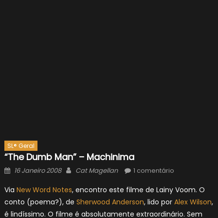
SL® Geral
“The Dumb Man” – Machinima
Posted
Author
16 Janeiro 2008
Cat Magellan
1 comentário
on
Via
New Word Notes
, encontro este filme de Lainy Voom. O
conto (poema?), de
Sherwood Anderson
, lido por
Alex Wilson
,
é lindíssimo. O filme é absolutamente extraordinário. Sem