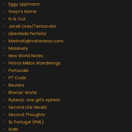
Eggy Lippmann
Gwyn’s Home
In & Out
Jacek Lives/Tentacolor
Liberdade Perfeita
MarinaXi@metaverso.com
Massively
New World Notes
Petros Miklos Wanderings
Portucalis
PT Code
Reuters
Rhetas’ World
Rykerez: one girl’s opinion
Second Life Herald
Second Thoughts
SL Portugal (PML)
SLNN