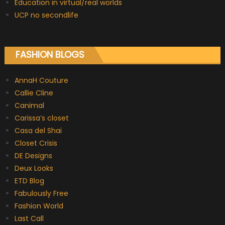
Education in virtual/real worlds
UCP no secondlife
FASHION BLOGS
AnnaH Couture
Callie Cline
Canimal
Carissa’s closet
Casa del Shai
Closet Crisis
DE Designs
Deux Looks
ETD Blog
Fabulously Free
Fashion World
Last Call