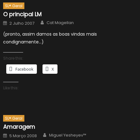
SL® Geral
O principal LM
Author
Posted
Cat Magellan
2 Julho 2007
on
(pronto, assim damos as boas vindas mais
condignamente…)
Share this:
Facebook
X
Like this:
SL® Geral
Amaragem
Author
Posted
Miguel Yesheyev™
5 Março 2008
on