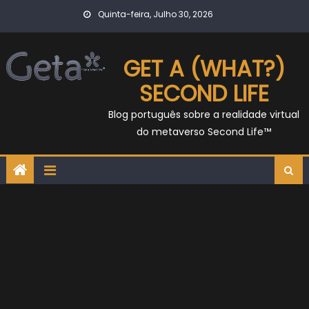
Skip
Quinta-feira, Julho 30, 2026
to
content
GET A (WHAT?)
SECOND LIFE
Blog português sobre a realidade virtual
do metaverso Second Life™