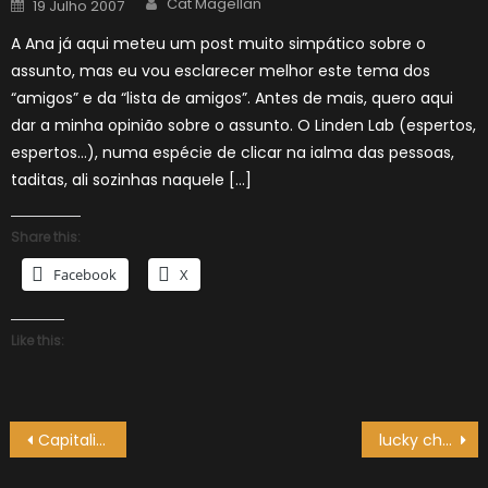
Posted
Cat Magellan
19 Julho 2007
on
A Ana já aqui meteu um post muito simpático sobre o
assunto, mas eu vou esclarecer melhor este tema dos
“amigos” e da “lista de amigos”. Antes de mais, quero aqui
dar a minha opinião sobre o assunto. O Linden Lab (espertos,
espertos…), numa espécie de clicar na ialma das pessoas,
taditas, ali sozinhas naquele […]
Share this:
Facebook
X
Like this:
Navegação
Capitalismo
lucky chair
de