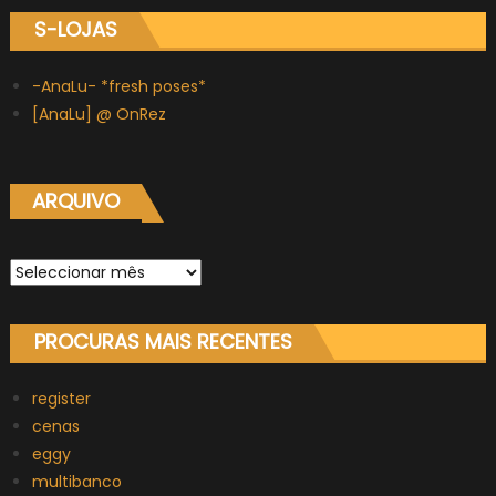
S-LOJAS
-AnaLu- *fresh poses*
[AnaLu] @ OnRez
ARQUIVO
Arquivo
PROCURAS MAIS RECENTES
register
cenas
eggy
multibanco