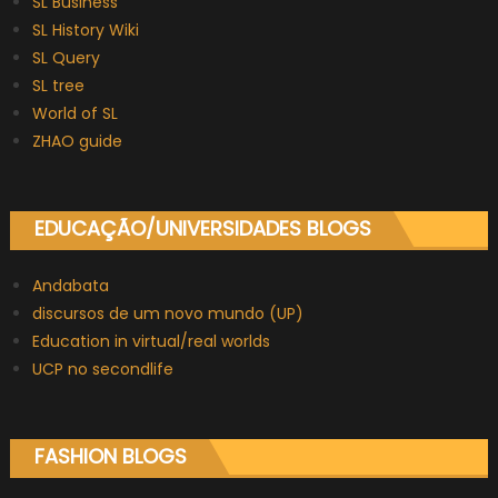
SL Business
SL History Wiki
SL Query
SL tree
World of SL
ZHAO guide
EDUCAÇÃO/UNIVERSIDADES BLOGS
Andabata
discursos de um novo mundo (UP)
Education in virtual/real worlds
UCP no secondlife
FASHION BLOGS