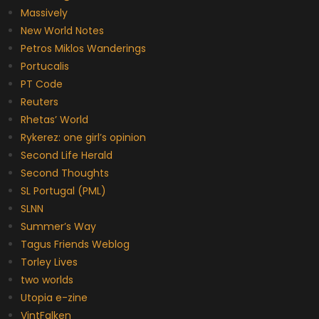
Massively
New World Notes
Petros Miklos Wanderings
Portucalis
PT Code
Reuters
Rhetas’ World
Rykerez: one girl’s opinion
Second Life Herald
Second Thoughts
SL Portugal (PML)
SLNN
Summer’s Way
Tagus Friends Weblog
Torley Lives
two worlds
Utopia e-zine
VintFalken