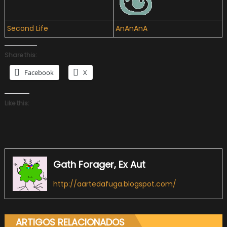
Second Life
AnAnAnA
Share this:
Facebook
X
Like this:
Gath Forager, Ex Aut
http://aartedafuga.blogspot.com/
ARTIGOS RELACIONADOS