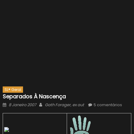
SL® Geral
Separados À Nascença
Posted
Author
8 Janeiro 2007
Gath Forager, ex aut
5 comentários
on