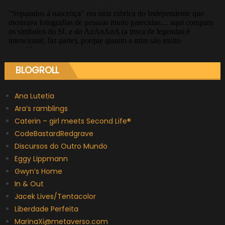
BLOGROLL
Ana Lutetia
Ara’s ramblings
Caterin – girl meets Second Life®
CodeBastardRedgrave
Discursos do Outro Mundo
Eggy Lippmann
Gwyn’s Home
In & Out
Jacek Lives/Tentacolor
Liberdade Perfeita
MarinaXi@metaverso.com