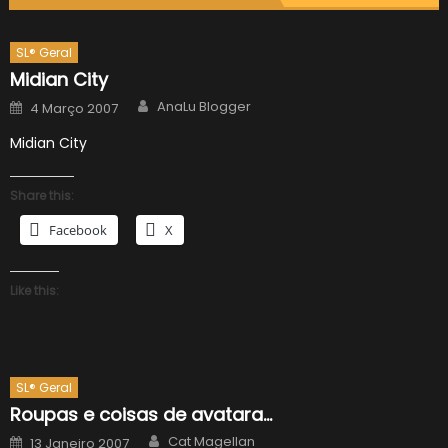
SL® Geral
Midian City
Author
Posted
AnaLu Blogger
4 Março 2007
on
Midian City
Share this:
Facebook
X
Like this:
SL® Geral
Roupas e coisas de avatara…
Author
Posted
Cat Magellan
13 Janeiro 2007