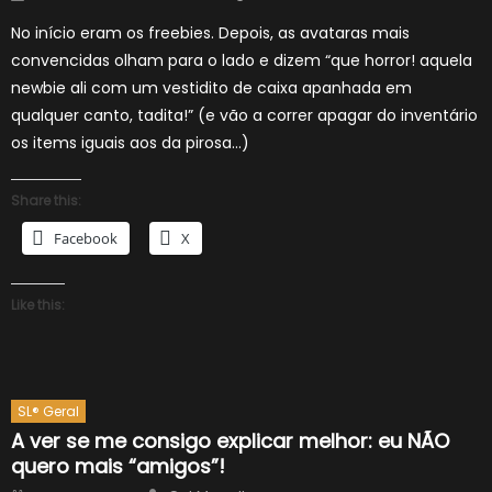
on
No início eram os freebies. Depois, as avataras mais
convencidas olham para o lado e dizem “que horror! aquela
newbie ali com um vestidito de caixa apanhada em
qualquer canto, tadita!” (e vão a correr apagar do inventário
os items iguais aos da pirosa…)
Share this:
Facebook
X
Like this:
SL® Geral
A ver se me consigo explicar melhor: eu NÃO
quero mais “amigos”!
Author