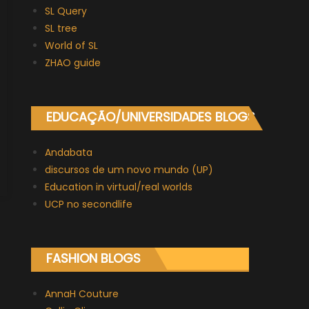
SL Query
SL tree
World of SL
ZHAO guide
EDUCAÇÃO/UNIVERSIDADES BLOGS
Andabata
discursos de um novo mundo (UP)
Education in virtual/real worlds
UCP no secondlife
FASHION BLOGS
AnnaH Couture