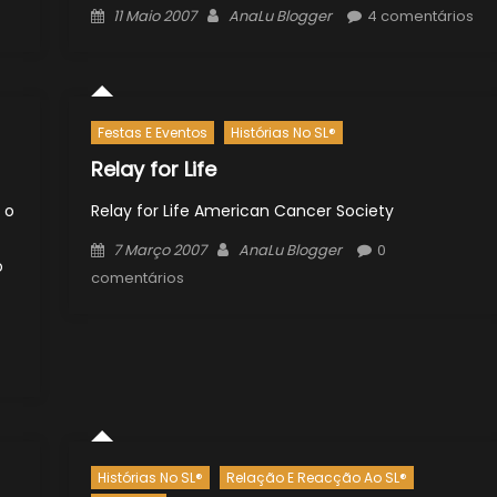
Posted
Author
11 Maio 2007
AnaLu Blogger
4 comentários
on
Festas E Eventos
Histórias No SL®
Relay for Life
 o
Relay for Life American Cancer Society
Posted
Author
7 Março 2007
AnaLu Blogger
0
o
on
comentários
Histórias No SL®
Relação E Reacção Ao SL®