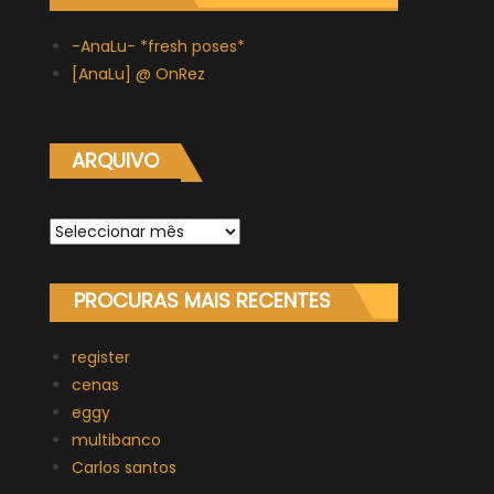
-AnaLu- *fresh poses*
[AnaLu] @ OnRez
ARQUIVO
Arquivo
PROCURAS MAIS RECENTES
register
cenas
eggy
multibanco
Carlos santos