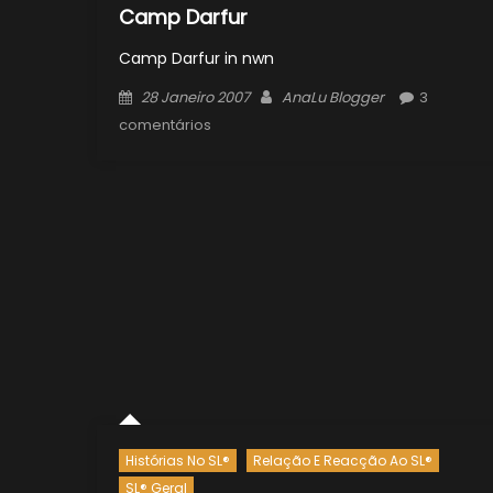
Camp Darfur
Camp Darfur in nwn
Posted
Author
28 Janeiro 2007
AnaLu Blogger
3
on
comentários
Histórias No SL®
Relação E Reacção Ao SL®
SL® Geral