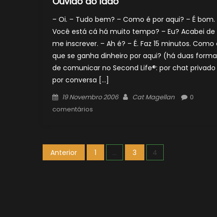
Ouvido ao lado
– Oi. – Tudo bem? – Como é por aqui? – É bom.
Você está cá há muito tempo? – Eu? Acabei de
me inscrever. – Ah é? – É. Faz 15 minutos. Como 
que se ganha dinheiro por aqui? (há duas forma
de comunicar no Second Life®: por chat privado
por conversa […]
Posted
Author
19 Novembro 2006
Cat Magellan
0
on
comentários
Paginação
Anterior
1
…
3
4
dos
conteúdos