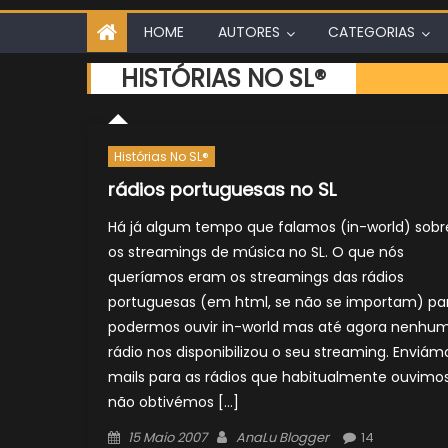
HOME
AUTORES
CATEGORIAS
HISTÓRIAS NO SL®
Histórias No SL®
rádios portuguesas no SL
Há já algum tempo que falamos (in-world) sobr
os streamings de música no SL. O que nós
queríamos eram os streamings das rádios
portuguesas (em html, se não se importam) pa
podermos ouvir in-world mas até agora nenhu
rádio nos disponibilizou o seu streaming. Enviám
mails para as rádios que habitualmente ouvimo
não obtivémos […]
Posted
Author
15 Maio 2007
AnaLu Blogger
14