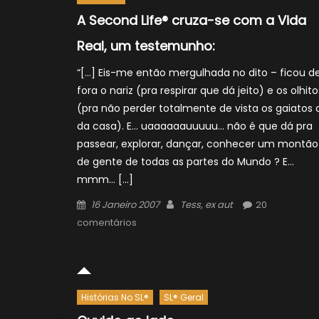
A Second Life® cruza-se com a Vida
Real, um testemunho:
“[…] Eis-me então mergulhada no dito – ficou d
fora o nariz (pra respirar que dá jeito) e os olhito
(pra não perder totalmente de vista os gaiatos 
da casa). E… uaaaaaauuuuu… não é que dá pra
passear, explorar, dançar, conhecer um montão
de gente de todas as partes do Mundo ? E…
mmm… […]
Posted
Author
16 Janeiro 2007
Tess, ex aut
20
on
comentários
Histórias No SL®
SL® Geral