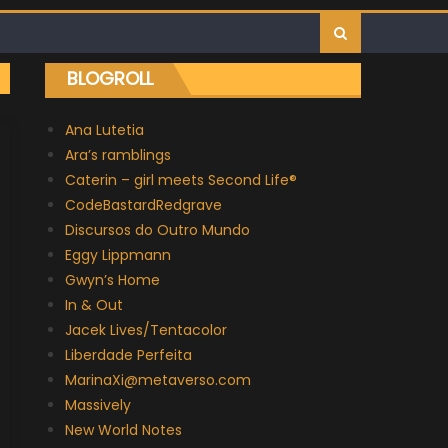
BLOGROLL
Ana Lutetia
Ara’s ramblings
Caterin – girl meets Second Life®
CodeBastardRedgrave
Discursos do Outro Mundo
Eggy Lippmann
Gwyn’s Home
In & Out
Jacek Lives/Tentacolor
Liberdade Perfeita
MarinaXi@metaverso.com
Massively
New World Notes