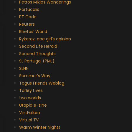
Petros Miklos Wanderings
Portucalis
PT Code
Reuters
Rhetas’ World
Rykerez: one girl’s opinion
Second Life Herald
Second Thoughts
SL Portugal (PML)
SLNN
Summer’s Way
Tagus Friends Weblog
Torley Lives
two worlds
Utopia e-zine
VintFalken
Virtual TV
Warm Winter Nights