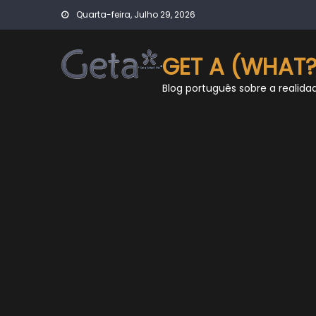
Skip
Quarta-feira, Julho 29, 2026
to
content
GET A (WHAT?
Blog português sobre a realida