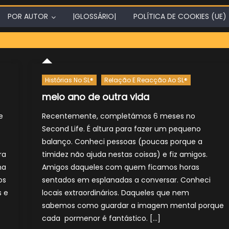
POR AUTOR
|GLOSSÁRIO|
POLÍTICA DE COOKIES (UE)
Histórias No SL®
Relação E Reacção Ao SL®
meio ano de outra vida
e
Recentemente, completámos 6 meses no
Second Life. É altura para fazer um pequeno
balanço. Conheci pessoas (poucas porque a
ra
timidez não ajuda nestas coisas) e fiz amigos.
ma
Amigos daqueles com quem ficamos horas
os
sentados em esplanadas a conversar. Conheci
s e
locais extraordinários. Daqueles que nem
sabemos como guardar a imagem mental porque
cada pormenor é fantástico. […]