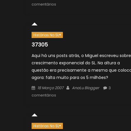
on
comentários
Histórias No SL®
37305
Aqui há uns posts atrás, o Miguel escreveu sobre
crescimento exponencial do SL. Na altura a
questão era precisamente a mesma que coloc
agora: falta muito para os 5 milhões?
Posted
Author
18 Março 2007
AnaLu Blogger
3
on
comentários
Histórias No SL®