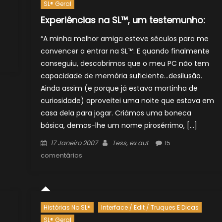
SL® Geral
Experiências na SL™, um testemunho:
“A minha melhor amiga esteve séculos para me
convencer a entrar na SL™. E quando finalmente
conseguiu, descobrimos que o meu PC não tem
capacidade de memória suficiente…desilusão.
Ainda assim (e porque já estava mortinha de
curiosidade) aproveitei uma noite que estava em
casa dela para jogar. Criámos uma boneca
básica, demos-lhe um nome pirosérrimo, […]
Posted
Author
17 Janeiro 2007
Tess, ex aut
15
on
comentários
Histórias No SL®
Interface / Edit / Truques E Dicas
SL® Geral