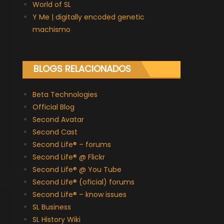
World of SL
Y Me | digitally encoded genetic
machismo
BLOGS RELACIONADOS
Beta Technologies
Official Blog
Second Avatar
Second Cast
Second Life® – forums
Second Life® @ Flickr
Second Life® @ You Tube
Second Life® (oficial) forums
Second Life® – know issues
SL Business
SL History Wiki