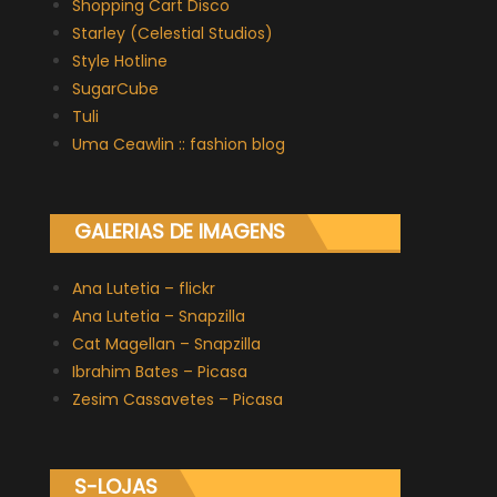
Shopping Cart Disco
Starley (Celestial Studios)
Style Hotline
SugarCube
Tuli
Uma Ceawlin :: fashion blog
GALERIAS DE IMAGENS
Ana Lutetia – flickr
Ana Lutetia – Snapzilla
Cat Magellan – Snapzilla
Ibrahim Bates – Picasa
Zesim Cassavetes – Picasa
S-LOJAS