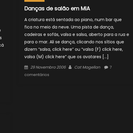
Danças de salão em MIA
A criatura está sentada ao piano, num bar que
fica no meio da neve. Uma pista de dança,
e
cadeiras e sofás, valsa e salsa, aberto para a rua e
s
para o mar. Ali se dança, clicando nos sítios que
cá
dizem “salsa, click here” ou “valsa (F) click here,
valsa (M) click here” que os avatares […]
Posted
Author
29 Novembro 2006
Cat Magellan
7
on
comentários