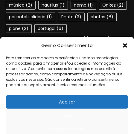
música
(2)
nautilus
(1)
nemo
(1)
OnRez
(2)
pai natal solidario
(1)
Photo
(3)
photos
(8)
plane
(2)
portugal
(6)
Portuguese speaking residents
(4)
red
(2)
Gerir o Consentimento
second life
(22)
SL
(4)
slactions
(3)
Para fornecer as melhores experiências, usamos tecnologias
solidariedade
(2)
steampunk
(1)
ted
(2)
como cookies para armazenar e/ou aceder a informações do
dispositivo. Consentir com essas tecnologias nos permitirá
processar dados, como comportamento de navegação ou IDs
terra dos sonhos
(4)
TSF
(3)
exclusivos neste site. Não consentir ou retirar o consentimento
pode afetar negativamante certos recursos e funções.
Universidade de Aveiro
(4)
verne
(1)
Aceitar
Negar
© 2006-2024 by the authors of Geta. All rights reserved.
|
Eggnews
by
Theme Egg
.
Ver preferências