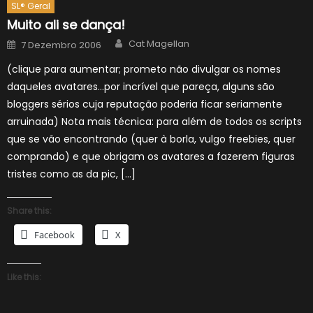
SL® Geral
Muito ali se dança!
Author
Posted
Cat Magellan
7 Dezembro 2006
on
(clique para aumentar; prometo não divulgar os nomes
daqueles avatares…por incrível que pareça, alguns são
bloggers sérios cuja reputação poderia ficar seriamente
arruinada) Nota mais técnica: para além de todos os scripts
que se vão encontrando (quer à borla, vulgo freebies, quer
comprando) e que obrigam os avatares a fazerem figuras
tristes como as da pic, […]
Share this:
Facebook
X
Like this: