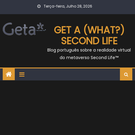
Skip
Terça-feira, Julho 28, 2026
to
content
GET A (WHAT?)
SECOND LIFE
Blog português sobre a realidade virtual
do metaverso Second Life™