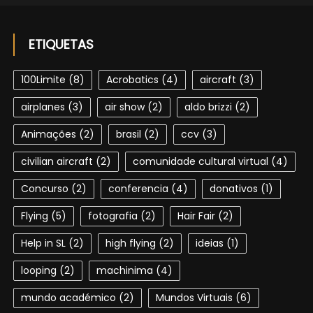
ETIQUETAS
100Limite
(8)
Acrobatics
(4)
aircraft
(3)
airplanes
(3)
air show
(2)
aldo brizzi
(2)
Animações
(2)
brasil
(2)
ccv
(3)
civilian aircraft
(2)
comunidade cultural virtual
(4)
Concurso
(2)
conferencia
(4)
donativos
(1)
Flying
(5)
fotografia
(2)
Hair Fair
(2)
Help in SL
(2)
high flying
(2)
ideias
(1)
looping
(2)
machinima
(4)
mundo académico
(2)
Mundos Virtuais
(6)