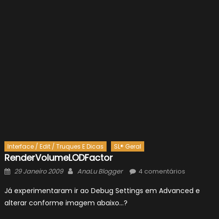
Interface / Edit / Truques E Dicas
SL® Geral
RenderVolumeLODFactor
Posted
Author
29 Janeiro 2009
AnaLu Blogger
4 comentários
on
Já experimentaram ir ao Debug Settings em Advanced e
alterar conforme imagem abaixo…?