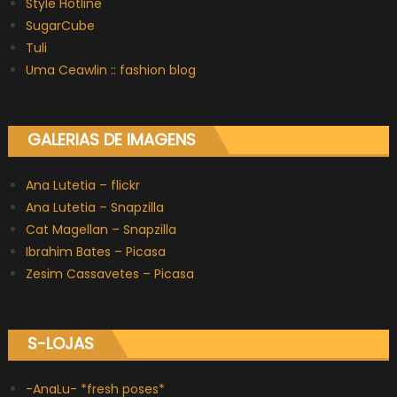
Style Hotline
SugarCube
Tuli
Uma Ceawlin :: fashion blog
GALERIAS DE IMAGENS
Ana Lutetia – flickr
Ana Lutetia – Snapzilla
Cat Magellan – Snapzilla
Ibrahim Bates – Picasa
Zesim Cassavetes – Picasa
S-LOJAS
-AnaLu- *fresh poses*