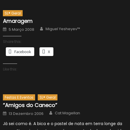
SL® Geral
Amaragem
Author
Posted
Miguel Yesheyev™
5 Março 2008
on
Share this:
Facebook
X
Like this:
Festas E Eventos
SL® Geral
“Amigos do Caneco”
Author
Posted
Cat Magellan
13 Dezembro 2006
on
Já sei como é. A bica e o pastel de nata em terra longe da