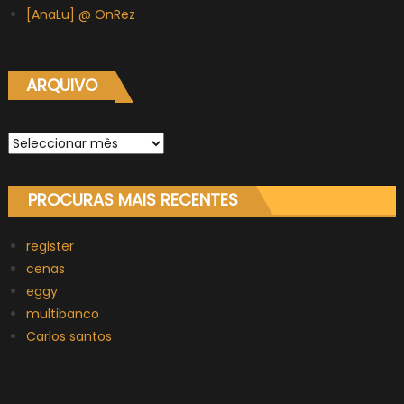
[AnaLu] @ OnRez
ARQUIVO
Arquivo
PROCURAS MAIS RECENTES
register
cenas
eggy
multibanco
Carlos santos