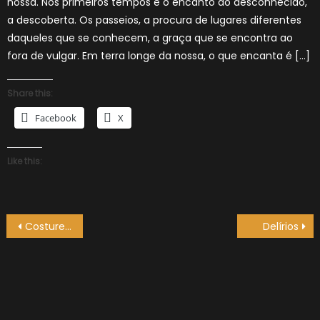
nossa. Nos primeiros tempos é o encanto do desconhecido,
a descoberta. Os passeios, a procura de lugares diferentes
daqueles que se conhecem, a graça que se encontra ao
fora de vulgar. Em terra longe da nossa, o que encanta é […]
Share this:
Facebook
X
Like this:
Navegação
Costureira precisa-se pra baínhas
Delírios
de
artigos