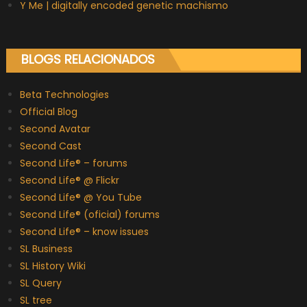
Y Me | digitally encoded genetic machismo
BLOGS RELACIONADOS
Beta Technologies
Official Blog
Second Avatar
Second Cast
Second Life® – forums
Second Life® @ Flickr
Second Life® @ You Tube
Second Life® (oficial) forums
Second Life® – know issues
SL Business
SL History Wiki
SL Query
SL tree