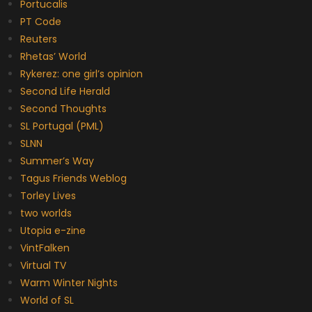
Portucalis
PT Code
Reuters
Rhetas’ World
Rykerez: one girl’s opinion
Second Life Herald
Second Thoughts
SL Portugal (PML)
SLNN
Summer’s Way
Tagus Friends Weblog
Torley Lives
two worlds
Utopia e-zine
VintFalken
Virtual TV
Warm Winter Nights
World of SL