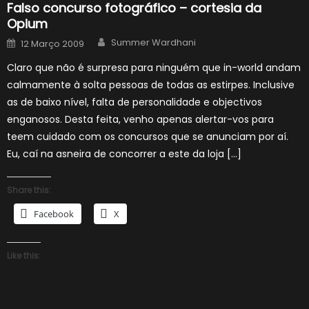
Falso concurso fotográfico – cortesia da
Opium
Author
Posted
Summer Wardhani
12 Março 2009
on
Claro que não é surpresa para ninguém que in-world andam
calmamente à solta pessoas de todas as estirpes. Inclusive
as de baixo nível, falta de personalidade e objectivos
enganosos. Desta feita, venho apenas alertar-vos para
teem cuidado com os concursos que se anunciam por aí.
Eu, caí na asneira de concorrer a este da loja […]
Share this:
Facebook
X
Like this: