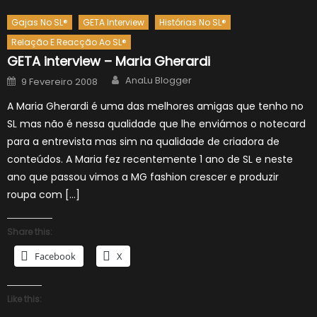
Gajas No SL®
GETA Interview
Histórias No SL®
Relação E Reacção Ao SL®
GETA interview – Maria Gherardi
Author
Posted
AnaLu Blogger
9 Fevereiro 2008
on
A Maria Gherardi é uma das melhores amigas que tenho no
SL mas não é nessa qualidade que lhe enviámos o notecard
para a entrevista mas sim na qualidade de criadora de
conteúdos. A Maria fez recentemente 1 ano de SL e neste
ano que passou vimos a MG fashion crescer e produzir
roupa com […]
Share this:
Facebook
X
Like this: