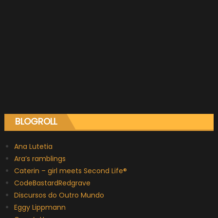
BLOGROLL
Ana Lutetia
Ara’s ramblings
Caterin – girl meets Second Life®
CodeBastardRedgrave
Discursos do Outro Mundo
Eggy Lippmann