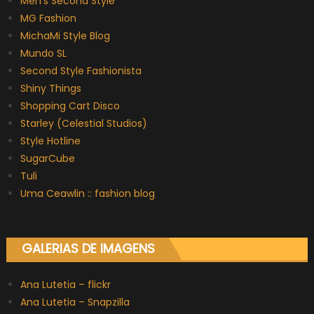
Men’s Second Style
MG Fashion
MichaMi Style Blog
Mundo SL
Second Style Fashionista
Shiny Things
Shopping Cart Disco
Starley (Celestial Studios)
Style Hotline
SugarCube
Tuli
Uma Ceawlin :: fashion blog
GALERIAS DE IMAGENS
Ana Lutetia – flickr
Ana Lutetia – Snapzilla