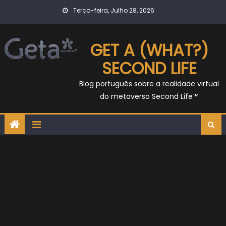
Skip
Terça-feira, Julho 28, 2026
to
content
GET A (WHAT?)
SECOND LIFE
Blog português sobre a realidade virtual
do metaverso Second Life™