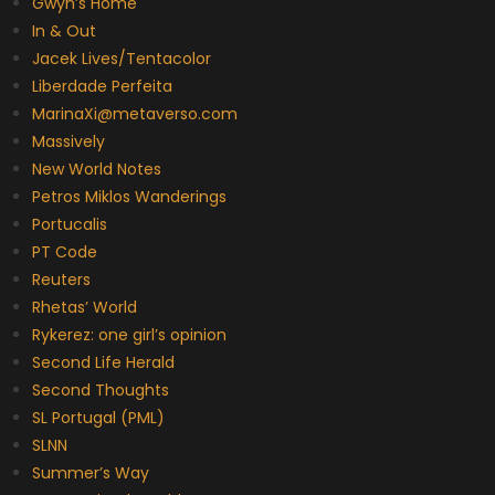
Gwyn’s Home
In & Out
Jacek Lives/Tentacolor
Liberdade Perfeita
MarinaXi@metaverso.com
Massively
New World Notes
Petros Miklos Wanderings
Portucalis
PT Code
Reuters
Rhetas’ World
Rykerez: one girl’s opinion
Second Life Herald
Second Thoughts
SL Portugal (PML)
SLNN
Summer’s Way