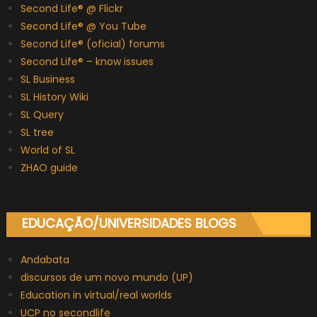
Second Life® @ Flickr
Second Life® @ You Tube
Second Life® (oficial) forums
Second Life® – know issues
SL Business
SL History Wiki
SL Query
SL tree
World of SL
ZHAO guide
EDUCAÇÃO/UNIVERSIDADES BLOGS
Andabata
discursos de um novo mundo (UP)
Education in virtual/real worlds
UCP no secondlife