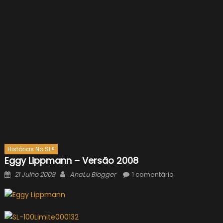
Histórias No SL®
Eggy Lippmann – Versão 2008
Posted
Author
21 Julho 2008
AnaLu Blogger
1 comentário
on