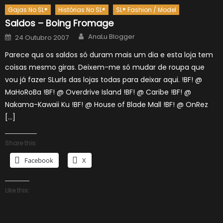
Gajas No SL®
Histórias No SL®
SL® Fashion / Model
Saldos – Boing Fromage
Author
Posted
AnaLu Blogger
24 Outubro 2007
on
Parece qus os saldos só duram mais um dia e esta loja tem
coisas mesmo giras. Deixem-me só mudar de roupa que
vou já fazer SLurls das lojas todas para deixar aqui. !BF! @
MaHoRoBa !BF! @ Overdrive Island !BF! @ Caribe !BF! @
Nakama-Kawaii Ku !BF! @ House of Blade Mall !BF! @ OnRez
[…]
Share this:
Facebook
X
Like this: