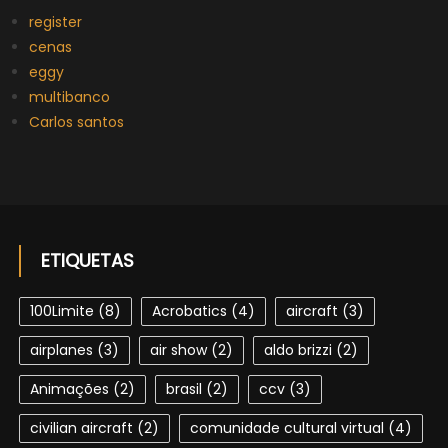
register
cenas
eggy
multibanco
Carlos santos
ETIQUETAS
100Limite
(8)
Acrobatics
(4)
aircraft
(3)
airplanes
(3)
air show
(2)
aldo brizzi
(2)
Animações
(2)
brasil
(2)
ccv
(3)
civilian aircraft
(2)
comunidade cultural virtual
(4)