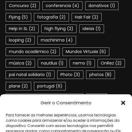
Concurso
(2)
conferencia
(4)
donativos
(1)
Flying
(5)
fotografia
(2)
Hair Fair
(2)
Help in SL
(2)
high flying
(2)
ideias
(1)
looping
(2)
machinima
(4)
mundo académico
(2)
Mundos Virtuais
(6)
música
(2)
nautilus
(1)
nemo
(1)
OnRez
(2)
pai natal solidario
(1)
Photo
(3)
photos
(8)
plane
(2)
portugal
(6)
Portuguese speaking residents
(4)
red
(2)
Gerir o Consentimento
second life
(22)
SL
(4)
slactions
(3)
Para fornecer as melhores experiências, usamos tecnologias
solidariedade
(2)
steampunk
(1)
ted
(2)
como cookies para armazenar e/ou aceder a informações do
dispositivo. Consentir com essas tecnologias nos permitirá
processar dados, como comportamento de navegação ou IDs