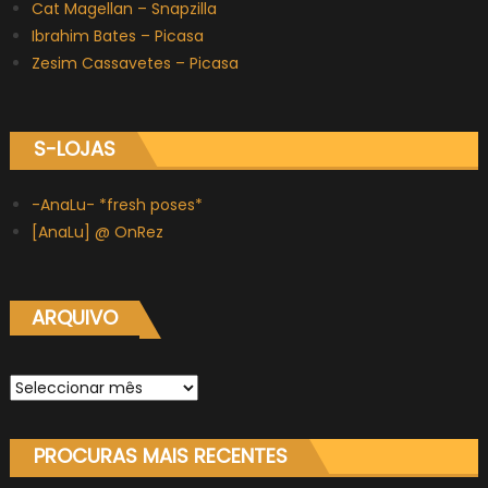
Cat Magellan – Snapzilla
Ibrahim Bates – Picasa
Zesim Cassavetes – Picasa
S-LOJAS
-AnaLu- *fresh poses*
[AnaLu] @ OnRez
ARQUIVO
Arquivo
PROCURAS MAIS RECENTES