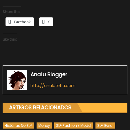
Share this:
Facebook
X
Like this:
AnaLu Blogger
http://analutetia.com
ARTIGOS RELACIONADOS
Histórias No SL®
Money
SL® Fashion / Model
SL® Geral