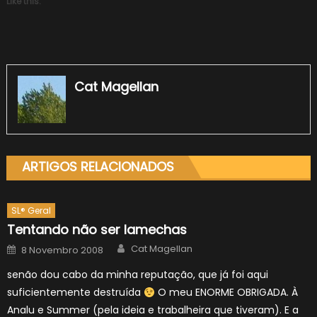
Like this:
Cat Magellan
ARTIGOS RELACIONADOS
SL® Geral
Tentando não ser lamechas
Author
Posted
Cat Magellan
8 Novembro 2008
on
senão dou cabo da minha reputação, que já foi aqui
suficientemente destruída
O meu ENORME OBRIGADA. À
Analu e Summer (pela ideia e trabalheira que tiveram). E a