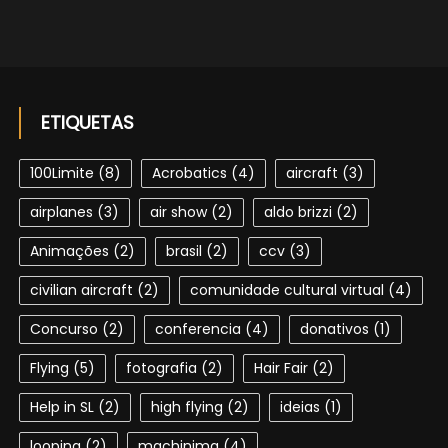
ETIQUETAS
100Limite
(8)
Acrobatics
(4)
aircraft
(3)
airplanes
(3)
air show
(2)
aldo brizzi
(2)
Animações
(2)
brasil
(2)
ccv
(3)
civilian aircraft
(2)
comunidade cultural virtual
(4)
Concurso
(2)
conferencia
(4)
donativos
(1)
Flying
(5)
fotografia
(2)
Hair Fair
(2)
Help in SL
(2)
high flying
(2)
ideias
(1)
looping
(2)
machinima
(4)