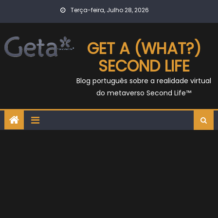
Skip
Terça-feira, Julho 28, 2026
to
content
GET A (WHAT?)
SECOND LIFE
Blog português sobre a realidade virtual
do metaverso Second Life™