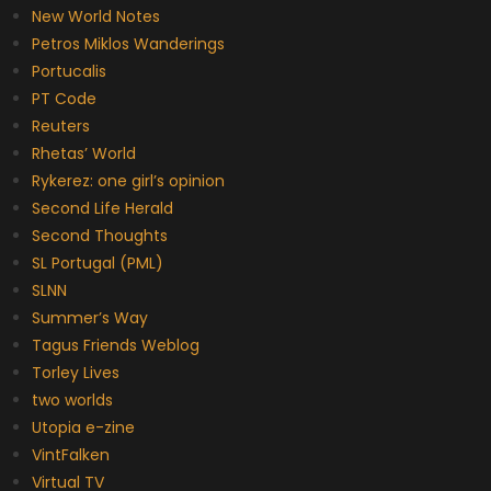
New World Notes
Petros Miklos Wanderings
Portucalis
PT Code
Reuters
Rhetas’ World
Rykerez: one girl’s opinion
Second Life Herald
Second Thoughts
SL Portugal (PML)
SLNN
Summer’s Way
Tagus Friends Weblog
Torley Lives
two worlds
Utopia e-zine
VintFalken
Virtual TV