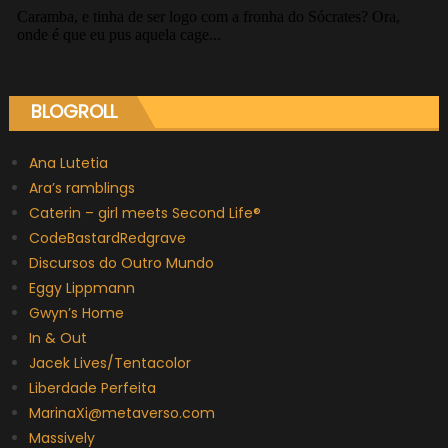
BLOGROLL
Ana Lutetia
Ara’s ramblings
Caterin – girl meets Second Life®
CodeBastardRedgrave
Discursos do Outro Mundo
Eggy Lippmann
Gwyn’s Home
In & Out
Jacek Lives/Tentacolor
Liberdade Perfeita
MarinaXi@metaverso.com
Massively