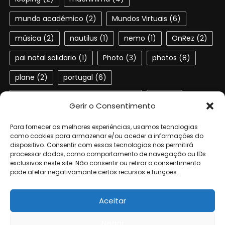
mundo académico
(2)
Mundos Virtuais
(6)
música
(2)
nautilus
(1)
nemo
(1)
OnRez
(2)
pai natal solidario
(1)
Photo
(3)
photos
(8)
plane
(2)
portugal
(6)
Portuguese speaking residents
(4)
red
(2)
Gerir o Consentimento
second life
(22)
SL
(4)
slactions
(3)
Para fornecer as melhores experiências, usamos tecnologias
solidariedade
(2)
steampunk
(1)
ted
(2)
como cookies para armazenar e/ou aceder a informações do
dispositivo. Consentir com essas tecnologias nos permitirá
processar dados, como comportamento de navegação ou IDs
terra dos sonhos
(4)
TSF
(3)
exclusivos neste site. Não consentir ou retirar o consentimento
pode afetar negativamante certos recursos e funções.
Universidade de Aveiro
(4)
verne
(1)
Aceitar
Negar