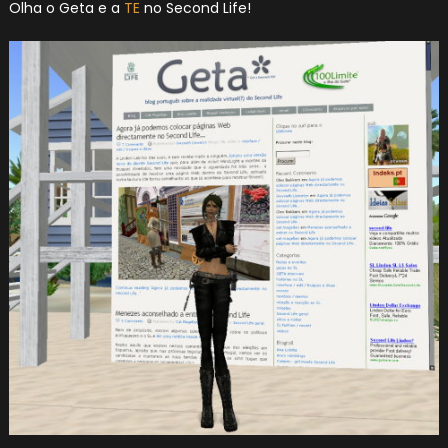
Olha o Geta e a
TE
no Second Life!