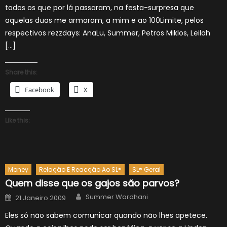
todos os que por lá passaram, na festa-surpresa que
aquelas duas me armaram, a mim e ao 100Limite, pelos
respectivos rezzdays: AnaLu, Summer, Petros Miklos, Leilah
[…]
Share this:
Facebook
X
Like this:
Money
Relação E Reacção Ao SL®
SL® Geral
Quem disse que os gajos são parvos?
Author
Posted
Summer Wardhani
21 Janeiro 2009
on
Eles só não sabem comunicar quando não lhes apetece.