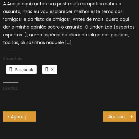
A Ana já aqui meteu um post muito simpático sobre o
assunto, mas eu vou esclarecer melhor este tema dos
“amigos” e da “lista de amigos”. Antes de mais, quero aqui
dar a minha opinião sobre o assunto. O Linden Lab (espertos,
espertos…), numa espécie de clicar na ialma das pessoas,
taditas, ali sozinhas naquele […]
Share this:
Facebook
X
Like this:
Navegação
Agora já podemos colocar páginas Web directamente no Second Life…
Jira issue em crashes misteriosos
de