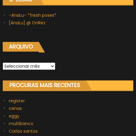
-AnaLu- *fresh poses*
[AnaLu] @ OnRez
ARQUIVO
Arquivo
PROCURAS MAIS RECENTES
register
cenas
eggy
multibanco
Carlos santos