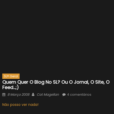
SL® Geral
Quem Quer O Blog No SL? Ou O Jornal, O Site, O
Feed…;)
Posted
Author
8 Março 2008
Cat Magellan
4 comentários
on
Não posso ver nada!