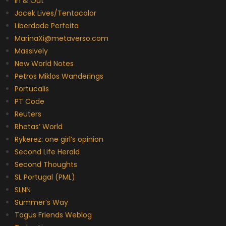
In & Out
Jacek Lives/Tentacolor
Liberdade Perfeita
MarinaXi@metaverso.com
Massively
New World Notes
Petros Miklos Wanderings
Portucalis
PT Code
Reuters
Rhetas’ World
Rykerez: one girl’s opinion
Second Life Herald
Second Thoughts
SL Portugal (PML)
SLNN
Summer’s Way
Tagus Friends Weblog