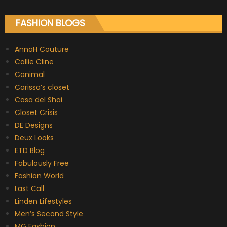
FASHION BLOGS
AnnaH Couture
Callie Cline
Canimal
Carissa’s closet
Casa del Shai
Closet Crisis
DE Designs
Deux Looks
ETD Blog
Fabulously Free
Fashion World
Last Call
Linden Lifestyles
Men’s Second Style
MG Fashion