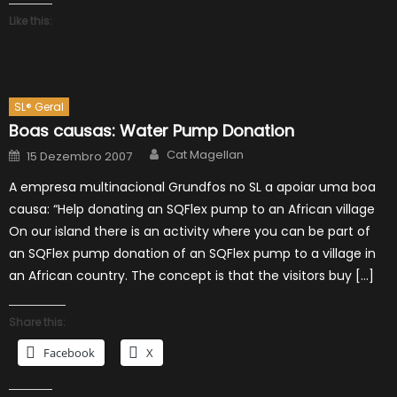
Like this:
SL® Geral
Boas causas: Water Pump Donation
Author
Posted
Cat Magellan
15 Dezembro 2007
on
A empresa multinacional Grundfos no SL a apoiar uma boa
causa: “Help donating an SQFlex pump to an African village
On our island there is an activity where you can be part of
an SQFlex pump donation of an SQFlex pump to a village in
an African country. The concept is that the visitors buy […]
Share this:
Facebook
X