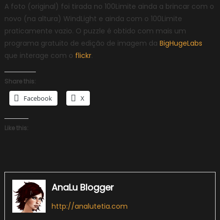
A foto (original) foi tirada no 100Limite ainda a brincar com o
novo (na altura) WindLight e ainda com o 100Limite
praticamente vazio. O puzzle é obtido com mais um
programa gratuito de edição de imagem da
BigHugeLabs
que interage com o
flickr
.
Share this:
Facebook
X
Like this:
AnaLu Blogger
http://analutetia.com