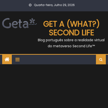
Skip
Quarta-feira, Julho 29, 2026
to
content
GET A (WHAT?)
SECOND LIFE
Blog português sobre a realidade virtual
do metaverso Second Life™