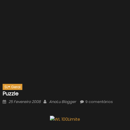
SL® Geral
Puzzle
Posted
Author
25 Fevereiro 2008
AnaLu Blogger
9 comentários
on