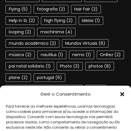
Flying
(5)
fotografia
(2)
Hair Fair
(2)
Help in SL
(2)
high flying
(2)
ideias
(1)
looping
(2)
machinima
(4)
mundo académico
(2)
Mundos Virtuais
(6)
música
(2)
nautilus
(1)
nemo
(1)
OnRez
(2)
pai natal solidario
(1)
Photo
(3)
photos
(8)
plane
(2)
portugal
(6)
Portuguese speaking residents
(4)
red
(2)
Gerir o Consentimento
second life
(22)
SL
(4)
slactions
(3)
Para fornecer as melhores experiências, usamos tecnologias
solidariedade
(2)
steampunk
(1)
ted
(2)
como cookies para armazenar e/ou aceder a informações do
dispositivo. Consentir com essas tecnologias nos permitirá
processar dados, como comportamento de navegação ou IDs
terra dos sonhos
(4)
TSF
(3)
exclusivos neste site. Não consentir ou retirar o consentimento