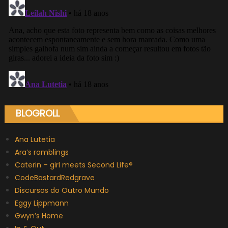
BLOGROLL
Ana Lutetia
Ara’s ramblings
Caterin – girl meets Second Life®
CodeBastardRedgrave
Discursos do Outro Mundo
Eggy Lippmann
Gwyn’s Home