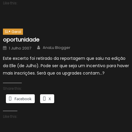
Like this:
SL® Geral
oportunidade
Author
Posted
AnaLu Blogger
1 Julho 2007
on
Este excerto foi retirado da reportagem que saiu na edição
da Elle (de Julho). Pode ser que seja um incentivo para haver
mais inscrições. Será que os upgrades contam…?
Share this:
Facebook
X
Like this: