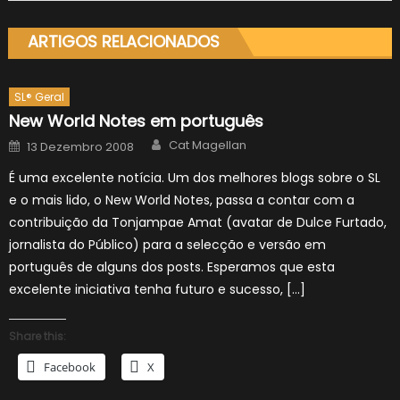
ARTIGOS RELACIONADOS
SL® Geral
New World Notes em português
Author
Posted
Cat Magellan
13 Dezembro 2008
on
É uma excelente notícia. Um dos melhores blogs sobre o SL
e o mais lido, o New World Notes, passa a contar com a
contribuição da Tonjampae Amat (avatar de Dulce Furtado,
jornalista do Público) para a selecção e versão em
português de alguns dos posts. Esperamos que esta
excelente iniciativa tenha futuro e sucesso, […]
Share this:
Facebook
X