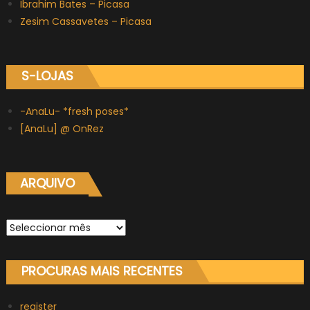
Ibrahim Bates – Picasa
Zesim Cassavetes – Picasa
S-LOJAS
-AnaLu- *fresh poses*
[AnaLu] @ OnRez
ARQUIVO
Arquivo
PROCURAS MAIS RECENTES
register