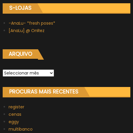
S-LOJAS
-AnaLu- *fresh poses*
[AnaLu] @ OnRez
ARQUIVO
Arquivo
PROCURAS MAIS RECENTES
register
cenas
eggy
multibanco