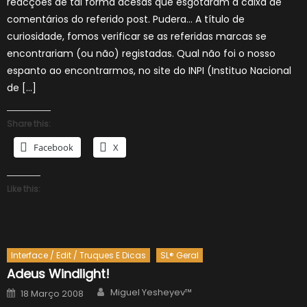
reacções de tal forma acesas que esgotaram a caixa de
comentários do referido post. Pudera… A título de
curiosidade, fomos verificar se as referidas marcas se
encontrariam (ou não) registadas. Qual não foi o nosso
espanto ao encontrarmos, no site do INPI (Instituo Nacional
de […]
Share this:
Facebook
X
Like this:
Interface / Edit / Truques E Dicas
SL® Geral
Adeus Windlight!
Author
Posted
Miguel Yesheyev™
18 Março 2008
on