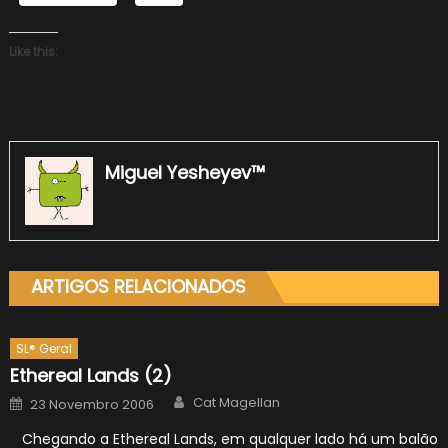
Like this:
Miguel Yesheyev™
ARTIGOS RELACIONADOS
SL® Geral
Ethereal Lands (2)
Author
Posted
Cat Magellan
23 Novembro 2006
on
Chegando a Ethereal Lands, em qualquer lado há um balão