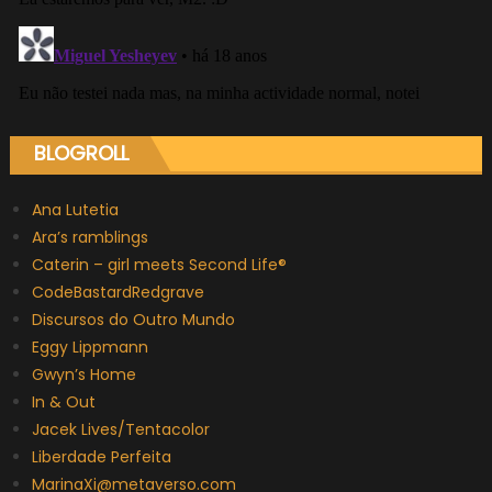
BLOGROLL
Ana Lutetia
Ara’s ramblings
Caterin – girl meets Second Life®
CodeBastardRedgrave
Discursos do Outro Mundo
Eggy Lippmann
Gwyn’s Home
In & Out
Jacek Lives/Tentacolor
Liberdade Perfeita
MarinaXi@metaverso.com