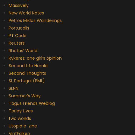
Massively
New World Notes
Petros Miklos Wanderings
Portucalis
PT Code
Reuters
Rhetas’ World
Rykerez: one girl’s opinion
Second Life Herald
Second Thoughts
SL Portugal (PML)
SLNN
Summer’s Way
Tagus Friends Weblog
Torley Lives
two worlds
Utopia e-zine
VintFalken