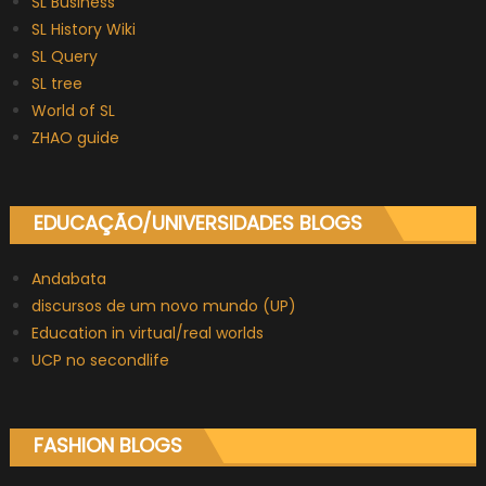
SL Business
SL History Wiki
SL Query
SL tree
World of SL
ZHAO guide
EDUCAÇÃO/UNIVERSIDADES BLOGS
Andabata
discursos de um novo mundo (UP)
Education in virtual/real worlds
UCP no secondlife
FASHION BLOGS