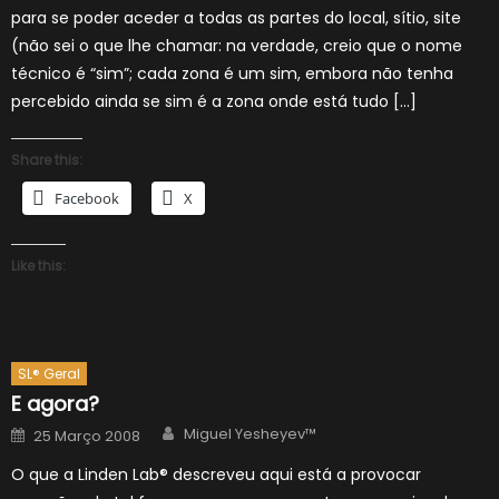
para se poder aceder a todas as partes do local, sítio, site
(não sei o que lhe chamar: na verdade, creio que o nome
técnico é “sim”; cada zona é um sim, embora não tenha
percebido ainda se sim é a zona onde está tudo […]
Share this:
Facebook
X
Like this:
SL® Geral
E agora?
Author
Posted
Miguel Yesheyev™
25 Março 2008
on
O que a Linden Lab® descreveu aqui está a provocar