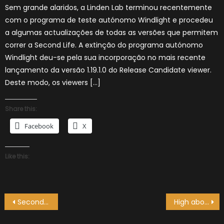
Sem grande alaridos, a Linden Lab terminou recentemente
com o programa de teste autónomo Windlight e procedeu
a algumas actualizações de todas as versões que permitem
correr a Second Life. A extinção do programa autónomo
Windlight deu-se pela sua incorporação no mais recente
lançamento da versão 1.19.1.0 do Release Candidate viewer.
Deste modo, os viewers […]
Share this:
Facebook
X
Like this:
Navegação
Second Life 1.19.0 RC4
High above
de