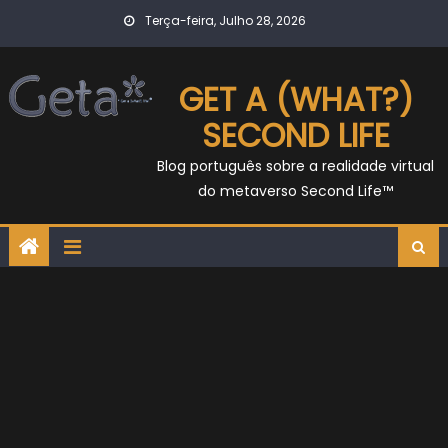
Skip
Terça-feira, Julho 28, 2026
to
content
GET A (WHAT?)
SECOND LIFE
Blog português sobre a realidade virtual
do metaverso Second Life™