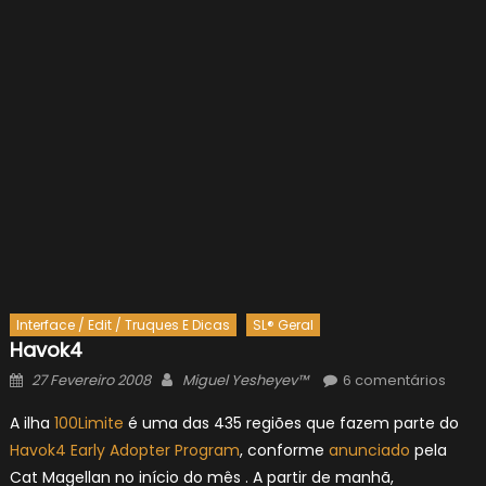
Interface / Edit / Truques E Dicas
SL® Geral
Havok4
Posted
Author
27 Fevereiro 2008
Miguel Yesheyev™
6 comentários
on
A ilha
100Limite
é uma das 435 regiões que fazem parte do
Havok4 Early Adopter Program
, conforme
anunciado
pela
Cat Magellan no início do mês . A partir de manhã,