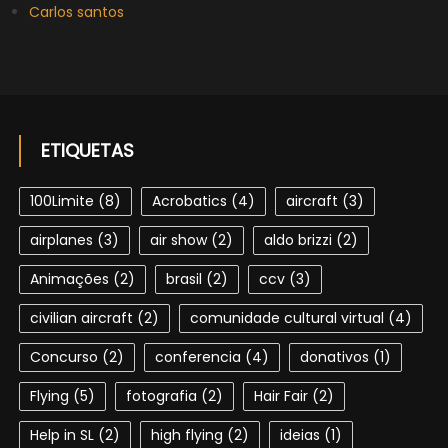
Carlos santos
ETIQUETAS
100Limite
(8)
Acrobatics
(4)
aircraft
(3)
airplanes
(3)
air show
(2)
aldo brizzi
(2)
Animações
(2)
brasil
(2)
ccv
(3)
civilian aircraft
(2)
comunidade cultural virtual
(4)
Concurso
(2)
conferencia
(4)
donativos
(1)
Flying
(5)
fotografia
(2)
Hair Fair
(2)
Help in SL
(2)
high flying
(2)
ideias
(1)