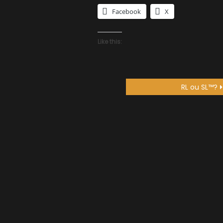
Facebook
X
Like this:
RL ou SL™?