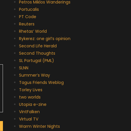
Petros Miklos Wanderings
Portucalis
PT Code
Reuters
Rhetas’ World
Rykerez: one girl’s opinion
Second Life Herald
Second Thoughts
SL Portugal (PML)
SLNN
Summer’s Way
Tagus Friends Weblog
Torley Lives
two worlds
Utopia e-zine
VintFalken
Virtual TV
Warm Winter Nights