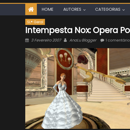
HOME
AUTORES
CATEGORIAS
SL® Geral
Intempesta Nox: Opera Po
Posted
Author
3 Fevereiro 2007
AnaLu Blogger
1 comentário
on