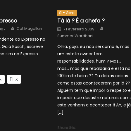
SL® Geral
xpresso
Tá lá ? É a chefa ?
Author
Author
Posted
Cat Magellan
007
7 Fevereiro 2009
on
Summer Wardhani
ndente do Expresso no
, Gaia Bosch, escreve
Olha, gaja, eu não sei como é, mas
so sim no Expresso.
um estate owner tem
responsabilidades, hum ? Mas…
mas… mas que rebaldaria é esta no
100Limite heim ?? Tu deixas coisas
k
X
como estas acontecerem por lá ??
Alguém tem que impôr o respeito e
impedir que desastre naturais com
este venham a acontecer !! Ah, e já
[…]
Share this: