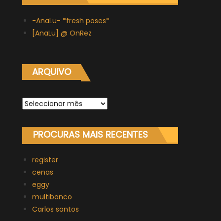
-AnaLu- *fresh poses*
[AnaLu] @ OnRez
ARQUIVO
Arquivo
PROCURAS MAIS RECENTES
register
cenas
eggy
multibanco
Carlos santos