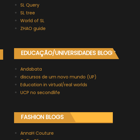
SL Query
SL tree
World of SL
ZHAO guide
EDUCAÇÃO/UNIVERSIDADES BLOGS
Andabata
discursos de um novo mundo (UP)
Education in virtual/real worlds
UCP no secondlife
FASHION BLOGS
AnnaH Couture