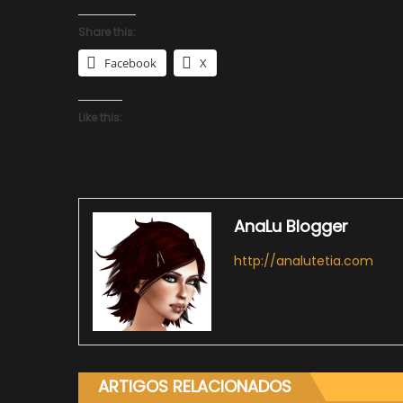
Share this:
Facebook
X
Like this:
AnaLu Blogger
http://analutetia.com
ARTIGOS RELACIONADOS