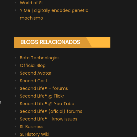
World of SL
Y Me | digitally encoded genetic
machismo
BLOGS RELACIONADOS
Beta Technologies
Official Blog
Second Avatar
Second Cast
Second Life® – forums
Second Life® @ Flickr
o
Second Life® @ You Tube
Second Life® (oficial) forums
Second Life® – know issues
SL Business
SL History Wiki