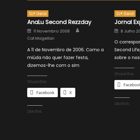
SL® Geral
SL® Geral
AnaLu Second Rezzday
Jornal E
Author
Posted
Posted
11 Novembro 2008
8 Julho 2
on
on
Cat Magellan
O correspo
A 11 de Novembro de 2006. Como a
Second Life
miúda não quer fazer festa,
sobre o nos
dizemos-lhe com o sim
Share this:
Share this:
Faceboo
Facebook
X
Like this:
Like this: