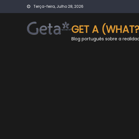
Skip
Terça-feira, Julho 28, 2026
to
content
GET A (WHAT?
Blog português sobre a realida