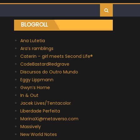
BLOGROLL
Ana Lutetia
Ara’s ramblings
Caterin – girl meets Second Life®
CodeBastardRedgrave
Discursos do Outro Mundo
Eggy Lippmann
Gwyn’s Home
In & Out
Jacek Lives/Tentacolor
Liberdade Perfeita
MarinaXi@metaverso.com
Massively
New World Notes