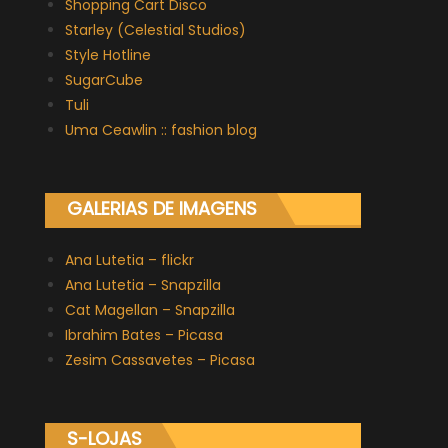
Shopping Cart Disco
Starley (Celestial Studios)
Style Hotline
SugarCube
Tuli
Uma Ceawlin :: fashion blog
GALERIAS DE IMAGENS
Ana Lutetia – flickr
Ana Lutetia – Snapzilla
Cat Magellan – Snapzilla
Ibrahim Bates – Picasa
Zesim Cassavetes – Picasa
S-LOJAS