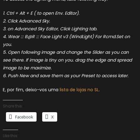
1. Ctrl + Alt + E ( to open Env. Editor).
2. Click Advanced Sky.
3. on Advanced Sky Editor, Click Lighting tab.
4. Wear ::: B@R ::: Face Light v3 (WindLight) For Rcmd.Set on
you.
5. Open following image and change the Slider as you can
see there. If image is tiny on you. drag the edge and spread
image to be maximize.
6. Push New and save them as your Preset to access later.
E, por fim, deixo-vos uma
lista de lojas no SL
.
Share this:
Facebook
X
Like this: