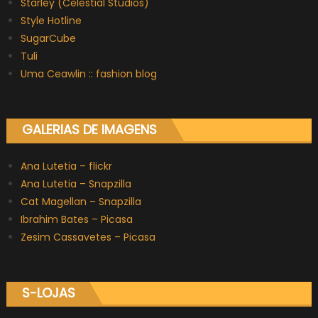
Starley (Celestial Studios)
Style Hotline
SugarCube
Tuli
Uma Ceawlin :: fashion blog
GALERIAS DE IMAGENS
Ana Lutetia – flickr
Ana Lutetia – Snapzilla
Cat Magellan – Snapzilla
Ibrahim Bates – Picasa
Zesim Cassavetes – Picasa
S-LOJAS