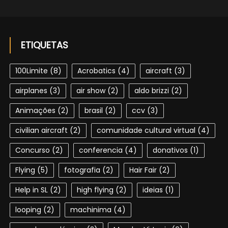
ETIQUETAS
100Limite
(8)
Acrobatics
(4)
aircraft
(3)
airplanes
(3)
air show
(2)
aldo brizzi
(2)
Animações
(2)
brasil
(2)
ccv
(3)
civilian aircraft
(2)
comunidade cultural virtual
(4)
Concurso
(2)
conferencia
(4)
donativos
(1)
Flying
(5)
fotografia
(2)
Hair Fair
(2)
Help in SL
(2)
high flying
(2)
ideias
(1)
looping
(2)
machinima
(4)