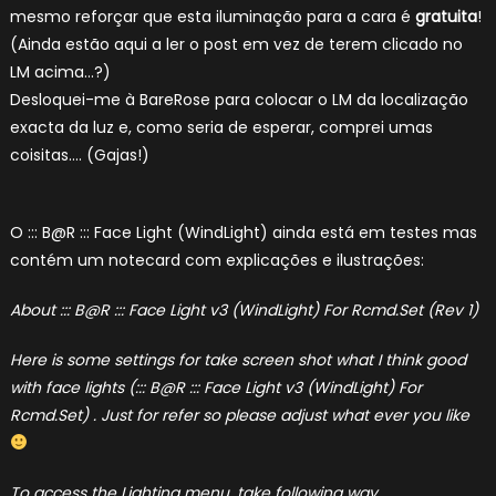
mesmo reforçar que esta iluminação para a cara é
gratuita
!
(Ainda estão aqui a ler o post em vez de terem clicado no
LM acima…?)
Desloquei-me à BareRose para colocar o LM da localização
exacta da luz e, como seria de esperar, comprei umas
coisitas…. (Gajas!)
O ::: B@R ::: Face Light (WindLight) ainda está em testes mas
contém um notecard com explicações e ilustrações:
About ::: B@R ::: Face Light v3 (WindLight) For Rcmd.Set (Rev 1)
Here is some settings for take screen shot what I think good
with face lights (::: B@R ::: Face Light v3 (WindLight) For
Rcmd.Set) . Just for refer so please adjust what ever you like
To access the Lighting menu, take following way.