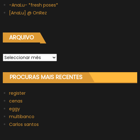
-AnaLu- *fresh poses*
[AnaLu] @ OnRez
ARQUIVO
Arquivo
PROCURAS MAIS RECENTES
register
cenas
eggy
multibanco
Carlos santos