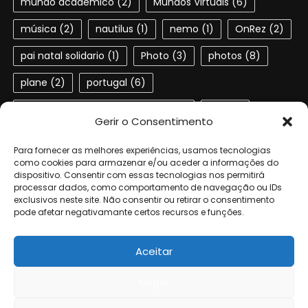
mundo académico
(2)
Mundos Virtuais
(6)
música
(2)
nautilus
(1)
nemo
(1)
OnRez
(2)
pai natal solidario
(1)
Photo
(3)
photos
(8)
plane
(2)
portugal
(6)
Portuguese speaking residents
(4)
red
(2)
Gerir o Consentimento
second life
(22)
SL
(4)
slactions
(3)
Para fornecer as melhores experiências, usamos tecnologias
solidariedade
(2)
steampunk
(1)
ted
(2)
como cookies para armazenar e/ou aceder a informações do
dispositivo. Consentir com essas tecnologias nos permitirá
processar dados, como comportamento de navegação ou IDs
terra dos sonhos
(4)
TSF
(3)
exclusivos neste site. Não consentir ou retirar o consentimento
pode afetar negativamante certos recursos e funções.
Universidade de Aveiro
(4)
verne
(1)
Aceitar
Negar
© 2006-2024 by the authors of Geta. All rights reserved.
|
Eggnews