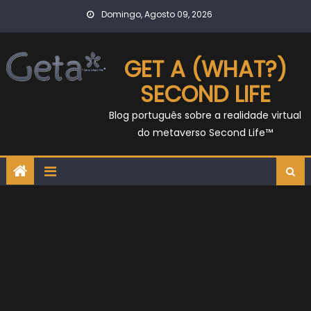
Skip
Domingo, Agosto 09, 2026
to
content
GET A (WHAT?)
SECOND LIFE
Blog português sobre a realidade virtual
do metaverso Second Life™