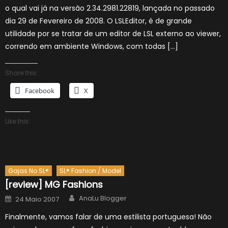
o qual vai já na versão 2.34.2981.22819, lançada no passado
dia 29 de Fevereiro de 2008. O LSLEditor, é de grande
utilidade por se tratar de um editor de LSL externo ao viewer,
correndo em ambiente Windows, com todas […]
Share this:
Facebook
X
Like this:
Gajas No SL®
SL® Fashion / Model
[review] MG Fashions
Author
Posted
AnaLu Blogger
24 Maio 2007
on
Finalmente, vamos falar de uma estilista portuguesa! Não