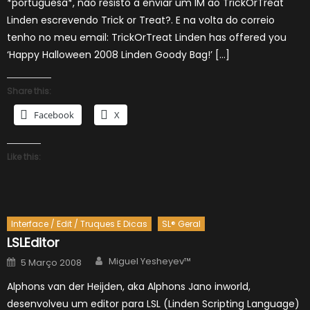
*portuguesa*, não resisto a enviar um IM ao TrickOrTreat
Linden escrevendo Trick or Treat?. E na volta do correio
tenho no meu email: TrickOrTreat Linden has offered you
‘Happy Halloween 2008 Linden Goody Bag!’ […]
Share this:
Facebook
X
Like this:
Interface / Edit / Truques E Dicas
SL® Geral
LSLEditor
Author
Posted
Miguel Yesheyev™
5 Março 2008
on
Alphons van der Heijden, aka Alphons Jano inworld,
desenvolveu um editor para LSL (Linden Scripting Language)