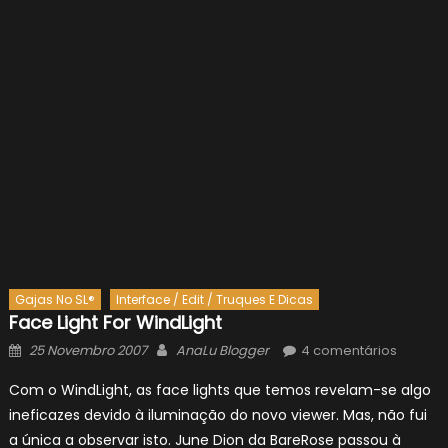
Gajas No SL®
Interface / Edit / Truques E Dicas
Face Light For WindLight
Posted
Author
25 Novembro 2007
AnaLu Blogger
4 comentários
on
Com o WindLight, as face lights que temos revelam-se algo
ineficazes devido à iluminação do novo viewer. Mas, não fui
a única a observar isto. June Dion da BareRose passou à