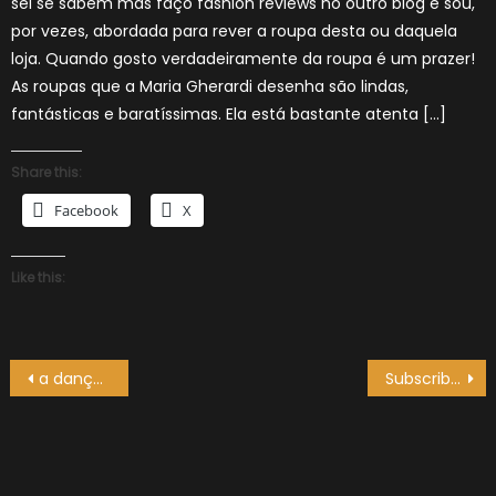
sei se sabem mas faço fashion reviews no outro blog e sou,
por vezes, abordada para rever a roupa desta ou daquela
loja. Quando gosto verdadeiramente da roupa é um prazer!
As roupas que a Maria Gherardi desenha são lindas,
fantásticas e baratíssimas. Ela está bastante atenta […]
Share this:
Facebook
X
Like this:
Navegação
a dançar sobre um labirinto
Subscribe-O-Matic
de
artigos