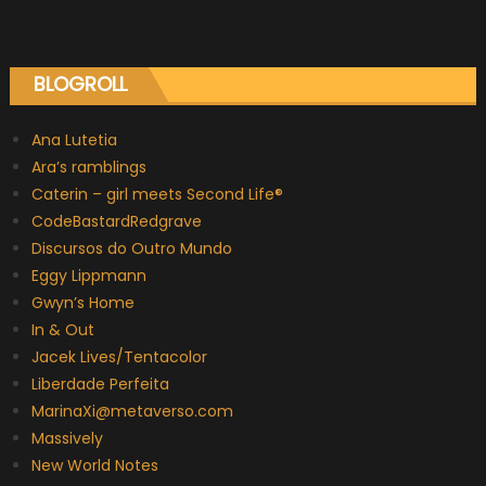
BLOGROLL
Ana Lutetia
Ara’s ramblings
Caterin – girl meets Second Life®
CodeBastardRedgrave
Discursos do Outro Mundo
Eggy Lippmann
Gwyn’s Home
In & Out
Jacek Lives/Tentacolor
Liberdade Perfeita
MarinaXi@metaverso.com
Massively
New World Notes