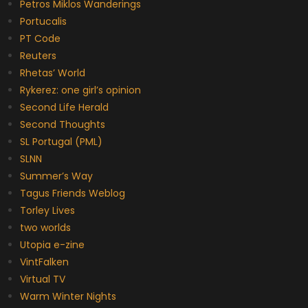
Petros Miklos Wanderings
Portucalis
PT Code
Reuters
Rhetas’ World
Rykerez: one girl’s opinion
Second Life Herald
Second Thoughts
SL Portugal (PML)
SLNN
Summer’s Way
Tagus Friends Weblog
Torley Lives
two worlds
Utopia e-zine
VintFalken
Virtual TV
Warm Winter Nights