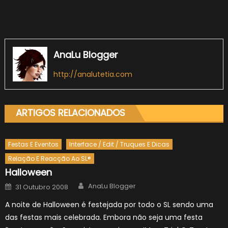
AnaLu Blogger
http://analutetia.com
ARTIGOS RELACIONADOS
Festas E Eventos
Interface / Edit / Truques E Dicas
Relação E Reacção Ao SL®
Halloween
Author
Posted
AnaLu Blogger
31 Outubro 2008
on
A noite de Halloween é festejada por todo o SL sendo uma
das festas mais celebrada. Embora não seja uma festa