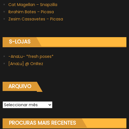
Cat Magellan – Snapzilla
Ibrahim Bates – Picasa
Zesim Cassavetes – Picasa
S-LOJAS
-AnaLu- *fresh poses*
[AnaLu] @ OnRez
ARQUIVO
Arquivo
PROCURAS MAIS RECENTES