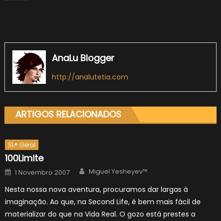
AnaLu Blogger
http://analutetia.com
ARTIGOS RELACIONADOS
SL® Geral
100Limite
Author
Posted
Miguel Yesheyev™
1 Novembro 2007
on
Nesta nossa nova aventura, procuramos dar largas à
imaginação. Ao que, na Second Life, é bem mais fácil de
materializar do que na Vida Real. O gozo está prestes a