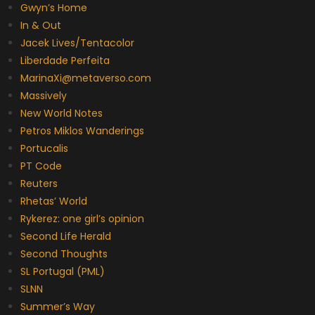
Gwyn’s Home
In & Out
Jacek Lives/Tentacolor
Liberdade Perfeita
MarinaXi@metaverso.com
Massively
New World Notes
Petros Miklos Wanderings
Portucalis
PT Code
Reuters
Rhetas’ World
Rykerez: one girl’s opinion
Second Life Herald
Second Thoughts
SL Portugal (PML)
SLNN
Summer’s Way