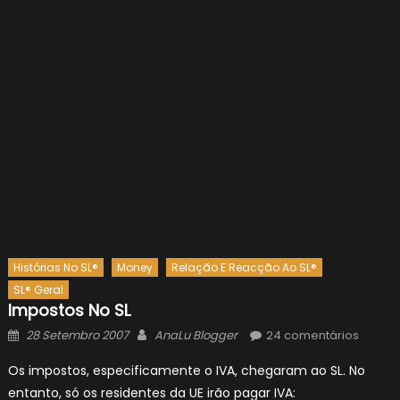
Histórias No SL®
Money
Relação E Reacção Ao SL®
SL® Geral
Impostos No SL
Posted
Author
28 Setembro 2007
AnaLu Blogger
24 comentários
on
Os impostos, especificamente o IVA, chegaram ao SL. No
entanto, só os residentes da UE irão pagar IVA: