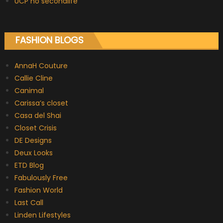
UCP no secondlife
FASHION BLOGS
AnnaH Couture
Callie Cline
Canimal
Carissa’s closet
Casa del Shai
Closet Crisis
DE Designs
Deux Looks
ETD Blog
Fabulously Free
Fashion World
Last Call
Linden Lifestyles