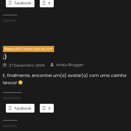
Facebook
X
Like this:
Relação E Reacção Ao SL®
;)
Author
Posted
AnaLu Blogger
27 Dezembro 2006
on
E, finalmente, encontrei um(a) avatar(a) com uma carinha
laroca!
Share this:
Facebook
X
Like this: