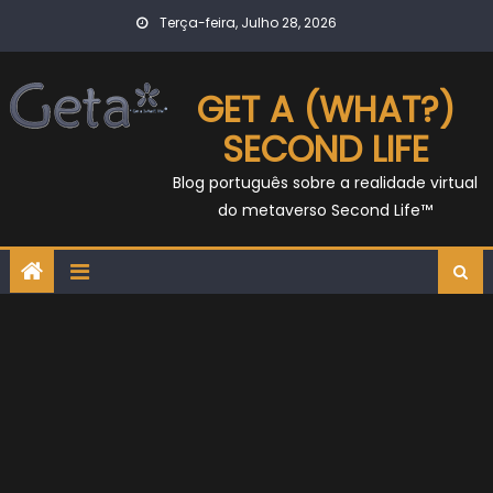
Skip
Terça-feira, Julho 28, 2026
to
content
GET A (WHAT?)
SECOND LIFE
Blog português sobre a realidade virtual
do metaverso Second Life™