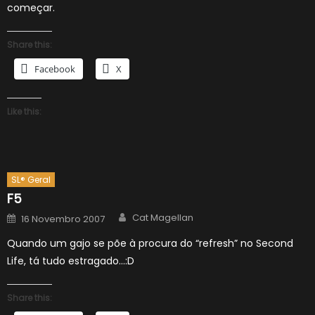
começar.
Share this:
Facebook
X
Like this:
SL® Geral
F5
Author
Posted
Cat Magellan
16 Novembro 2007
on
Quando um gajo se põe à procura do “refresh” no Second
Life, tá tudo estragado…:D
Share this: