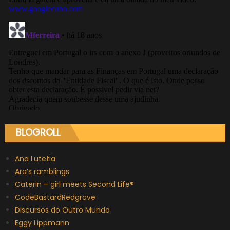
BLOGROLL
Ana Lutetia
Ara’s ramblings
Caterin – girl meets Second Life®
CodeBastardRedgrave
Discursos do Outro Mundo
Eggy Lippmann