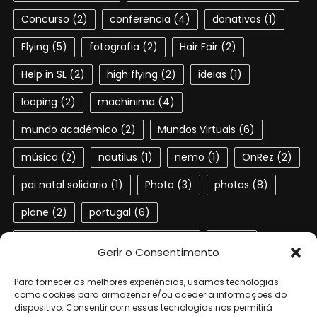
Concurso
(2)
conferencia
(4)
donativos
(1)
Flying
(5)
fotografia
(2)
Hair Fair
(2)
Help in SL
(2)
high flying
(2)
ideias
(1)
looping
(2)
machinima
(4)
mundo académico
(2)
Mundos Virtuais
(6)
música
(2)
nautilus
(1)
nemo
(1)
OnRez
(2)
pai natal solidario
(1)
Photo
(3)
photos
(8)
plane
(2)
portugal
(6)
Portuguese speaking residents
(4)
red
(2)
Gerir o Consentimento
second life
(22)
SL
(4)
slactions
(3)
Para fornecer as melhores experiências, usamos tecnologias
solidariedade
(2)
steampunk
(1)
ted
(2)
como cookies para armazenar e/ou aceder a informações do
dispositivo. Consentir com essas tecnologias nos permitirá