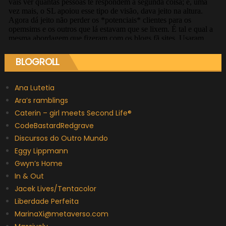
BLOGROLL
Ana Lutetia
Ara’s ramblings
Caterin – girl meets Second Life®
CodeBastardRedgrave
Discursos do Outro Mundo
Eggy Lippmann
Gwyn’s Home
In & Out
Jacek Lives/Tentacolor
Liberdade Perfeita
MarinaXi@metaverso.com