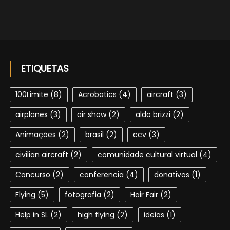
ETIQUETAS
100Limite
(8)
Acrobatics
(4)
aircraft
(3)
airplanes
(3)
air show
(2)
aldo brizzi
(2)
Animações
(2)
brasil
(2)
ccv
(3)
civilian aircraft
(2)
comunidade cultural virtual
(4)
Concurso
(2)
conferencia
(4)
donativos
(1)
Flying
(5)
fotografia
(2)
Hair Fair
(2)
Help in SL
(2)
high flying
(2)
ideias
(1)