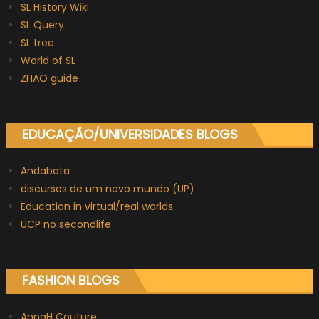
SL History Wiki
SL Query
SL tree
World of SL
ZHAO guide
EDUCAÇÃO/UNIVERSIDADES BLOGS
Andabata
discursos de um novo mundo (UP)
Education in virtual/real worlds
UCP no secondlife
FASHION BLOGS
AnnaH Couture