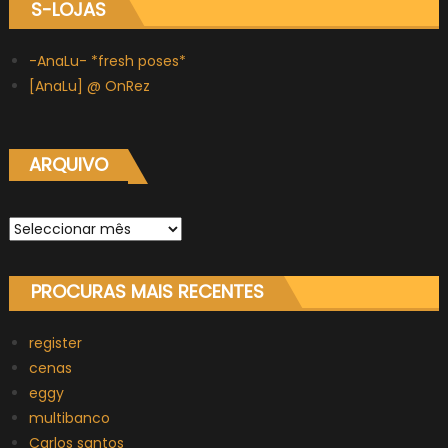
S-LOJAS
-AnaLu- *fresh poses*
[AnaLu] @ OnRez
ARQUIVO
Arquivo
PROCURAS MAIS RECENTES
register
cenas
eggy
multibanco
Carlos santos