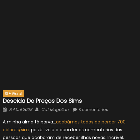
SL® Geral
Descida De Preços Dos Sims
Posted
Author
8 Abril 2008
Cat Magellan
8 comentários
on
A minha alma tá parva…
acabámos todos de perder 700
dólares/sim
, poizé…vale a pena ler os comentários das
pessoas que acabaram de receber ilhas novas. Incrível.