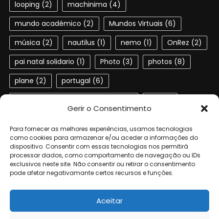
looping
(2)
machinima
(4)
mundo académico
(2)
Mundos Virtuais
(6)
música
(2)
nautilus
(1)
nemo
(1)
OnRez
(2)
pai natal solidario
(1)
Photo
(3)
photos
(8)
plane
(2)
portugal
(6)
Portuguese speaking residents
(4)
red
(2)
Gerir o Consentimento
second life
(22)
SL
(4)
slactions
(3)
Para fornecer as melhores experiências, usamos tecnologias
solidariedade
(2)
steampunk
(1)
ted
(2)
como cookies para armazenar e/ou aceder a informações do
dispositivo. Consentir com essas tecnologias nos permitirá
processar dados, como comportamento de navegação ou IDs
terra dos sonhos
(4)
TSF
(3)
exclusivos neste site. Não consentir ou retirar o consentimento
pode afetar negativamante certos recursos e funções.
Universidade de Aveiro
(4)
verne
(1)
Aceitar