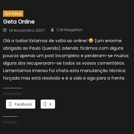
SL® Geral
Geta Online
Author
Posted
Cat Magellan
14 Novembro 2007
on
Olá a todos! Estamos de volta ao online!
(um enorme
obrigada ao Paulo Querido) adenda: ficámos com alguns
poucos apenas um post incompleto e perderam-se muitos
alguns dos recuperaram-se todos os vossos comentários.
Lamentamos imenso Foi chata esta manutenção técnica
forçada mas está resolvido e é a vida e siga para a frente.
Share this:
Facebook
X
Like this: