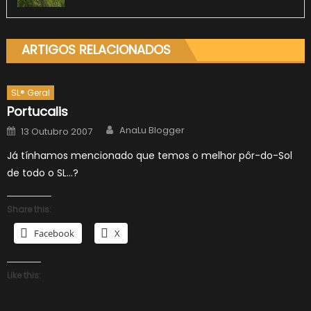
ARTIGOS RELACIONADOS
SL® Geral
Portucalis
Author
Posted
AnaLu Blogger
13 Outubro 2007
on
Já tínhamos mencionado que temos o melhor pôr-do-Sol
de todo o SL…?
Share this:
Facebook
X
Like this: