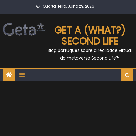
Skip
Quarta-feira, Julho 29, 2026
to
content
GET A (WHAT?)
SECOND LIFE
Blog português sobre a realidade virtual
do metaverso Second Life™