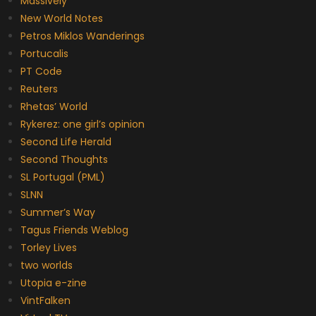
Massively
New World Notes
Petros Miklos Wanderings
Portucalis
PT Code
Reuters
Rhetas’ World
Rykerez: one girl’s opinion
Second Life Herald
Second Thoughts
SL Portugal (PML)
SLNN
Summer’s Way
Tagus Friends Weblog
Torley Lives
two worlds
Utopia e-zine
VintFalken