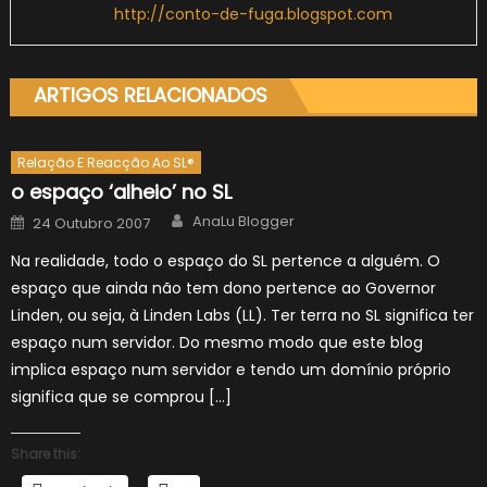
http://conto-de-fuga.blogspot.com
ARTIGOS RELACIONADOS
Relação E Reacção Ao SL®
o espaço ‘alheio’ no SL
Author
Posted
AnaLu Blogger
24 Outubro 2007
on
Na realidade, todo o espaço do SL pertence a alguém. O
espaço que ainda não tem dono pertence ao Governor
Linden, ou seja, à Linden Labs (LL). Ter terra no SL significa ter
espaço num servidor. Do mesmo modo que este blog
implica espaço num servidor e tendo um domínio próprio
significa que se comprou […]
Share this: