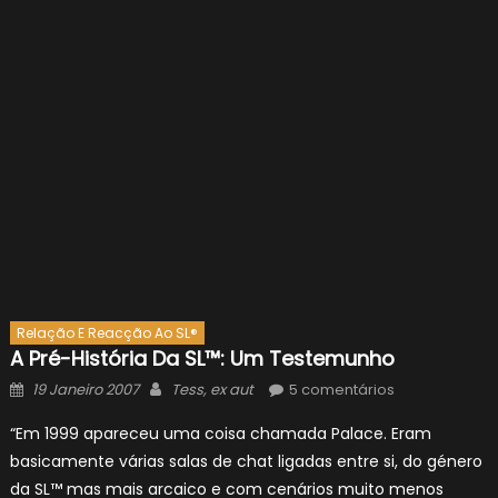
Relação E Reacção Ao SL®
A Pré-História Da SL™: Um Testemunho
Posted
Author
19 Janeiro 2007
Tess, ex aut
5 comentários
on
“Em 1999 apareceu uma coisa chamada Palace. Eram
basicamente várias salas de chat ligadas entre si, do género
da SL™ mas mais arcaico e com cenários muito menos