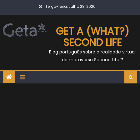
Skip
Terça-feira, Julho 28, 2026
to
content
GET A (WHAT?)
SECOND LIFE
Blog português sobre a realidade virtual
do metaverso Second Life™