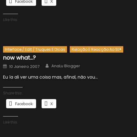
Facebook
X
Like this:
Interface / Edit / Truques E Dicas
Relação E Reacção Ao SL®
now what…?
Author
Posted
AnaLu Blogger
10 Janeiro 2007
on
Eu ía ali ver uma coisa mas, afinal, não vou…
Share this:
Facebook
X
Like this: