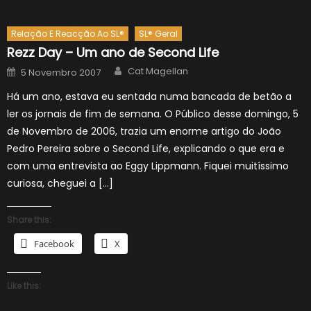
Relação E Reacção Ao SL®
SL® Geral
Rezz Day – Um ano de Second Life
Author
Posted
Cat Magellan
5 Novembro 2007
on
Há um ano, estava eu sentada numa bancada de betão a
ler os jornais de fim de semana. O Público desse domingo, 5
de Novembro de 2006, trazia um enorme artigo do João
Pedro Pereira sobre o Second Life, explicando o que era e
com uma entrevista ao Eggy Lippmann. Fiquei muitíssimo
curiosa, cheguei a […]
Share this:
Facebook
X
Like this: