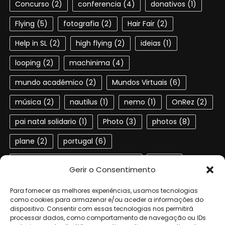
Concurso
(2)
conferencia
(4)
donativos
(1)
Flying
(5)
fotografia
(2)
Hair Fair
(2)
Help in SL
(2)
high flying
(2)
ideias
(1)
looping
(2)
machinima
(4)
mundo académico
(2)
Mundos Virtuais
(6)
música
(2)
nautilus
(1)
nemo
(1)
OnRez
(2)
pai natal solidario
(1)
Photo
(3)
photos
(8)
plane
(2)
portugal
(6)
Portuguese speaking residents
(4)
red
(2)
Gerir o Consentimento
second life
(22)
SL
(4)
slactions
(3)
Para fornecer as melhores experiências, usamos tecnologias
solidariedade
(2)
steampunk
(1)
ted
(2)
como cookies para armazenar e/ou aceder a informações do
dispositivo. Consentir com essas tecnologias nos permitirá
processar dados, como comportamento de navegação ou IDs
terra dos sonhos
(4)
TSF
(3)