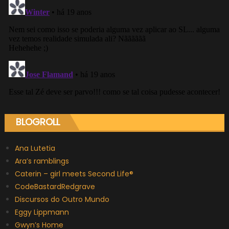
BLOGROLL
Ana Lutetia
Ara’s ramblings
Caterin – girl meets Second Life®
CodeBastardRedgrave
Discursos do Outro Mundo
Eggy Lippmann
Gwyn’s Home