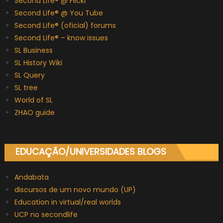
Second Life® @ Flickr
Second Life® @ You Tube
Second Life® (oficial) forums
Second Life® – know issues
SL Business
SL History Wiki
SL Query
SL tree
World of SL
ZHAO guide
EDUCAÇÃO/UNIVERSIDADES BLOGS
Andabata
discursos de um novo mundo (UP)
Education in virtual/real worlds
UCP no secondlife