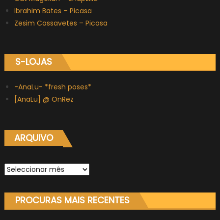
Ibrahim Bates – Picasa
Zesim Cassavetes – Picasa
S-LOJAS
-AnaLu- *fresh poses*
[AnaLu] @ OnRez
ARQUIVO
Arquivo
PROCURAS MAIS RECENTES