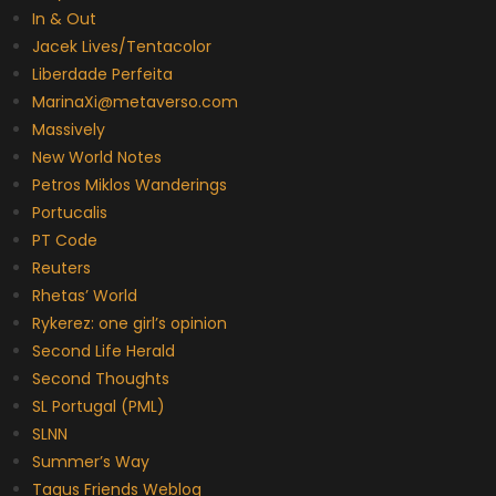
In & Out
Jacek Lives/Tentacolor
Liberdade Perfeita
MarinaXi@metaverso.com
Massively
New World Notes
Petros Miklos Wanderings
Portucalis
PT Code
Reuters
Rhetas’ World
Rykerez: one girl’s opinion
Second Life Herald
Second Thoughts
SL Portugal (PML)
SLNN
Summer’s Way
Tagus Friends Weblog