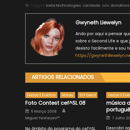
Tagged
beta technologies
,
caridade
,
ccv
,
donativos
Gwyneth Llewelyn
Ando por aqui a pensar qu
sobre o Second Life e que 
desisto facilmente e sou
https://gwynethllewelyn.n
ARTIGOS RELACIONADOS
Festas E Eventos
Money
SL® Geral
Festas E Eve
Foto Contest cef^SL 08
música a
portugu
Author
Posted
5 Março 2008
on
Posted
Miguel Yesheyev™
7 Julho 2
on
Descobri a
No âmbito do programa do cef^SL