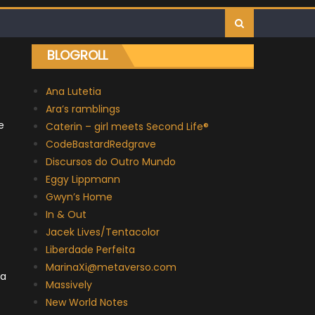
BLOGROLL
Ana Lutetia
Ara’s ramblings
e
Caterin – girl meets Second Life®
CodeBastardRedgrave
Discursos do Outro Mundo
Eggy Lippmann
Gwyn’s Home
In & Out
Jacek Lives/Tentacolor
Liberdade Perfeita
MarinaXi@metaverso.com
na
Massively
New World Notes