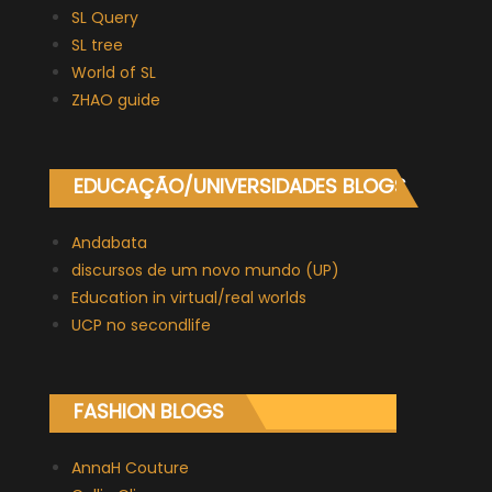
SL Query
SL tree
World of SL
ZHAO guide
EDUCAÇÃO/UNIVERSIDADES BLOGS
Andabata
discursos de um novo mundo (UP)
Education in virtual/real worlds
UCP no secondlife
FASHION BLOGS
AnnaH Couture