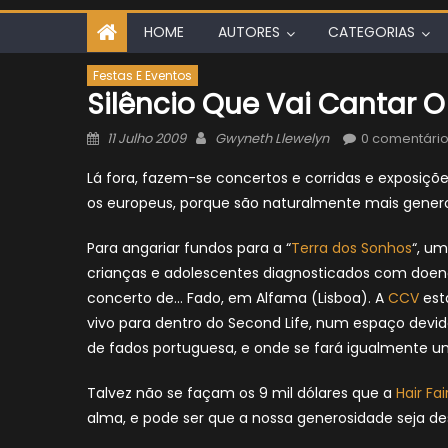
HOME
AUTORES
CATEGORIAS
Festas E Eventos
Silêncio Que Vai Cantar O
Posted
Author
11 Julho 2009
Gwyneth Llewelyn
0 comentári
on
Lá fora, fazem-se concertos e corridas e exposiçõ
os europeus, porque são naturalmente mais gener
Para angariar fundos para a “
Terra dos Sonhos
“, um
crianças e adolescentes diagnosticados com doenç
concerto de… Fado, em Alfama (Lisboa). A
CCV
est
vivo para dentro do Second Life, num espaço dev
de fados portuguesa, e onde se fará igualmente u
Talvez não se façam os 9 mil dólares que a
Hair Fai
alma, e pode ser que a nossa generosidade seja 