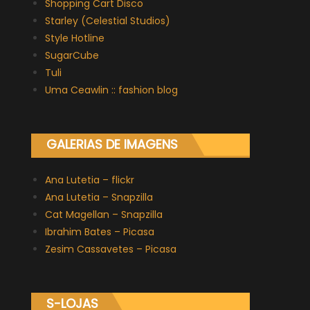
Shopping Cart Disco
Starley (Celestial Studios)
Style Hotline
SugarCube
Tuli
Uma Ceawlin :: fashion blog
GALERIAS DE IMAGENS
Ana Lutetia – flickr
Ana Lutetia – Snapzilla
Cat Magellan – Snapzilla
Ibrahim Bates – Picasa
Zesim Cassavetes – Picasa
S-LOJAS