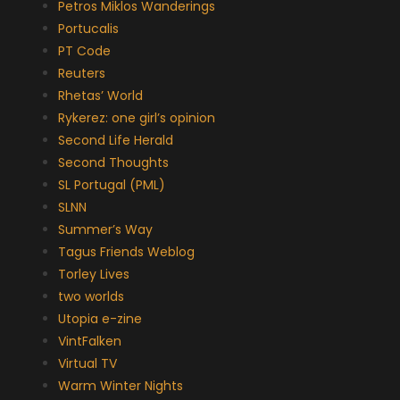
Petros Miklos Wanderings
Portucalis
PT Code
Reuters
Rhetas’ World
Rykerez: one girl’s opinion
Second Life Herald
Second Thoughts
SL Portugal (PML)
SLNN
Summer’s Way
Tagus Friends Weblog
Torley Lives
two worlds
Utopia e-zine
VintFalken
Virtual TV
Warm Winter Nights