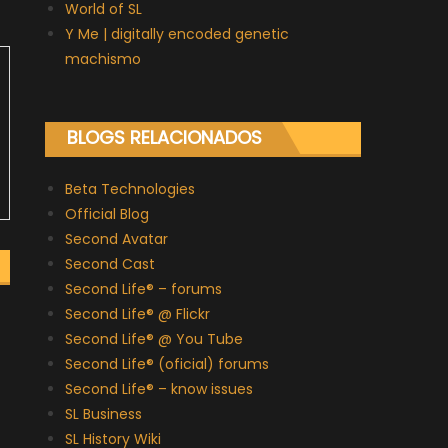
World of SL
Y Me | digitally encoded genetic
machismo
BLOGS RELACIONADOS
Beta Technologies
Official Blog
Second Avatar
Second Cast
Second Life® – forums
Second Life® @ Flickr
Second Life® @ You Tube
Second Life® (oficial) forums
Second Life® – know issues
SL Business
SL History Wiki