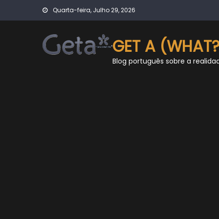
Skip
Quarta-feira, Julho 29, 2026
to
content
GET A (WHAT?
Blog português sobre a realida