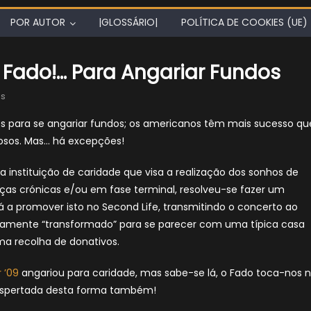
POR AUTOR
|GLOSSÁRIO|
POLÍTICA DE COOKIES (UE)
 Fado!… Para Angariar Fundos
os
es para se angariar fundos; os americanos têm mais sucesso qu
osos. Mas… há excepções!
a instituição de caridade que visa a realização dos sonhos de
as crónicas e/ou em fase terminal, resolveu-se fazer um
á a promover isto no Second Life, transmitindo o concerto ao
idamente “transformado” para se parecer com uma típica casa
ma recolha de donativos.
r ’09
angariou para caridade, mas sabe-se lá, o Fado toca-nos 
despertada desta forma também!