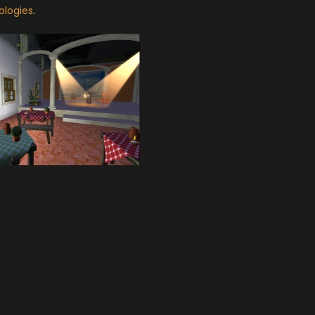
ologies
.