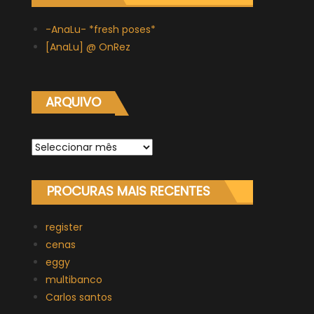
-AnaLu- *fresh poses*
[AnaLu] @ OnRez
ARQUIVO
Arquivo
PROCURAS MAIS RECENTES
register
cenas
eggy
multibanco
Carlos santos