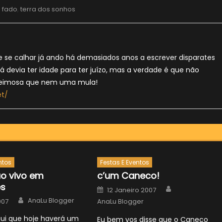
,
fado
,
terra dos sonhos
e se calhar já ando há demasiados anos a escrever disparates
já devia ter idade para ter juízo, mas a verdade é que não
 teimosa que nem uma mula!
et/
ntos
Festas E Eventos
o vivo em
c’um Caneco!
ês
Author
Posted
12 Janeiro 2007
on
Author
AnaLu Blogger
007
AnaLu Blogger
qui que hoje haverá um
Eu bem vos disse que o Caneco