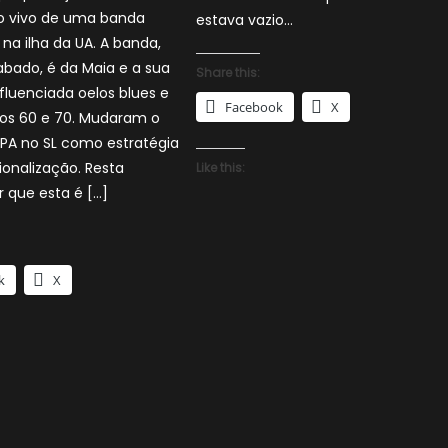
o vivo de uma banda
estava vazio…
na ilha da UA. A banda,
bado, é da Maia e a sua
Share this:
fluenciada oelos blues e
Facebook
X
nos 60 e 70. Mudaram o
PA no SL como estratégia
ionalização. Resta
Like this:
 que esta é […]
k
X