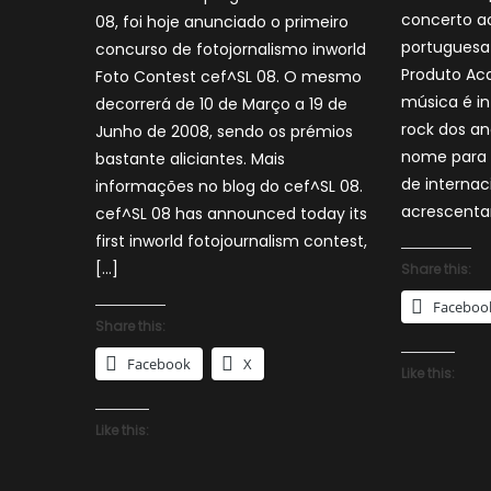
concerto a
08, foi hoje anunciado o primeiro
portuguesa 
concurso de fotojornalismo inworld
Produto Aca
Foto Contest cef^SL 08. O mesmo
música é in
decorrerá de 10 de Março a 19 de
rock dos a
Junho de 2008, sendo os prémios
nome para 
bastante aliciantes. Mais
de internac
informações no blog do cef^SL 08.
acrescentar
cef^SL 08 has announced today its
first inworld fotojournalism contest,
[…]
Share this:
Faceboo
Share this:
Facebook
X
Like this:
Like this: