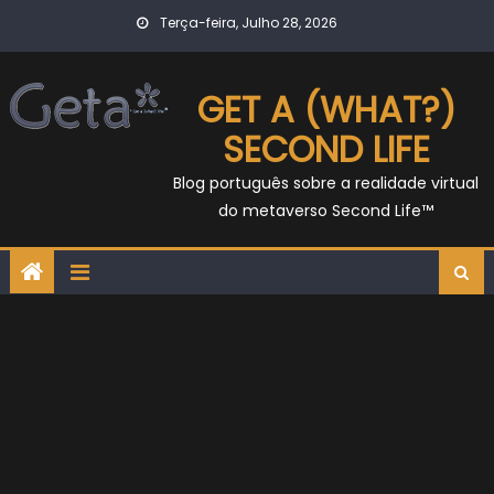
Skip
Terça-feira, Julho 28, 2026
to
content
GET A (WHAT?)
SECOND LIFE
Blog português sobre a realidade virtual
do metaverso Second Life™