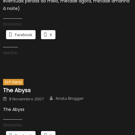
eventuais perdas ao meio, metade agora, metade amanhã
à noite)
Share this:
Facebook
X
Like this:
SL® Geral
The Abyss
Author
Posted
AnaLu Blogger
8 Novembro 2007
on
The Abyss
Share this: