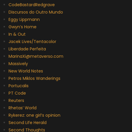
CodeBastardRedgrave
Discursos do Outro Mundo
Eggy Lippmann
Gwyn’s Home
In & Out
Jacek Lives/Tentacolor
Liberdade Perfeita
MarinaXi@metaverso.com
Massively
New World Notes
Petros Miklos Wanderings
Portucalis
PT Code
Reuters
Rhetas’ World
Rykerez: one girl’s opinion
Second Life Herald
Second Thoughts