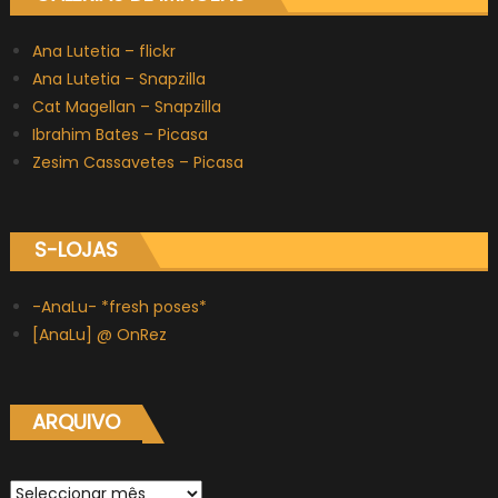
Ana Lutetia – flickr
Ana Lutetia – Snapzilla
Cat Magellan – Snapzilla
Ibrahim Bates – Picasa
Zesim Cassavetes – Picasa
S-LOJAS
-AnaLu- *fresh poses*
[AnaLu] @ OnRez
ARQUIVO
Arquivo