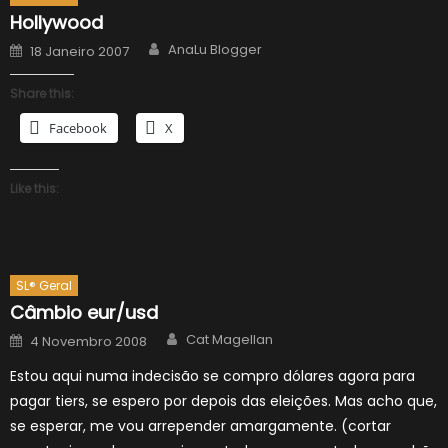
Hollywood
Author
Posted
AnaLu Blogger
18 Janeiro 2007
on
Share this:
Facebook
X
Like this:
SL® Geral
Câmbio eur/usd
Author
Posted
Cat Magellan
4 Novembro 2008
on
Estou aqui numa indecisão se compro dólares agora para
pagar tiers, se espero por depois das eleições. Mas acho que,
se esperar, me vou arrepender amargamente. (cortar