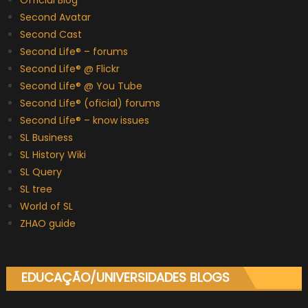
Second Avatar
Second Cast
Second Life® – forums
Second Life® @ Flickr
Second Life® @ You Tube
Second Life® (oficial) forums
Second Life® – know issues
SL Business
SL History Wiki
SL Query
SL tree
World of SL
ZHAO guide
EDUCAÇÃO/UNIVERSIDADES BLOGS