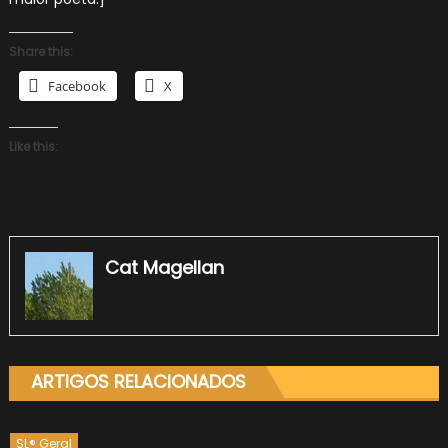
Share this:
Facebook
X
Like this:
Cat Magellan
ARTIGOS RELACIONADOS
SL® Geral