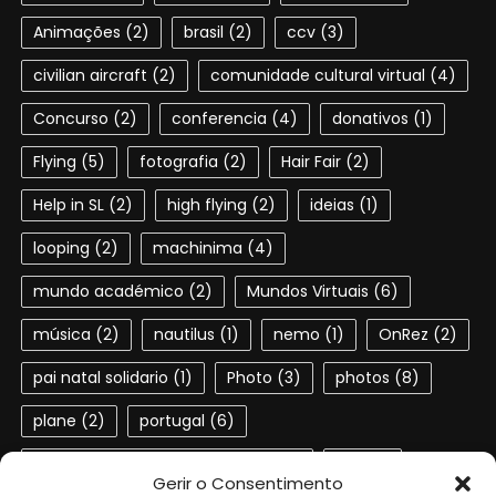
Animações
(2)
brasil
(2)
ccv
(3)
civilian aircraft
(2)
comunidade cultural virtual
(4)
Concurso
(2)
conferencia
(4)
donativos
(1)
Flying
(5)
fotografia
(2)
Hair Fair
(2)
Help in SL
(2)
high flying
(2)
ideias
(1)
looping
(2)
machinima
(4)
mundo académico
(2)
Mundos Virtuais
(6)
música
(2)
nautilus
(1)
nemo
(1)
OnRez
(2)
pai natal solidario
(1)
Photo
(3)
photos
(8)
plane
(2)
portugal
(6)
Portuguese speaking residents
(4)
red
(2)
Gerir o Consentimento