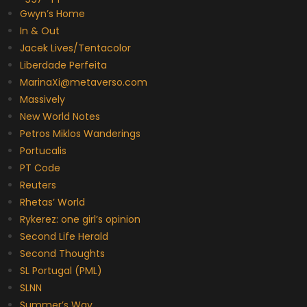
Gwyn’s Home
In & Out
Jacek Lives/Tentacolor
Liberdade Perfeita
MarinaXi@metaverso.com
Massively
New World Notes
Petros Miklos Wanderings
Portucalis
PT Code
Reuters
Rhetas’ World
Rykerez: one girl’s opinion
Second Life Herald
Second Thoughts
SL Portugal (PML)
SLNN
Summer’s Way