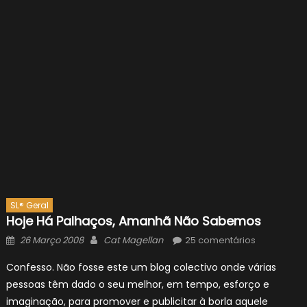
SL® Geral
Hoje Há Palhaços, Amanhã Não Sabemos
Posted
Author
26 Março 2008
Cat Magellan
25 comentários
on
Confesso. Não fosse este um blog colectivo onde várias
pessoas têm dado o seu melhor, em tempo, esforço e
imaginação, para promover e publicitar à borla aquele