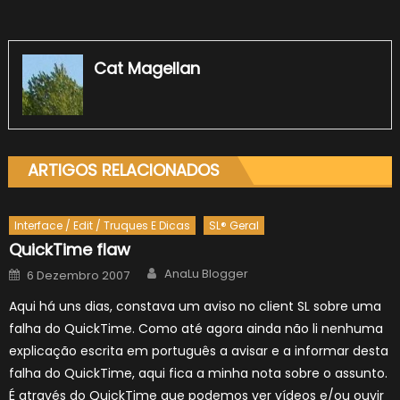
Cat Magellan
ARTIGOS RELACIONADOS
Interface / Edit / Truques E Dicas
SL® Geral
QuickTime flaw
Author
Posted
AnaLu Blogger
6 Dezembro 2007
on
Aqui há uns dias, constava um aviso no client SL sobre uma
falha do QuickTime. Como até agora ainda não li nenhuma
explicação escrita em português a avisar e a informar desta
falha do QuickTime, aqui fica a minha nota sobre o assunto.
É através do QuickTime que podemos ver vídeos e/ou ouvir