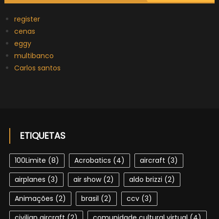
register
cenas
eggy
multibanco
Carlos santos
ETIQUETAS
100Limite
(8)
Acrobatics
(4)
aircraft
(3)
airplanes
(3)
air show
(2)
aldo brizzi
(2)
Animações
(2)
brasil
(2)
ccv
(3)
civilian aircraft
(2)
comunidade cultural virtual
(4)