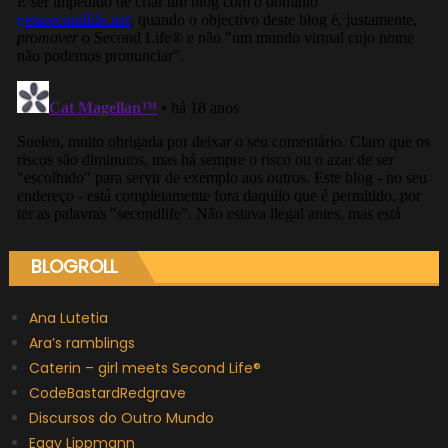
BLOGROLL
Ana Lutetia
Ara’s ramblings
Caterin – girl meets Second Life®
CodeBastardRedgrave
Discursos do Outro Mundo
Eggy Lippmann