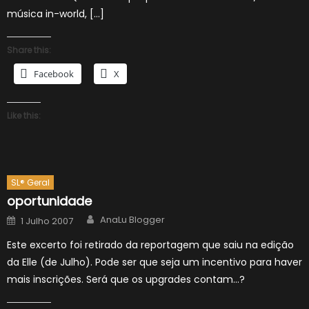
música in-world, […]
Share this:
Facebook
X
Like this:
SL® Geral
oportunidade
Author
Posted
AnaLu Blogger
1 Julho 2007
on
Este excerto foi retirado da reportagem que saiu na edição
da Elle (de Julho). Pode ser que seja um incentivo para haver
mais inscrições. Será que os upgrades contam…?