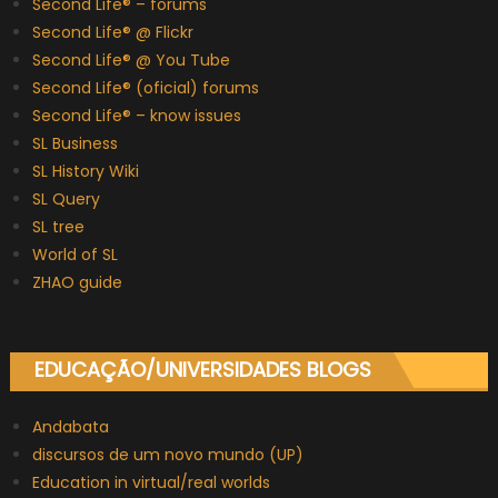
Second Life® – forums
Second Life® @ Flickr
Second Life® @ You Tube
Second Life® (oficial) forums
Second Life® – know issues
SL Business
SL History Wiki
SL Query
SL tree
World of SL
ZHAO guide
EDUCAÇÃO/UNIVERSIDADES BLOGS
Andabata
discursos de um novo mundo (UP)
Education in virtual/real worlds