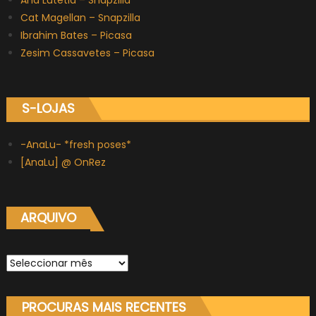
Cat Magellan – Snapzilla
Ibrahim Bates – Picasa
Zesim Cassavetes – Picasa
S-LOJAS
-AnaLu- *fresh poses*
[AnaLu] @ OnRez
ARQUIVO
Arquivo
PROCURAS MAIS RECENTES