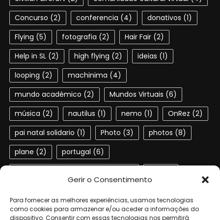
Concurso
(2)
conferencia
(4)
donativos
(1)
Flying
(5)
fotografia
(2)
Hair Fair
(2)
Help in SL
(2)
high flying
(2)
ideias
(1)
looping
(2)
machinima
(4)
mundo académico
(2)
Mundos Virtuais
(6)
música
(2)
nautilus
(1)
nemo
(1)
OnRez
(2)
pai natal solidario
(1)
Photo
(3)
photos
(8)
plane
(2)
portugal
(6)
Portuguese speaking residents
(4)
red
(2)
Gerir o Consentimento
second life
(22)
SL
(4)
slactions
(3)
Para fornecer as melhores experiências, usamos tecnologias
solidariedade
(2)
steampunk
(1)
ted
(2)
como cookies para armazenar e/ou aceder a informações do
dispositivo. Consentir com essas tecnologias nos permitirá