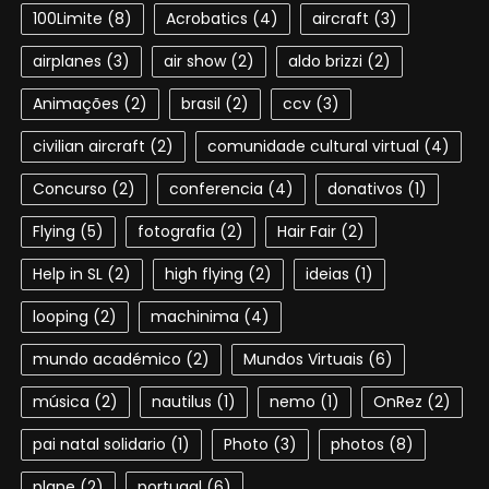
100Limite
(8)
Acrobatics
(4)
aircraft
(3)
airplanes
(3)
air show
(2)
aldo brizzi
(2)
Animações
(2)
brasil
(2)
ccv
(3)
civilian aircraft
(2)
comunidade cultural virtual
(4)
Concurso
(2)
conferencia
(4)
donativos
(1)
Flying
(5)
fotografia
(2)
Hair Fair
(2)
Help in SL
(2)
high flying
(2)
ideias
(1)
looping
(2)
machinima
(4)
mundo académico
(2)
Mundos Virtuais
(6)
música
(2)
nautilus
(1)
nemo
(1)
OnRez
(2)
pai natal solidario
(1)
Photo
(3)
photos
(8)
plane
(2)
portugal
(6)