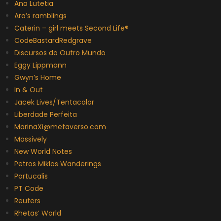
Ana Lutetia
Ara’s ramblings
Caterin – girl meets Second Life®
CodeBastardRedgrave
Discursos do Outro Mundo
Eggy Lippmann
Gwyn’s Home
In & Out
Jacek Lives/Tentacolor
Liberdade Perfeita
MarinaXi@metaverso.com
Massively
New World Notes
Petros Miklos Wanderings
Portucalis
PT Code
Reuters
Rhetas’ World