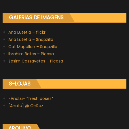
GALERIAS DE IMAGENS
Ana Lutetia – flickr
Ana Lutetia – Snapzilla
Cat Magellan – Snapzilla
Ibrahim Bates – Picasa
Zesim Cassavetes – Picasa
S-LOJAS
-AnaLu- *fresh poses*
[AnaLu] @ OnRez
ARQUIVO