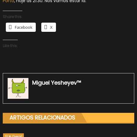
Porto
, hoje às 21:30. Nós vamos estar lá.
Share this:
Facebook
X
Like this:
Miguel Yesheyev™
ARTIGOS RELACIONADOS
SL® Geral