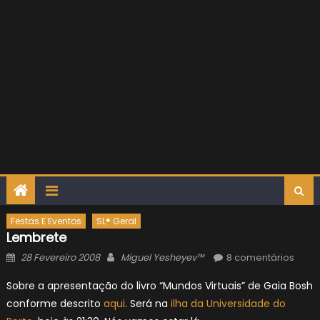
Festas E Eventos
SL® Geral
Lembrete
Posted
Author
28 Fevereiro 2008
Miguel Yesheyev™
8 comentários
on
Sobre a apresentação do livro “Mundos Virtuais” de Gaia Bosh
conforme descrito
aqui
. Será na
ilha da Universidade do