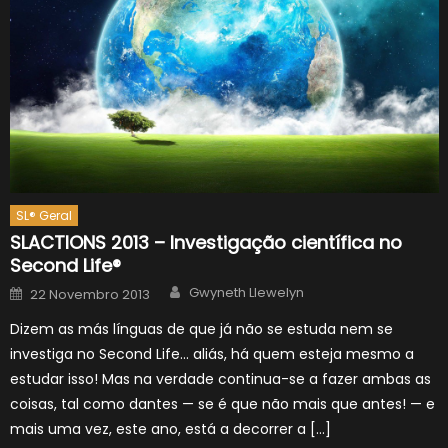
SL® Geral
SLACTIONS 2013 – Investigação científica no
Second Life®
Author
Posted
Gwyneth Llewelyn
22 Novembro 2013
on
Dizem as más línguas de que já não se estuda nem se
investiga no Second Life… aliás, há quem esteja mesmo a
estudar isso! Mas na verdade continua-se a fazer ambas as
coisas, tal como dantes — se é que não mais que antes! — e
mais uma vez, este ano, está a decorrer a […]