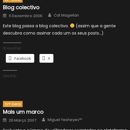
Blog colectivo
Author
Posted
Cat Magellan
11 Dezembro 2006
on
Este blog passa a blog colectivo.
(assim que a gente
descubra como assinar cada um os seus posts…)
Share this:
Facebook
X
Like this:
SL® Geral
Mais um marco
Author
Posted
Miguel Yesheyev™
26 Março 2007
on