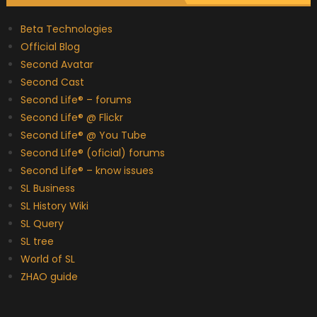
Beta Technologies
Official Blog
Second Avatar
Second Cast
Second Life® – forums
Second Life® @ Flickr
Second Life® @ You Tube
Second Life® (oficial) forums
Second Life® – know issues
SL Business
SL History Wiki
SL Query
SL tree
World of SL
ZHAO guide