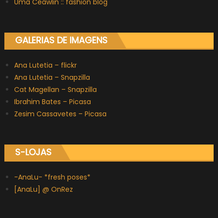
Uma Ceawlin :: fashion blog
GALERIAS DE IMAGENS
Ana Lutetia – flickr
Ana Lutetia – Snapzilla
Cat Magellan – Snapzilla
Ibrahim Bates – Picasa
Zesim Cassavetes – Picasa
S-LOJAS
-AnaLu- *fresh poses*
[AnaLu] @ OnRez