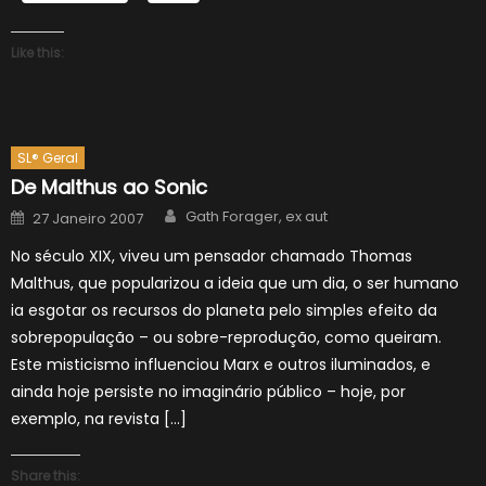
Like this:
SL® Geral
De Malthus ao Sonic
Author
Posted
Gath Forager, ex aut
27 Janeiro 2007
on
No século XIX, viveu um pensador chamado Thomas
Malthus, que popularizou a ideia que um dia, o ser humano
ia esgotar os recursos do planeta pelo simples efeito da
sobrepopulação – ou sobre-reprodução, como queiram.
Este misticismo influenciou Marx e outros iluminados, e
ainda hoje persiste no imaginário público – hoje, por
exemplo, na revista […]
Share this: