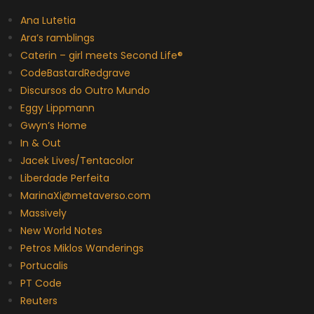
Ana Lutetia
Ara’s ramblings
Caterin – girl meets Second Life®
CodeBastardRedgrave
Discursos do Outro Mundo
Eggy Lippmann
Gwyn’s Home
In & Out
Jacek Lives/Tentacolor
Liberdade Perfeita
MarinaXi@metaverso.com
Massively
New World Notes
Petros Miklos Wanderings
Portucalis
PT Code
Reuters