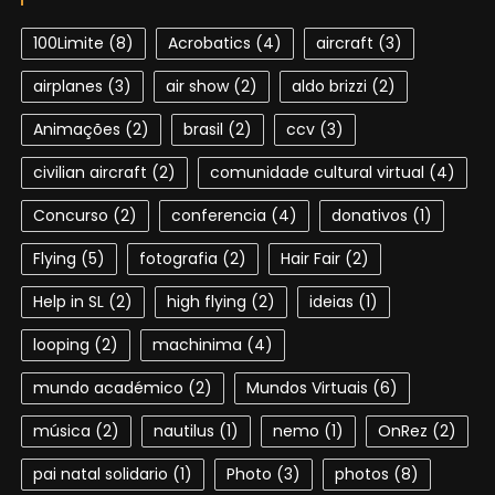
100Limite
(8)
Acrobatics
(4)
aircraft
(3)
airplanes
(3)
air show
(2)
aldo brizzi
(2)
Animações
(2)
brasil
(2)
ccv
(3)
civilian aircraft
(2)
comunidade cultural virtual
(4)
Concurso
(2)
conferencia
(4)
donativos
(1)
Flying
(5)
fotografia
(2)
Hair Fair
(2)
Help in SL
(2)
high flying
(2)
ideias
(1)
looping
(2)
machinima
(4)
mundo académico
(2)
Mundos Virtuais
(6)
música
(2)
nautilus
(1)
nemo
(1)
OnRez
(2)
pai natal solidario
(1)
Photo
(3)
photos
(8)