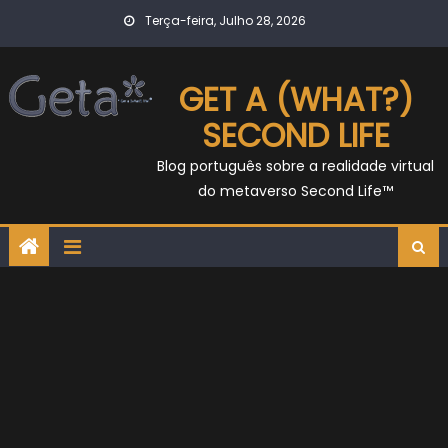
Skip
Terça-feira, Julho 28, 2026
to
content
GET A (WHAT?)
SECOND LIFE
Blog português sobre a realidade virtual
do metaverso Second Life™