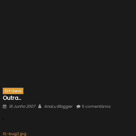
SL® Geral
Outra…
Posted
Author
16 Junho 2007
AnaLu Blogger
5 comentários
on
SL-bug2.jpg