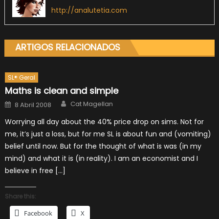
http://analutetia.com
ARTIGOS RELACIONADOS
SL® Geral
Maths is clean and simple
Author
Posted
Cat Magellan
8 Abril 2008
on
Worrying all day about the 40% price drop on sims. Not for
me, it’s just a loss, but for me SL is about fun and (vomiting)
belief until now. But for the thought of what is was (in my
mind) and what it is (in reality). I am an economist and I
believe in free […]
Share this:
Facebook
X