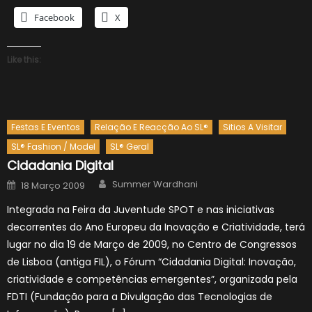
Facebook
X
Like this:
Festas E Eventos
Relação E Reacção Ao SL®
Sitios A Visitar
SL® Fashion / Model
SL® Geral
Cidadania Digital
Author
Posted
Summer Wardhani
18 Março 2009
on
Integrada na Feira da Juventude SPOT e nas iniciativas
decorrentes do Ano Europeu da Inovação e Criatividade, terá
lugar no dia 19 de Março de 2009, no Centro de Congressos
de Lisboa (antiga FIL), o Fórum “Cidadania Digital: Inovação,
criatividade e competências emergentes”, organizada pela
FDTI (Fundação para a Divulgação das Tecnologias de