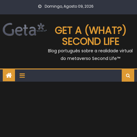
Skip
Domingo, Agosto 09, 2026
to
content
GET A (WHAT?)
SECOND LIFE
Blog português sobre a realidade virtual
do metaverso Second Life™