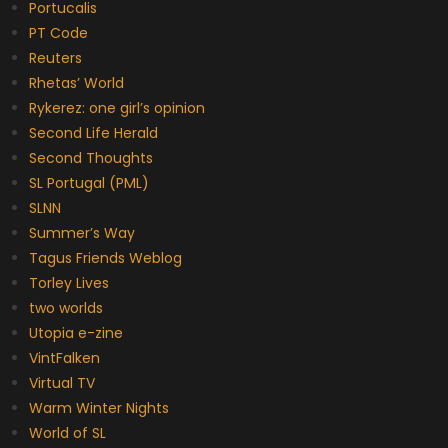
Portucalis
PT Code
Reuters
Rhetas’ World
Rykerez: one girl’s opinion
Second Life Herald
Second Thoughts
SL Portugal (PML)
SLNN
Summer’s Way
Tagus Friends Weblog
Torley Lives
two worlds
Utopia e-zine
VintFalken
Virtual TV
Warm Winter Nights
World of SL