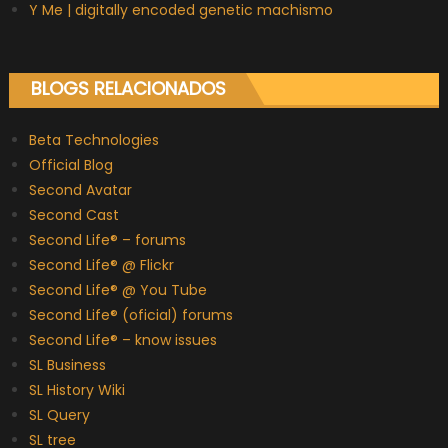
Y Me | digitally encoded genetic machismo
BLOGS RELACIONADOS
Beta Technologies
Official Blog
Second Avatar
Second Cast
Second Life® – forums
Second Life® @ Flickr
Second Life® @ You Tube
Second Life® (oficial) forums
Second Life® – know issues
SL Business
SL History Wiki
SL Query
SL tree