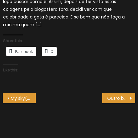
logo cuscar como é. Assim, depois de ter visto estas
colagens pela blogosfera fora, decidi ver com que
celebridade a gata é parecida. E se bem que não faça a
mínima quem […]
Share this:
Facebook
X
Like this:
Navegação
My sky(box) garden
Outro bug do Second Life
de
artigos