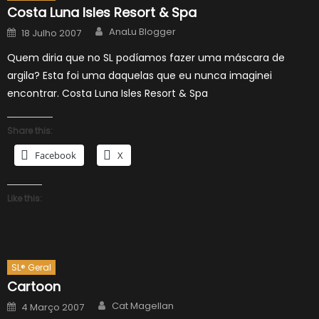
Costa Luna Isles Resort & Spa
Author
Posted
AnaLu Blogger
18 Julho 2007
on
Quem diria que no SL podíamos fazer uma máscara de
argila? Esta foi uma daquelas que eu nunca imaginei
encontrar. Costa Luna Isles Resort & Spa
Share this:
Facebook
X
Like this:
SL® Geral
Cartoon
Author
Posted
Cat Magellan
4 Março 2007
on