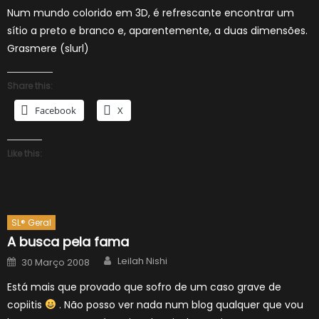
Num mundo colorido em 3D, é refrescante encontrar um
sítio a preto e branco e, aparentemente, a duas dimensões.
Grasmere (slurl)
Share this:
Facebook
X
Like this:
SL® Geral
A busca pela fama
Author
Posted
Leilah Nishi
30 Março 2008
on
Está mais que provado que sofro de um caso grave de
copiitis
. Não posso ver nada num blog qualquer que vou