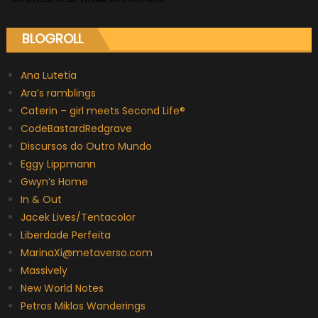
BLOGROLL
Ana Lutetia
Ara’s ramblings
Caterin – girl meets Second Life®
CodeBastardRedgrave
Discursos do Outro Mundo
Eggy Lippmann
Gwyn’s Home
In & Out
Jacek Lives/Tentacolor
Liberdade Perfeita
MarinaXi@metaverso.com
Massively
New World Notes
Petros Miklos Wanderings