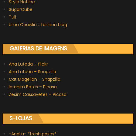
Style Hotline
SugarCube
Tuli
Uma Ceawlin :: fashion blog
GALERIAS DE IMAGENS
Ana Lutetia – flickr
Ana Lutetia – Snapzilla
Cat Magellan – Snapzilla
Ibrahim Bates – Picasa
Zesim Cassavetes – Picasa
S-LOJAS
-AnaLu- *fresh poses*