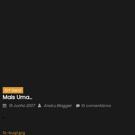
SL® Geral
Mais Uma…
Posted
Author
15 Junho 2007
AnaLu Blogger
10 comentários
on
SL-bug1.jpg