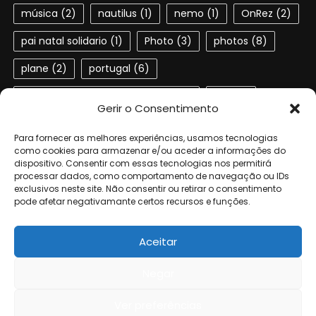
música
(2)
nautilus
(1)
nemo
(1)
OnRez
(2)
pai natal solidario
(1)
Photo
(3)
photos
(8)
plane
(2)
portugal
(6)
Portuguese speaking residents
(4)
red
(2)
Gerir o Consentimento
second life
(22)
SL
(4)
slactions
(3)
Para fornecer as melhores experiências, usamos tecnologias
solidariedade
(2)
steampunk
(1)
ted
(2)
como cookies para armazenar e/ou aceder a informações do
dispositivo. Consentir com essas tecnologias nos permitirá
processar dados, como comportamento de navegação ou IDs
terra dos sonhos
(4)
TSF
(3)
exclusivos neste site. Não consentir ou retirar o consentimento
pode afetar negativamante certos recursos e funções.
Universidade de Aveiro
(4)
verne
(1)
Aceitar
Negar
© 2006-2024 by the authors of Geta. All rights reserved.
|
Eggnews
by
Theme Egg
.
Ver preferências