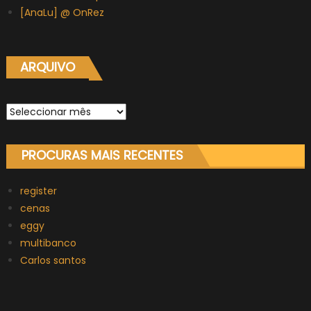
[AnaLu] @ OnRez
ARQUIVO
Arquivo
PROCURAS MAIS RECENTES
register
cenas
eggy
multibanco
Carlos santos