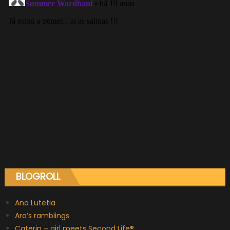
BLOGROLL
Ana Lutetia
Ara’s ramblings
Caterin – girl meets Second Life®