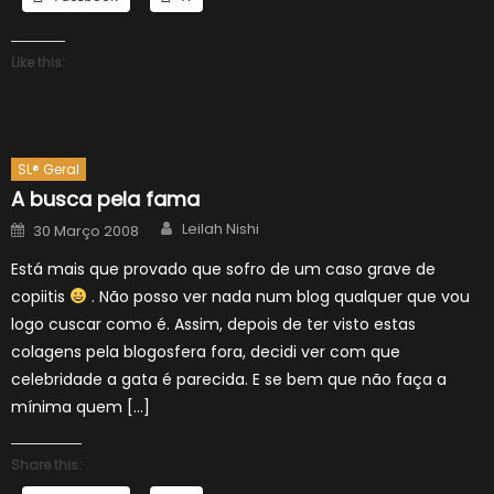
Like this:
SL® Geral
A busca pela fama
Author
Posted
Leilah Nishi
30 Março 2008
on
Está mais que provado que sofro de um caso grave de
copiitis
. Não posso ver nada num blog qualquer que vou
logo cuscar como é. Assim, depois de ter visto estas
colagens pela blogosfera fora, decidi ver com que
celebridade a gata é parecida. E se bem que não faça a
mínima quem […]
Share this: