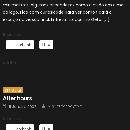
minimalistas, algumas brincadeiras como o avião em cima
do logo. Fico com curiosidade para ver como ficará o
espaço na versão final. Entretanto, aqui no Geta, […]
Share this:
Facebook
X
Like this:
SL® Geral
After hours
Author
Posted
Miguel Yesheyev™
11 Janeiro 2007
on
Share this:
Facebook
X