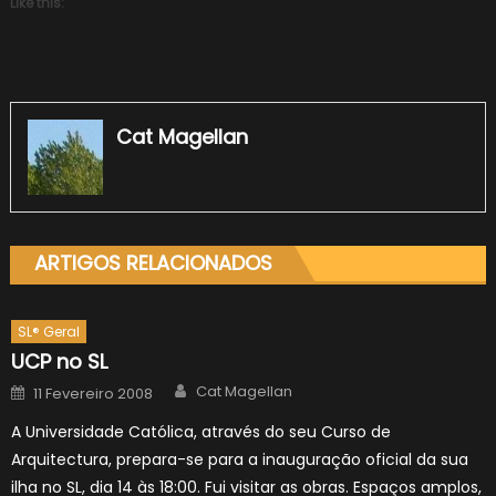
Like this:
Cat Magellan
ARTIGOS RELACIONADOS
SL® Geral
UCP no SL
Author
Posted
Cat Magellan
11 Fevereiro 2008
on
A Universidade Católica, através do seu Curso de
Arquitectura, prepara-se para a inauguração oficial da sua
ilha no SL, dia 14 às 18:00. Fui visitar as obras. Espaços amplos,