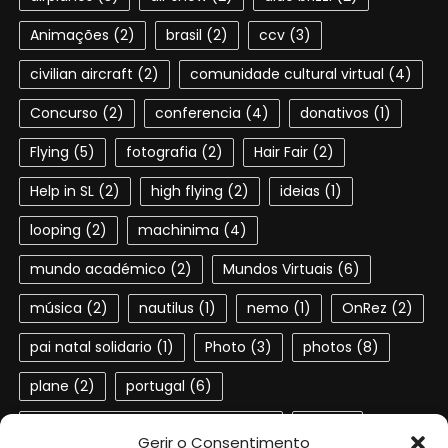
Animações
(2)
brasil
(2)
ccv
(3)
civilian aircraft
(2)
comunidade cultural virtual
(4)
Concurso
(2)
conferencia
(4)
donativos
(1)
Flying
(5)
fotografia
(2)
Hair Fair
(2)
Help in SL
(2)
high flying
(2)
ideias
(1)
looping
(2)
machinima
(4)
mundo académico
(2)
Mundos Virtuais
(6)
música
(2)
nautilus
(1)
nemo
(1)
OnRez
(2)
pai natal solidario
(1)
Photo
(3)
photos
(8)
plane
(2)
portugal
(6)
Portuguese speaking residents
(4)
red
(2)
Gerir o Consentimento