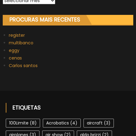
PROCURAS MAIS RECENTES
register
multibanco
eggy
cenas
Carlos santos
ETIQUETAS
100Limite
(8)
Acrobatics
(4)
aircraft
(3)
airplanes
(3)
air show
(2)
aldo brizzi
(2)