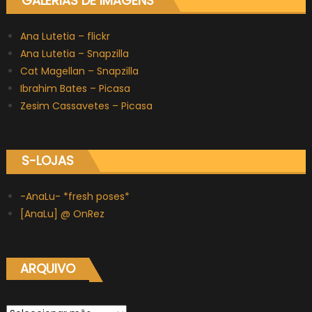
GALERIAS DE IMAGENS
Ana Lutetia – flickr
Ana Lutetia – Snapzilla
Cat Magellan – Snapzilla
Ibrahim Bates – Picasa
Zesim Cassavetes – Picasa
S-LOJAS
-AnaLu- *fresh poses*
[AnaLu] @ OnRez
ARQUIVO
Arquivo