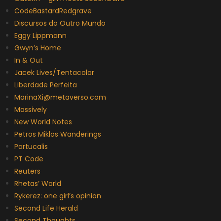
CodeBastardRedgrave
Discursos do Outro Mundo
Eggy Lippmann
Gwyn’s Home
In & Out
Jacek Lives/Tentacolor
Liberdade Perfeita
MarinaXi@metaverso.com
Massively
New World Notes
Petros Miklos Wanderings
Portucalis
PT Code
Reuters
Rhetas’ World
Rykerez: one girl’s opinion
Second Life Herald
Second Thoughts