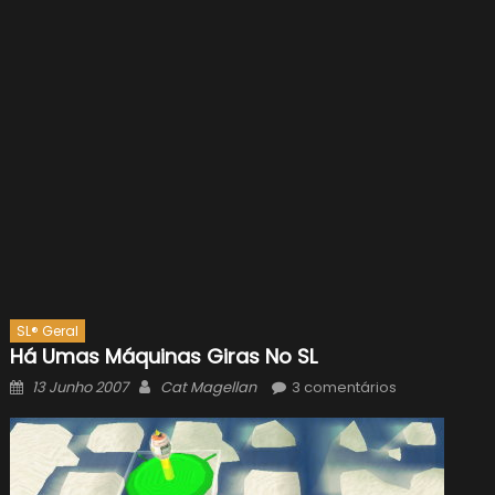
SL® Geral
Há Umas Máquinas Giras No SL
Posted
Author
13 Junho 2007
Cat Magellan
3 comentários
on