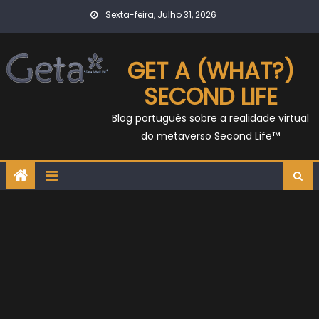
Skip
Sexta-feira, Julho 31, 2026
to
content
GET A (WHAT?)
SECOND LIFE
Blog português sobre a realidade virtual
do metaverso Second Life™