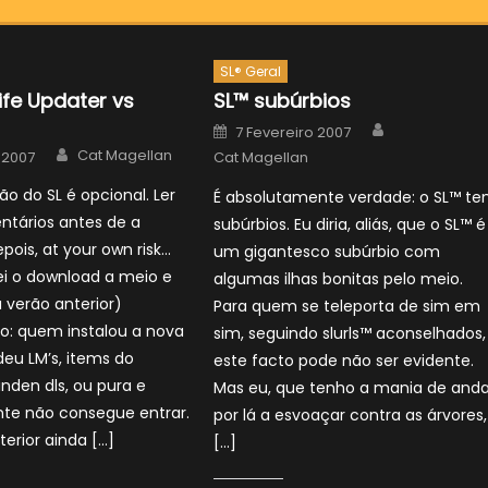
SL® Geral
ife Updater vs
SL™ subúrbios
Author
Posted
7 Fevereiro 2007
on
Author
Cat Magellan
 2007
Cat Magellan
ão do SL é opcional. Ler
É absolutamente verdade: o SL™ t
ntários antes de a
subúrbios. Eu diria, aliás, que o SL™ é
epois, at your own risk…
um gigantesco subúrbio com
ei o download a meio e
algumas ilhas bonitas pelo meio.
a verão anterior)
Para quem se teleporta de sim em
o: quem instalou a nova
sim, seguindo slurls™ aconselhados,
deu LM’s, items do
este facto pode não ser evidente.
linden dls, ou pura e
Mas eu, que tenho a mania de anda
te não consegue entrar.
por lá a esvoaçar contra as árvores,
terior ainda […]
[…]