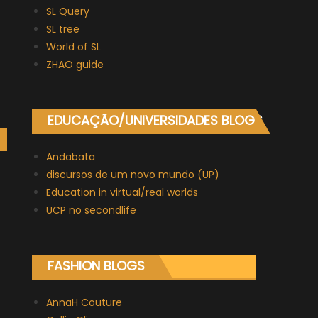
SL Query
SL tree
World of SL
ZHAO guide
EDUCAÇÃO/UNIVERSIDADES BLOGS
Andabata
discursos de um novo mundo (UP)
Education in virtual/real worlds
UCP no secondlife
FASHION BLOGS
AnnaH Couture