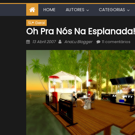
HOME
AUTORES
CATEGORIAS
SL® Geral
Oh Pra Nós Na Esplanada!
Posted
Author
13 Abril 2007
AnaLu Blogger
11 comentários
on