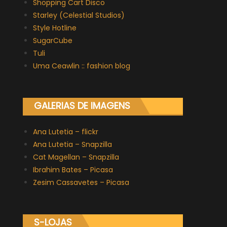
Shopping Cart Disco
Starley (Celestial Studios)
Style Hotline
SugarCube
Tuli
Uma Ceawlin :: fashion blog
GALERIAS DE IMAGENS
Ana Lutetia – flickr
Ana Lutetia – Snapzilla
Cat Magellan – Snapzilla
Ibrahim Bates – Picasa
Zesim Cassavetes – Picasa
S-LOJAS