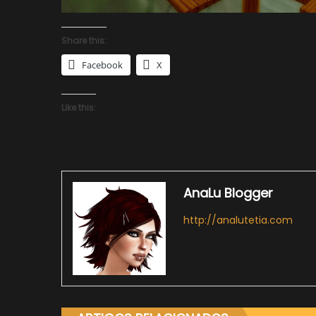
Share this:
Facebook
X
Like this:
AnaLu Blogger
http://analutetia.com