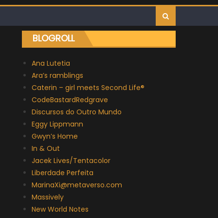
BLOGROLL
Ana Lutetia
Ara’s ramblings
Caterin – girl meets Second Life®
CodeBastardRedgrave
Discursos do Outro Mundo
Eggy Lippmann
Gwyn’s Home
In & Out
Jacek Lives/Tentacolor
Liberdade Perfeita
MarinaXi@metaverso.com
Massively
New World Notes