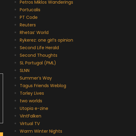
Petros Miklos Wanderings
Portucalis
PT Code
Reuters
Rhetas’ World
Rykerez: one girl’s opinion
Second Life Herald
Second Thoughts
SL Portugal (PML)
SLNN
Summer’s Way
Tagus Friends Weblog
Torley Lives
two worlds
Utopia e-zine
VintFalken
Virtual TV
Warm Winter Nights