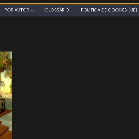
POR AUTOR
|GLOSSÁRIO|
POLÍTICA DE COOKIES (UE)