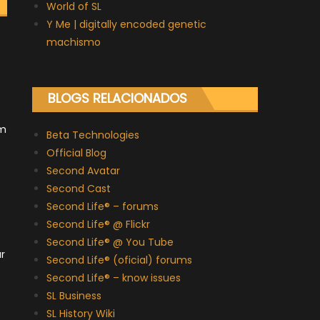
World of SL
Y Me | digitally encoded genetic
machismo
BLOGS RELACIONADOS
em
Beta Technologies
Official Blog
Second Avatar
Second Cast
Second Life® – forums
Second Life® @ Flickr
Second Life® @ You Tube
r
Second Life® (oficial) forums
Second Life® – know issues
SL Business
SL History Wiki