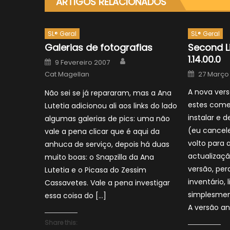
ARTIGOS RELACIONADOS
SL® Geral
SL® Geral
Galerias de fotografias
Second L
1.14.00.0
Author
Posted
9 Fevereiro 2007
on
Posted
Cat Magellan
27 Março
on
A nova vers
Não sei se já repararam, mas a Ana
estes come
Lutetia adicionou ali aos links do lado
instalar e d
algumas galerias de pics: uma não
(eu cancel
vale a pena clicar que é aqui da
volto para 
anhuca de serviço, depois há duas
actualizaçã
muito boas: o Snapzilla da Ana
versão, per
Lutetia e o Picasa do Zessim
inventário, 
Cassavetes. Vale a pena investigar
simplesmen
essa coisa do […]
A versão an
Share this: