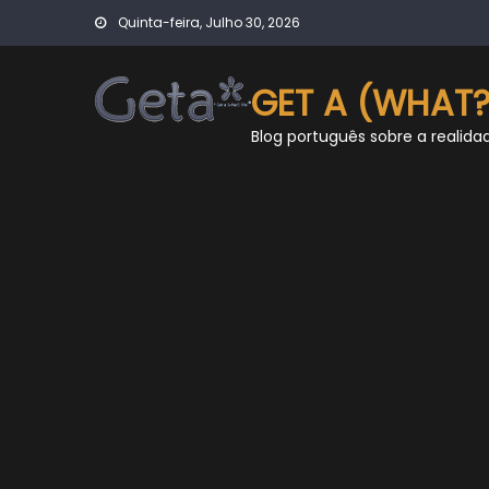
Skip
Quinta-feira, Julho 30, 2026
to
content
GET A (WHAT?
Blog português sobre a realida