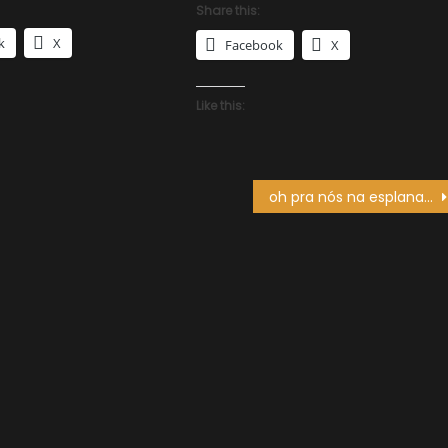
Share this:
k
X
Facebook
X
Like this:
oh pra nós na esplanada! (2)