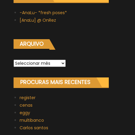
-AnaLu- *fresh poses*
[AnaLu] @ OnRez
ARQUIVO
Arquivo
PROCURAS MAIS RECENTES
register
cenas
eggy
multibanco
Carlos santos