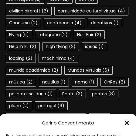
civilian aircraft
(2)
comunidade cultural virtual
(4)
Concurso
(2)
conferencia
(4)
donativos
(1)
Flying
(5)
fotografia
(2)
Hair Fair
(2)
Help in SL
(2)
high flying
(2)
ideias
(1)
looping
(2)
machinima
(4)
mundo académico
(2)
Mundos Virtuais
(6)
música
(2)
nautilus
(1)
nemo
(1)
OnRez
(2)
pai natal solidario
(1)
Photo
(3)
photos
(8)
plane
(2)
portugal
(6)
Portuguese speaking residents
(4)
red
(2)
Gerir o Consentimento
second life
(22)
SL
(4)
slactions
(3)
Para fornecer as melhores experiências, usamos tecnologias