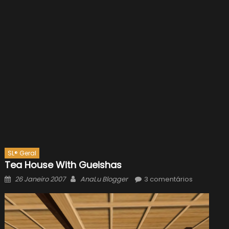
SL® Geral
Tea House With Gueishas
Posted
Author
26 Janeiro 2007
AnaLu Blogger
3 comentários
on