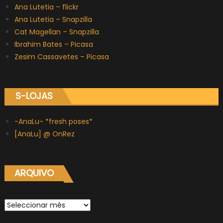
Ana Lutetia – flickr
Ana Lutetia – Snapzilla
Cat Magellan – Snapzilla
Ibrahim Bates – Picasa
Zesim Cassavetes – Picasa
S-LOJAS
-AnaLu- *fresh poses*
[AnaLu] @ OnRez
ARQUIVO
Arquivo