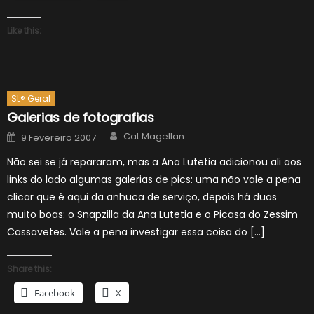
Like this:
SL® Geral
Galerias de fotografias
Author
Posted
Cat Magellan
9 Fevereiro 2007
on
Não sei se já repararam, mas a Ana Lutetia adicionou ali aos
links do lado algumas galerias de pics: uma não vale a pena
clicar que é aqui da anhuca de serviço, depois há duas
muito boas: o Snapzilla da Ana Lutetia e o Picasa do Zessim
Cassavetes. Vale a pena investigar essa coisa do […]
Share this:
Facebook
X