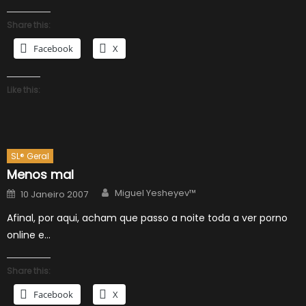
Share this:
Facebook
X
Like this:
SL® Geral
Menos mal
Author
Posted
Miguel Yesheyev™
10 Janeiro 2007
on
Afinal, por aqui, acham que passo a noite toda a ver porno
online e…
Share this:
Facebook
X