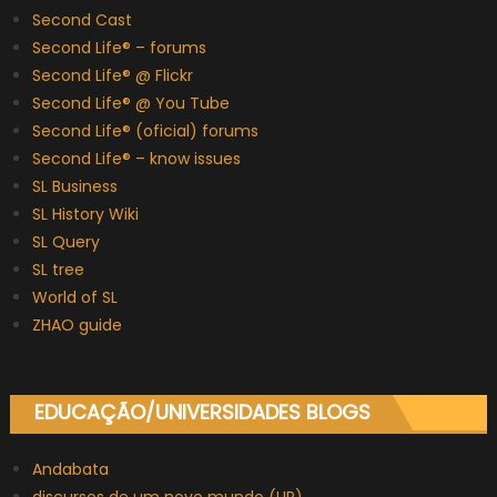
Second Cast
Second Life® – forums
Second Life® @ Flickr
Second Life® @ You Tube
Second Life® (oficial) forums
Second Life® – know issues
SL Business
SL History Wiki
SL Query
SL tree
World of SL
ZHAO guide
EDUCAÇÃO/UNIVERSIDADES BLOGS
Andabata
discursos de um novo mundo (UP)