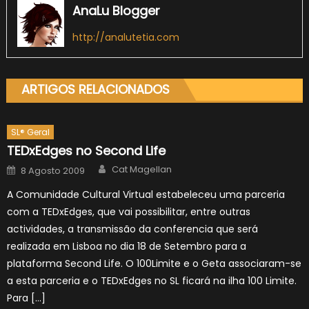
AnaLu Blogger
http://analutetia.com
ARTIGOS RELACIONADOS
SL® Geral
TEDxEdges no Second Life
Author
Posted
Cat Magellan
8 Agosto 2009
on
A Comunidade Cultural Virtual estabeleceu uma parceria
com a TEDxEdges, que vai possibilitar, entre outras
actividades, a transmissão da conferencia que será
realizada em Lisboa no dia 18 de Setembro para a
plataforma Second Life. O 100Limite e o Geta associaram-se
a esta parceria e o TEDxEdges no SL ficará na ilha 100 Limite.
Para […]