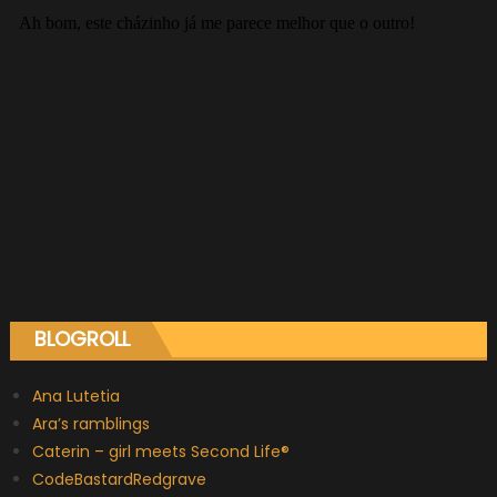
BLOGROLL
Ana Lutetia
Ara’s ramblings
Caterin – girl meets Second Life®
CodeBastardRedgrave