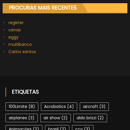
PROCURAS MAIS RECENTES
register
cenas
eggy
multibanco
Carlos santos
ETIQUETAS
100Limite
(8)
Acrobatics
(4)
aircraft
(3)
airplanes
(3)
air show
(2)
aldo brizzi
(2)
Animações
(2)
brasil
(2)
ccv
(3)