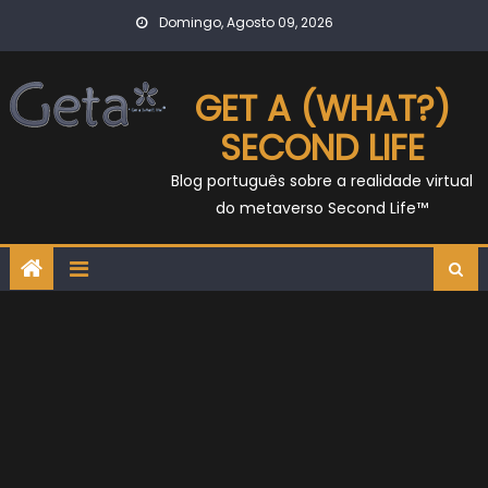
Skip
Domingo, Agosto 09, 2026
to
content
GET A (WHAT?)
SECOND LIFE
Blog português sobre a realidade virtual
do metaverso Second Life™