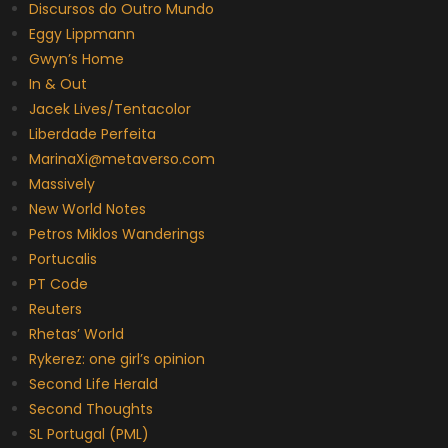
Discursos do Outro Mundo
Eggy Lippmann
Gwyn’s Home
In & Out
Jacek Lives/Tentacolor
Liberdade Perfeita
MarinaXi@metaverso.com
Massively
New World Notes
Petros Miklos Wanderings
Portucalis
PT Code
Reuters
Rhetas’ World
Rykerez: one girl’s opinion
Second Life Herald
Second Thoughts
SL Portugal (PML)