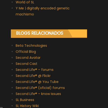
World of SL
Y Me | digitally encoded genetic
machismo
BLOGS RELACIONADOS
Beta Technologies
Official Blog
Second Avatar
Second Cast
Second Life® – forums
Second Life® @ Flickr
Second Life® @ You Tube
Second Life® (oficial) forums
Second Life® – know issues
SL Business
SL History Wiki