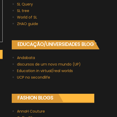
SL Query
SL tree
World of SL
ZHAO guide
EDUCAÇÃO/UNIVERSIDADES BLOGS
Andabata
discursos de um novo mundo (UP)
Education in virtual/real worlds
UCP no secondlife
FASHION BLOGS
AnnaH Couture