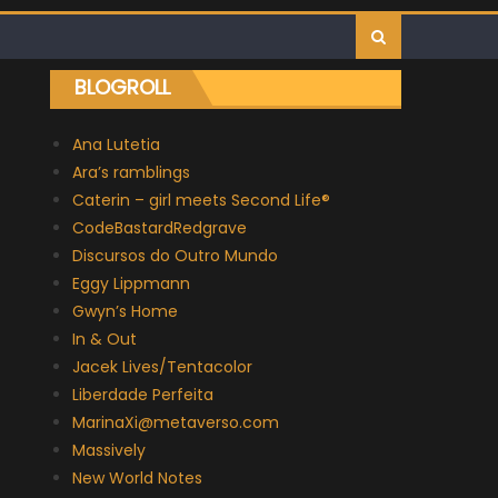
BLOGROLL
Ana Lutetia
Ara’s ramblings
Caterin – girl meets Second Life®
CodeBastardRedgrave
Discursos do Outro Mundo
Eggy Lippmann
Gwyn’s Home
In & Out
Jacek Lives/Tentacolor
Liberdade Perfeita
MarinaXi@metaverso.com
Massively
New World Notes