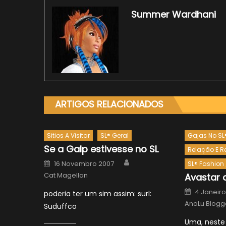
Summer Wardhani
ARTIGOS RELACIONADOS
Sitios A Visitar
SL® Geral
Gajas No SL
Se a Galp estivesse no SL
Relação E R
Author
Posted
16 Novembro 2007
SL® Fashion
on
Cat Magellan
Avastar 
Posted
4 Janeir
poderia ter um sim assim: surl:
on
AnaLu Blogg
Suduffco
Uma, neste