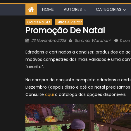
HOME
AUTORES
CATEGORIAS
Gajas No SL®
Sitios A Visitar
Promoção De Natal
Posted
Author
23 Novembro 2008
Summer Wardhani
3 com
on
Edredons e cortinados a condizer, produzidos de a
motivos campestres dos mais variados e uma camp
favorita”.
Na compra do conjunto completo edredons e cortin
Dezembro (depois disso e até ao Natal precisamos
Consulte
aqui
o catálogo das opções disponíveis.