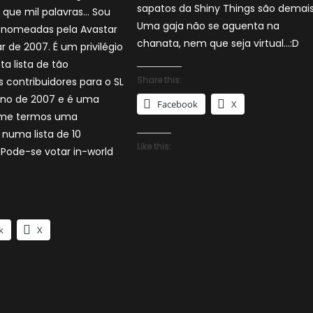
sapatos da Shiny Things são demais
 que mil palavras… Sou
Uma gaja não se aguenta na
 nomeadas pela Avastar
chanata, nem que seja virtual…:D
r de 2007. É um privilégio
ta lista de tão
Share this:
 contribuidores para o SL
ano de 2007 e é uma
Facebook
X
rme termos uma
numa lista de 10
Like this:
Pode-se votar in-world
k
X