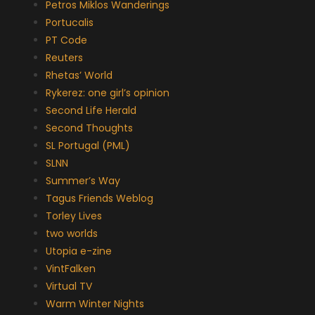
Petros Miklos Wanderings
Portucalis
PT Code
Reuters
Rhetas’ World
Rykerez: one girl’s opinion
Second Life Herald
Second Thoughts
SL Portugal (PML)
SLNN
Summer’s Way
Tagus Friends Weblog
Torley Lives
two worlds
Utopia e-zine
VintFalken
Virtual TV
Warm Winter Nights