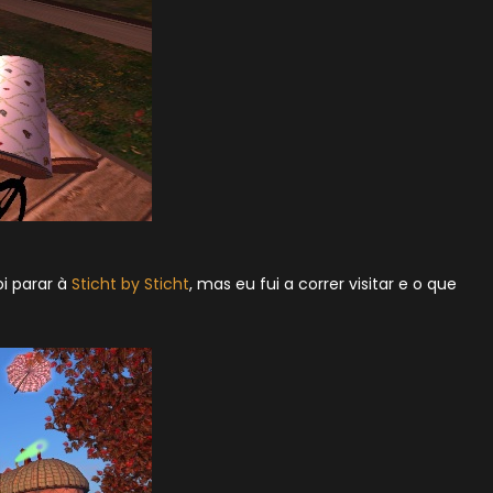
i parar à
Sticht by Sticht
, mas eu fui a correr visitar e o que