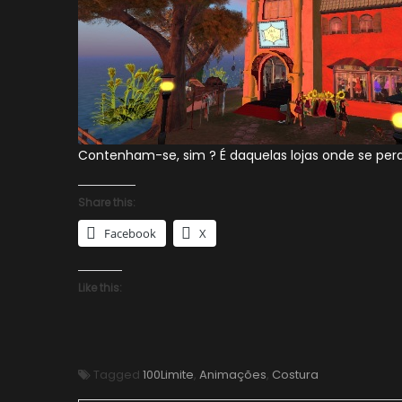
Contenham-se, sim ? É daquelas lojas onde se pe
Share this:
Facebook
X
Like this:
Tagged
100Limite
,
Animações
,
Costura