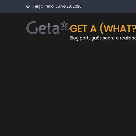
Skip
Terça-feira, Julho 28, 2026
to
content
GET A (WHAT?
Blog português sobre a realida