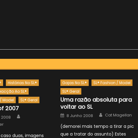
®
Histórias No SL®
Gajas No SL®
SL® Fashion / Model
eacção Ao SL®
SL® Geral
Uma razão absoluta para
 / Model
SL® Geral
voltar ao SL
of 2007
Author
Posted
Author
Cat Magellan
8 Junho 2008
o 2008
on
er
(demorei mais tempo a tirar a pic
que a tratar do assunto) Estes
 caso duas, imagens