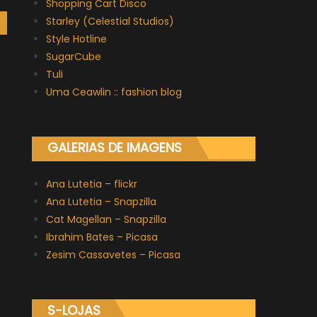
Shopping Cart Disco
Starley (Celestial Studios)
Style Hotline
SugarCube
Tuli
Uma Ceawlin :: fashion blog
GALERIAS DE IMAGENS
Ana Lutetia – flickr
Ana Lutetia – Snapzilla
Cat Magellan – Snapzilla
Ibrahim Bates – Picasa
Zesim Cassavetes – Picasa
S-LOJAS