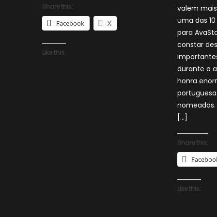
Share this:
valem mais
uma das 10
Facebook
X
para AvaSta
constar des
Like this:
importantes
durante o 
honra eno
portuguesa 
nomeados. 
[…]
Share this:
Faceboo
Like this: