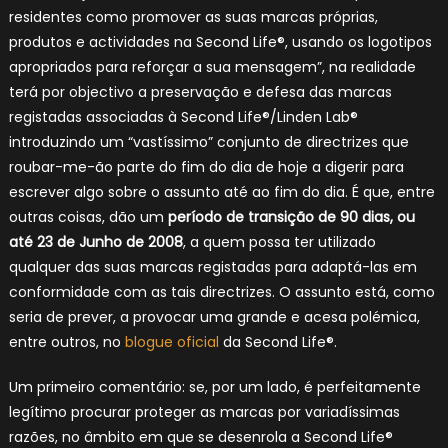
residentes como promover as suas marcas próprias,
produtos e actividades na Second Life®, usando os logotipos
apropriados para reforçar a sua mensagem”, na realidade
terá por objectivo a preservação e defesa das marcas
registadas associadas à Second Life®/Linden Lab®
introduzindo um “vastíssimo” conjunto de directrizes que
roubar-me-ão parte do fim do dia de hoje a digerir para
escrever algo sobre o assunto até ao fim do dia. É que, entre
outras coisas, dão um
período de transição de 90 dias, ou
até 23 de Junho de 2008
, a quem possa ter utilizado
qualquer das suas marcas registadas para adaptá-las em
conformidade com as tais directrizes. O assunto está, como
seria de prever, a provocar uma grande e acesa polémica,
entre outros, no
blogue oficial
da Second Life®.
Um primeiro comentário: se, por um lado, é perfeitamente
legítimo procurar proteger as marcas por variadíssimas
razões, no âmbito em que se desenrola a Second Life®