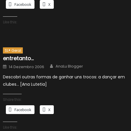
Facebook
X
Like this:
SL® Geral
entretanto…
Author
Posted
AnaLu Blogger
14 Dezembro 2006
on
Descobri outras formas de ganhar uns trocos: a dançar em
clubes… [Ana Lutetia]
Share this:
Facebook
X
Like this: