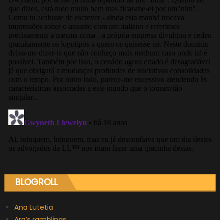
BLOGROLL
Ana Lutetia
Ara’s ramblings