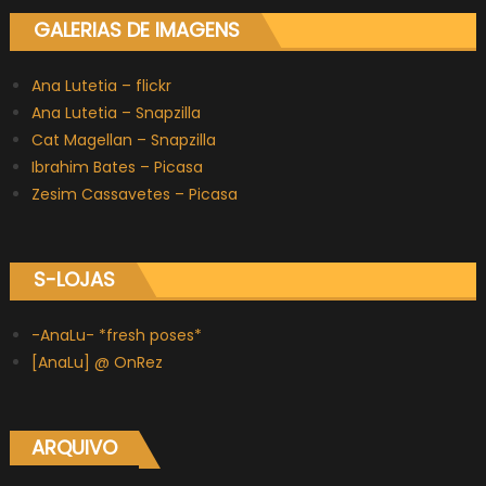
GALERIAS DE IMAGENS
Ana Lutetia – flickr
Ana Lutetia – Snapzilla
Cat Magellan – Snapzilla
Ibrahim Bates – Picasa
Zesim Cassavetes – Picasa
S-LOJAS
-AnaLu- *fresh poses*
[AnaLu] @ OnRez
ARQUIVO