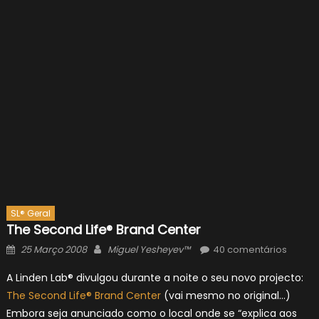
SL® Geral
The Second Life® Brand Center
Posted
Author
25 Março 2008
Miguel Yesheyev™
40 comentários
on
A Linden Lab® divulgou durante a noite o seu novo projecto:
The Second Life® Brand Center
(vai mesmo no original…)
Embora seja anunciado como o local onde se “explica aos