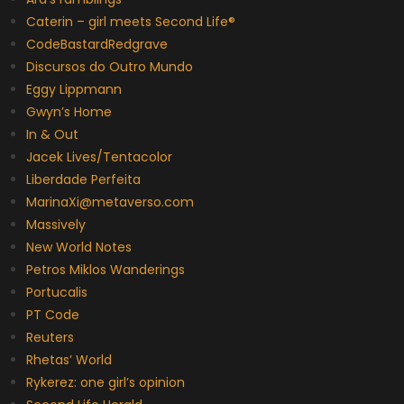
Caterin – girl meets Second Life®
CodeBastardRedgrave
Discursos do Outro Mundo
Eggy Lippmann
Gwyn’s Home
In & Out
Jacek Lives/Tentacolor
Liberdade Perfeita
MarinaXi@metaverso.com
Massively
New World Notes
Petros Miklos Wanderings
Portucalis
PT Code
Reuters
Rhetas’ World
Rykerez: one girl’s opinion