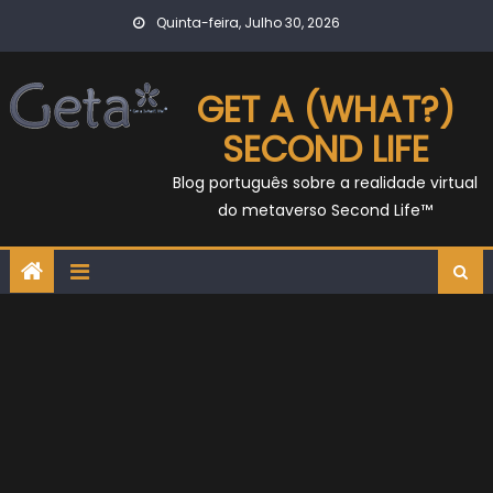
Skip
Quinta-feira, Julho 30, 2026
to
content
GET A (WHAT?)
SECOND LIFE
Blog português sobre a realidade virtual
do metaverso Second Life™