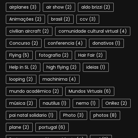
airplanes
(3)
air show
(2)
aldo brizzi
(2)
Animações
(2)
brasil
(2)
ccv
(3)
civilian aircraft
(2)
comunidade cultural virtual
(4)
Concurso
(2)
conferencia
(4)
donativos
(1)
Flying
(5)
fotografia
(2)
Hair Fair
(2)
Help in SL
(2)
high flying
(2)
ideias
(1)
looping
(2)
machinima
(4)
mundo académico
(2)
Mundos Virtuais
(6)
música
(2)
nautilus
(1)
nemo
(1)
OnRez
(2)
pai natal solidario
(1)
Photo
(3)
photos
(8)
plane
(2)
portugal
(6)