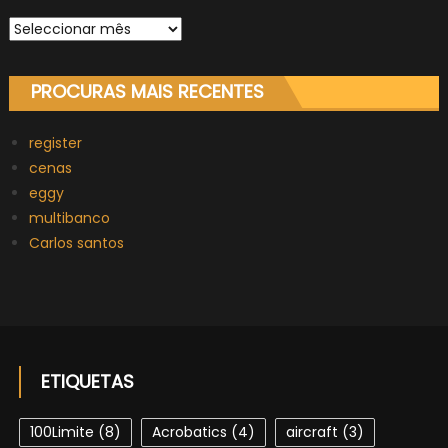
Arquivo
PROCURAS MAIS RECENTES
register
cenas
eggy
multibanco
Carlos santos
ETIQUETAS
100Limite
(8)
Acrobatics
(4)
aircraft
(3)