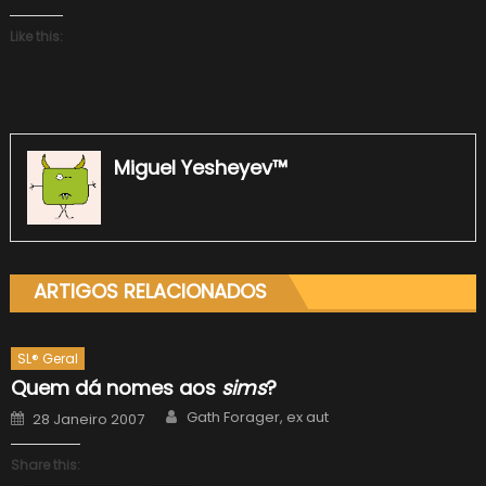
Like this:
Miguel Yesheyev™
ARTIGOS RELACIONADOS
SL® Geral
Quem dá nomes aos
sims
?
Author
Posted
Gath Forager, ex aut
28 Janeiro 2007
on
Share this: