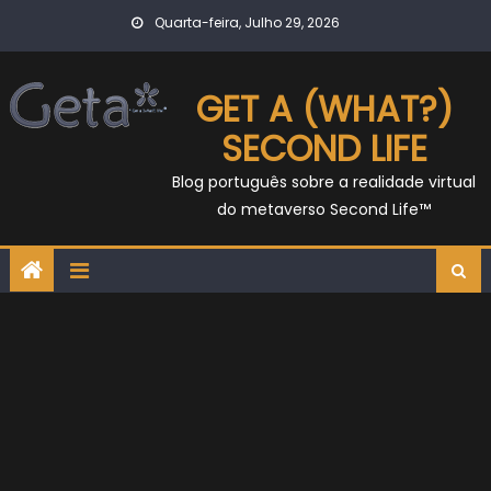
Skip
Quarta-feira, Julho 29, 2026
to
content
GET A (WHAT?)
SECOND LIFE
Blog português sobre a realidade virtual
do metaverso Second Life™