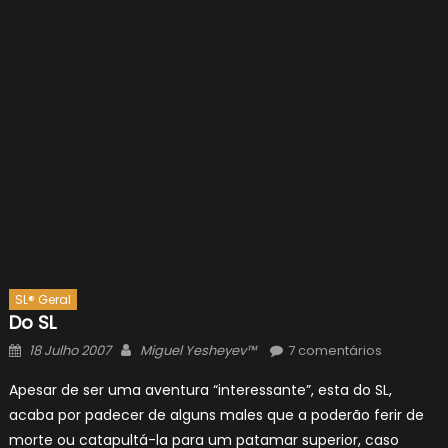
SL® Geral
Do SL
Posted
Author
18 Julho 2007
Miguel Yesheyev™
7 comentários
on
Apesar de ser uma aventura “interessante”, esta do SL,
acaba por padecer de alguns males que a poderão ferir de
morte ou catapultá-la para um patamar superior, caso