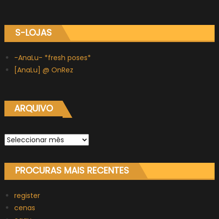
S-LOJAS
-AnaLu- *fresh poses*
[AnaLu] @ OnRez
ARQUIVO
Arquivo
PROCURAS MAIS RECENTES
register
cenas