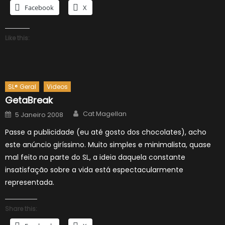
Facebook
X
Like this:
SL® Geral
Videos
GetaBreak
Author
Posted
Cat Magellan
5 Janeiro 2008
on
Passe a publicidade (eu até gosto dos chocolates), acho
este anúncio giríssimo. Muito simples e minimalista, quase
mal feito na parte do SL, a ideia daquela constante
insatisfação sobre a vida está espectacularmente
representada.
Share this: