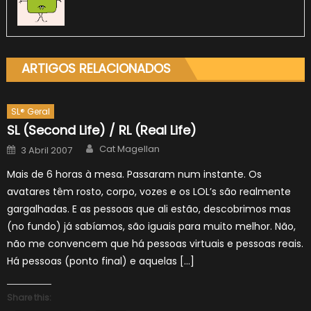
ARTIGOS RELACIONADOS
SL® Geral
SL (Second Life) / RL (Real Life)
Author
Posted
Cat Magellan
3 Abril 2007
on
Mais de 6 horas à mesa. Passaram num instante. Os
avatares têm rosto, corpo, vozes e os LOL’s são realmente
gargalhadas. E as pessoas que ali estão, descobrimos mas
(no fundo) já sabíamos, são iguais para muito melhor. Não,
não me convencem que há pessoas virtuais e pessoas reais.
Há pessoas (ponto final) e aquelas […]
Share this: