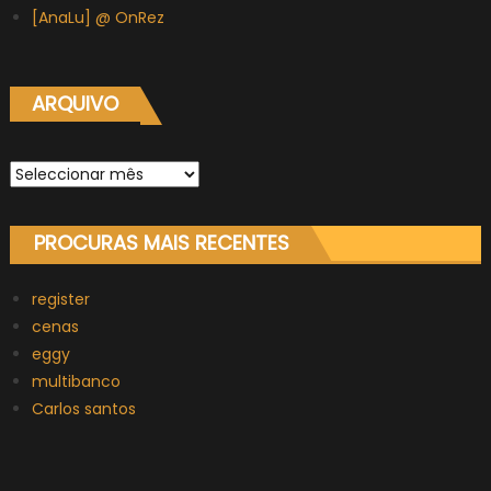
[AnaLu] @ OnRez
ARQUIVO
Arquivo
PROCURAS MAIS RECENTES
register
cenas
eggy
multibanco
Carlos santos