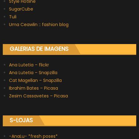
Style Hotline
SugarCube
Tuli
Uma Ceawlin :: fashion blog
GALERIAS DE IMAGENS
Ana Lutetia – flickr
Ana Lutetia – Snapzilla
Cat Magellan – Snapzilla
Ibrahim Bates – Picasa
Zesim Cassavetes – Picasa
S-LOJAS
-AnaLu- *fresh poses*