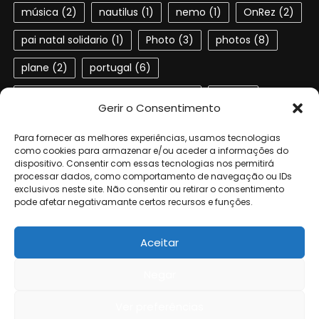
música
(2)
nautilus
(1)
nemo
(1)
OnRez
(2)
pai natal solidario
(1)
Photo
(3)
photos
(8)
plane
(2)
portugal
(6)
Portuguese speaking residents
(4)
red
(2)
Gerir o Consentimento
second life
(22)
SL
(4)
slactions
(3)
Para fornecer as melhores experiências, usamos tecnologias
solidariedade
(2)
steampunk
(1)
ted
(2)
como cookies para armazenar e/ou aceder a informações do
dispositivo. Consentir com essas tecnologias nos permitirá
processar dados, como comportamento de navegação ou IDs
terra dos sonhos
(4)
TSF
(3)
exclusivos neste site. Não consentir ou retirar o consentimento
pode afetar negativamante certos recursos e funções.
Universidade de Aveiro
(4)
verne
(1)
Aceitar
Negar
© 2006-2024 by the authors of Geta. All rights reserved.
|
Eggnews
by
Theme Egg
.
Ver preferências