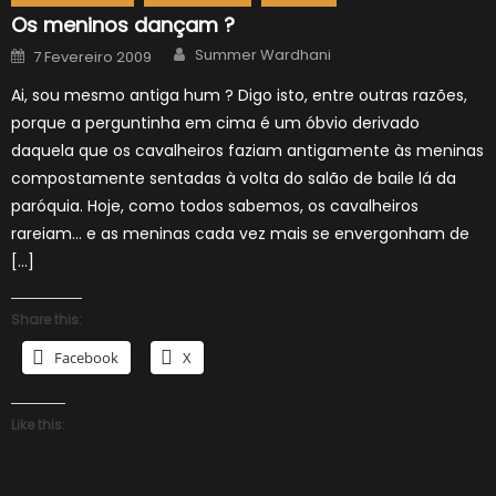
Os meninos dançam ?
Author
Posted
Summer Wardhani
7 Fevereiro 2009
on
Ai, sou mesmo antiga hum ? Digo isto, entre outras razões,
porque a perguntinha em cima é um óbvio derivado
daquela que os cavalheiros faziam antigamente às meninas
compostamente sentadas à volta do salão de baile lá da
paróquia. Hoje, como todos sabemos, os cavalheiros
rareiam… e as meninas cada vez mais se envergonham de
[…]
Share this:
Facebook
X
Like this: