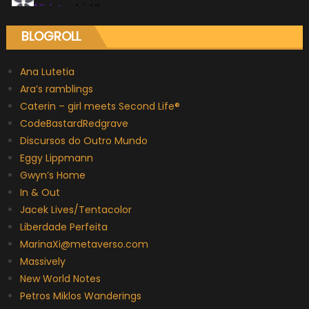
BLOGROLL
Ana Lutetia
Ara’s ramblings
Caterin – girl meets Second Life®
CodeBastardRedgrave
Discursos do Outro Mundo
Eggy Lippmann
Gwyn’s Home
In & Out
Jacek Lives/Tentacolor
Liberdade Perfeita
MarinaXi@metaverso.com
Massively
New World Notes
Petros Miklos Wanderings