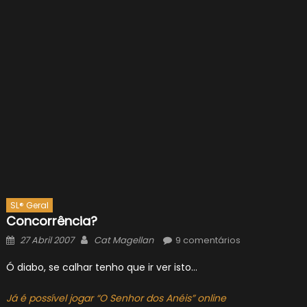
SL® Geral
Concorrência?
Posted
Author
27 Abril 2007
Cat Magellan
9 comentários
on
Ó diabo, se calhar tenho que ir ver isto…
Já é possível jogar “O Senhor dos Anéis” online