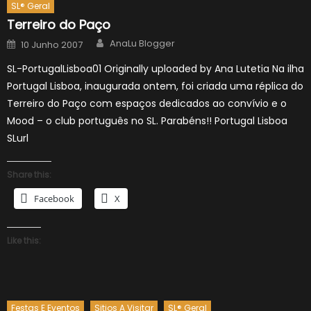
SL® Geral
Terreiro do Paço
Author
Posted
AnaLu Blogger
10 Junho 2007
on
SL-PortugalLisboa01 Originally uploaded by Ana Lutetia Na ilha
Portugal Lisboa, inaugurada ontem, foi criada uma réplica do
Terreiro do Paço com espaços dedicados ao convívio e o
Mood – o club português no SL. Parabéns!! Portugal Lisboa
SLurl
Share this:
Facebook
X
Like this:
Festas E Eventos
Sitios A Visitar
SL® Geral