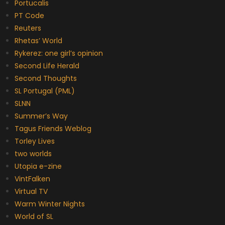
Portucalis
PT Code
Reuters
Rhetas’ World
Rykerez: one girl’s opinion
Second Life Herald
Second Thoughts
SL Portugal (PML)
SLNN
Summer’s Way
Tagus Friends Weblog
Torley Lives
two worlds
Utopia e-zine
VintFalken
Virtual TV
Warm Winter Nights
World of SL