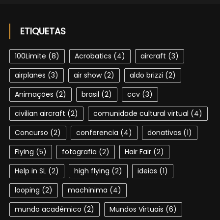
ETIQUETAS
100Limite
(8)
Acrobatics
(4)
aircraft
(3)
airplanes
(3)
air show
(2)
aldo brizzi
(2)
Animações
(2)
brasil
(2)
ccv
(3)
civilian aircraft
(2)
comunidade cultural virtual
(4)
Concurso
(2)
conferencia
(4)
donativos
(1)
Flying
(5)
fotografia
(2)
Hair Fair
(2)
Help in SL
(2)
high flying
(2)
ideias
(1)
looping
(2)
machinima
(4)
mundo académico
(2)
Mundos Virtuais
(6)