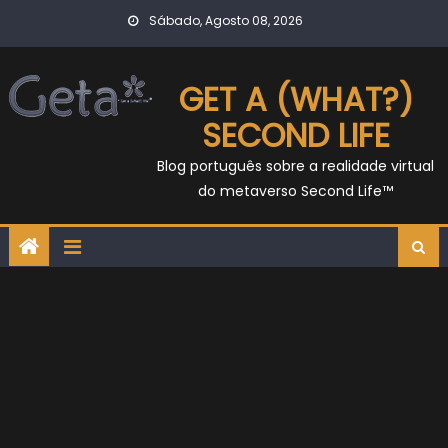
Skip
Sábado, Agosto 08, 2026
to
content
GET A (WHAT?)
SECOND LIFE
Blog português sobre a realidade virtual
do metaverso Second Life™