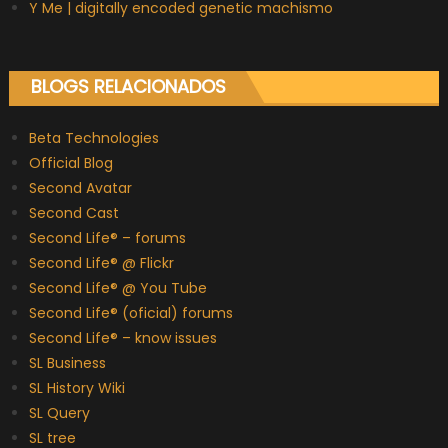
Y Me | digitally encoded genetic machismo
BLOGS RELACIONADOS
Beta Technologies
Official Blog
Second Avatar
Second Cast
Second Life® – forums
Second Life® @ Flickr
Second Life® @ You Tube
Second Life® (oficial) forums
Second Life® – know issues
SL Business
SL History Wiki
SL Query
SL tree