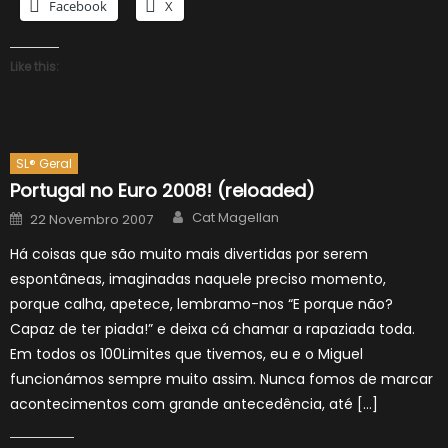
Facebook
X
Like this:
SL® Geral
Portugal no Euro 2008! (reloaded)
Author
Posted
Cat Magellan
22 Novembro 2007
on
Há coisas que são muito mais divertidas por serem
espontâneas, imaginadas naquele preciso momento,
porque calha, apetece, lembramo-nos “E porque não?
Capaz de ter piada!” e deixa cá chamar a rapaziada toda.
Em todos os 100Limites que tivemos, eu e o Miguel
funcionámos sempre muito assim. Nunca fomos de marcar
acontecimentos com grande antecedência, até […]