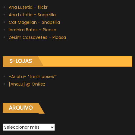
Ana Lutetia – flickr
Ana Lutetia – Snapzilla
Cat Magellan – Snapzilla
Ibrahim Bates – Picasa
Zesim Cassavetes – Picasa
S-LOJAS
-AnaLu- *fresh poses*
[AnaLu] @ OnRez
ARQUIVO
Arquivo