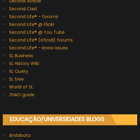
Second Avatar
Second Cast
Second Life® – forums
Second Life® @ Flickr
Second Life® @ You Tube
Second Life® (oficial) forums
Second Life® – know issues
SL Business
SL History Wiki
SL Query
SL tree
World of SL
ZHAO guide
EDUCAÇÃO/UNIVERSIDADES BLOGS
Andabata