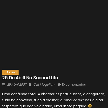
SL® Geral
25 De Abril No Second Life
Posted
Author
25 Abril 2007
Cat Magellan
10 comentários
on
Uma confusão total. A chamar os portugueses, a chegarem,
tudo na conversa, tudo a crashar, a
rebakar texturas
, a dizer
“esperem que não vejo nada”, uma risota pegada.