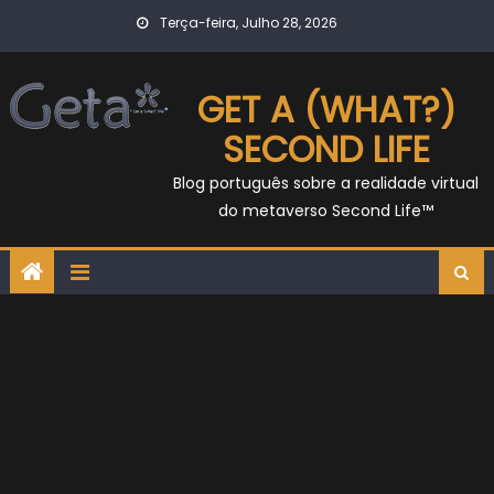
Skip
Terça-feira, Julho 28, 2026
to
content
GET A (WHAT?)
SECOND LIFE
Blog português sobre a realidade virtual
do metaverso Second Life™