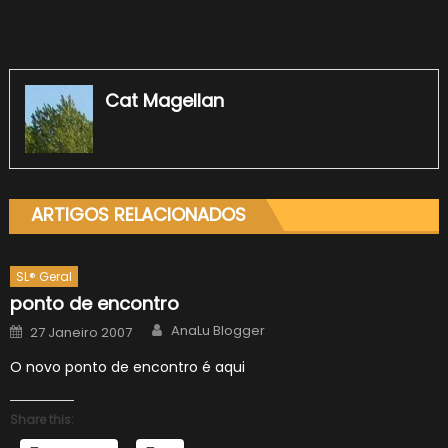
Cat Magellan
ARTIGOS RELACIONADOS
SL® Geral
ponto de encontro
Author
Posted
AnaLu Blogger
27 Janeiro 2007
on
O novo ponto de encontro é aqui
Share this: