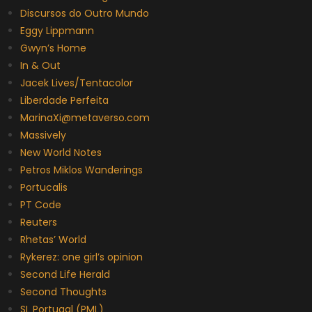
Discursos do Outro Mundo
Eggy Lippmann
Gwyn’s Home
In & Out
Jacek Lives/Tentacolor
Liberdade Perfeita
MarinaXi@metaverso.com
Massively
New World Notes
Petros Miklos Wanderings
Portucalis
PT Code
Reuters
Rhetas’ World
Rykerez: one girl’s opinion
Second Life Herald
Second Thoughts
SL Portugal (PML)