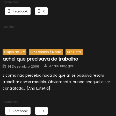
Share this:
Facebook
X
Like this:
Gajas No SL®
SL® Fashion / Model
SL® Geral
achei que precisava de trabalho
Author
Posted
AnaLu Blogger
14 Dezembro 2006
on
E como não percebia nada do que ali se passava resolvi
trabalhar como modelo. Obviamente, nunca cheguei a ser
contratada… [Ana Lutetia]
Share this:
Facebook
X