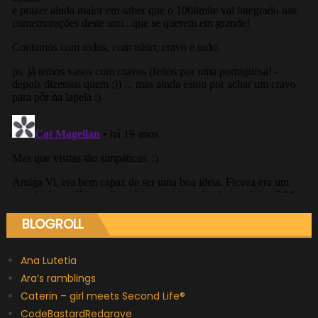
BLOGROLL
Ana Lutetia
Ara’s ramblings
Caterin – girl meets Second Life®
CodeBastardRedgrave