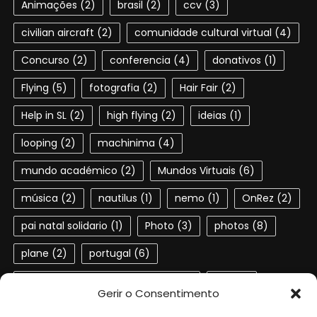
Animações
(2)
brasil
(2)
ccv
(3)
civilian aircraft
(2)
comunidade cultural virtual
(4)
Concurso
(2)
conferencia
(4)
donativos
(1)
Flying
(5)
fotografia
(2)
Hair Fair
(2)
Help in SL
(2)
high flying
(2)
ideias
(1)
looping
(2)
machinima
(4)
mundo académico
(2)
Mundos Virtuais
(6)
música
(2)
nautilus
(1)
nemo
(1)
OnRez
(2)
pai natal solidario
(1)
Photo
(3)
photos
(8)
plane
(2)
portugal
(6)
Portuguese speaking residents
(4)
red
(2)
Gerir o Consentimento
second life
(22)
SL
(4)
slactions
(3)