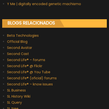
Y Me | digitally encoded genetic machismo
BLOGS RELACIONADOS
Beta Technologies
Official Blog
Second Avatar
Second Cast
Second Life® – forums
Second Life® @ Flickr
Second Life® @ You Tube
Second Life® (oficial) forums
Second Life® – know issues
SL Business
SL History Wiki
SL Query
SL tree