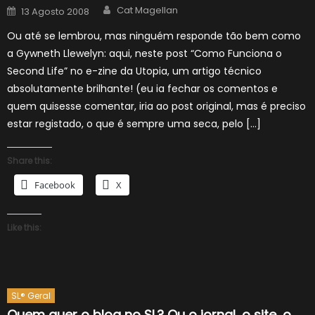
Author
Posted
Cat Magellan
13 Agosto 2008
on
Ou até se lembrou, mas ninguém responde tão bem como
a Gywneth Llewelyn: aqui, neste post “Como Funciona o
Second Life” no e-zine da Utopia, um artigo técnico
absolutamente brilhante! (eu ia fechar os comentos e
quem quisesse comentar, iria ao post original, mas é preciso
estar registado, o que é sempre uma seca, pelo […]
Share this:
Facebook
X
Like this:
SL® Geral
Quem quer o blog no SL? Ou o jornal, o site, o