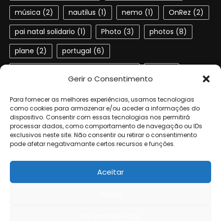
música
(2)
nautilus
(1)
nemo
(1)
OnRez
(2)
pai natal solidario
(1)
Photo
(3)
photos
(8)
plane
(2)
portugal
(6)
Portuguese speaking residents
(4)
red
(2)
Gerir o Consentimento
second life
(22)
SL
(4)
slactions
(3)
Para fornecer as melhores experiências, usamos tecnologias
solidariedade
(2)
steampunk
(1)
ted
(2)
como cookies para armazenar e/ou aceder a informações do
dispositivo. Consentir com essas tecnologias nos permitirá
processar dados, como comportamento de navegação ou IDs
terra dos sonhos
(4)
TSF
(3)
exclusivos neste site. Não consentir ou retirar o consentimento
pode afetar negativamante certos recursos e funções.
Universidade de Aveiro
(4)
verne
(1)
Aceitar
Negar
© 2006-2024 by the authors of Geta. All rights reserved.
|
Eggnews
by
Theme Egg
.
Ver preferências