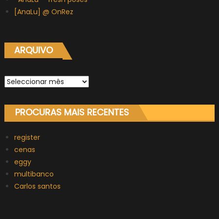
[AnaLu] @ OnRez
ARQUIVO
Arquivo
PROCURAS MAIS RECENTES
register
cenas
eggy
multibanco
Carlos santos