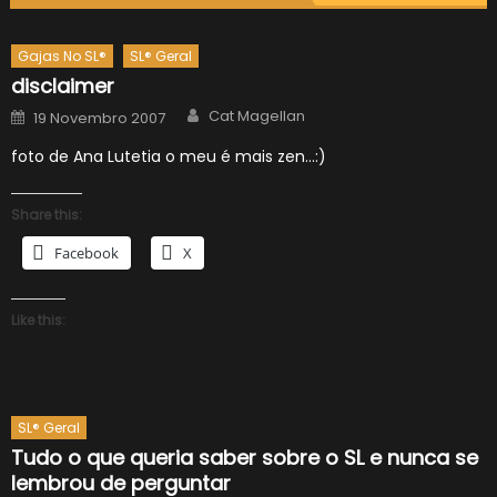
Gajas No SL®
SL® Geral
disclaimer
Author
Posted
Cat Magellan
19 Novembro 2007
on
foto de Ana Lutetia o meu é mais zen…:)
Share this:
Facebook
X
Like this:
SL® Geral
Tudo o que queria saber sobre o SL e nunca se
lembrou de perguntar