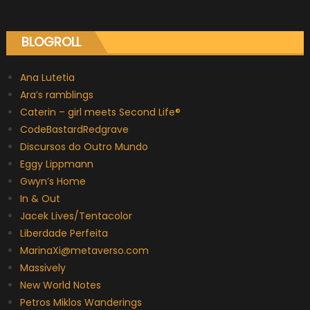
BLOGROLL
Ana Lutetia
Ara’s ramblings
Caterin – girl meets Second Life®
CodeBastardRedgrave
Discursos do Outro Mundo
Eggy Lippmann
Gwyn’s Home
In & Out
Jacek Lives/Tentacolor
Liberdade Perfeita
MarinaXi@metaverso.com
Massively
New World Notes
Petros Miklos Wanderings