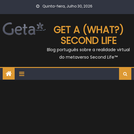
Skip
Quinta-feira, Julho 30, 2026
to
content
GET A (WHAT?)
SECOND LIFE
Blog português sobre a realidade virtual
do metaverso Second Life™