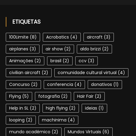
ETIQUETAS
100Limite
(8)
Acrobatics
(4)
aircraft
(3)
airplanes
(3)
air show
(2)
aldo brizzi
(2)
Animações
(2)
brasil
(2)
ccv
(3)
civilian aircraft
(2)
comunidade cultural virtual
(4)
Concurso
(2)
conferencia
(4)
donativos
(1)
Flying
(5)
fotografia
(2)
Hair Fair
(2)
Help in SL
(2)
high flying
(2)
ideias
(1)
looping
(2)
machinima
(4)
mundo académico
(2)
Mundos Virtuais
(6)