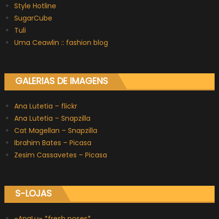
Style Hotline
SugarCube
Tuli
Uma Ceawlin :: fashion blog
GALERIAS DE IMAGENS
Ana Lutetia – flickr
Ana Lutetia – Snapzilla
Cat Magellan – Snapzilla
Ibrahim Bates – Picasa
Zesim Cassavetes – Picasa
S-LOJAS
-AnaLu- *fresh poses*