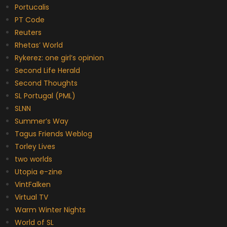
Portucalis
PT Code
Reuters
Rhetas’ World
Rykerez: one girl’s opinion
Second Life Herald
Second Thoughts
SL Portugal (PML)
SLNN
Summer’s Way
Tagus Friends Weblog
Torley Lives
two worlds
Utopia e-zine
VintFalken
Virtual TV
Warm Winter Nights
World of SL