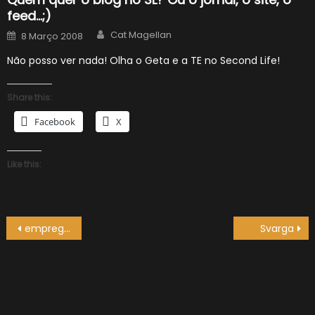
feed…;)
Author
Posted
Cat Magellan
8 Março 2008
on
Não posso ver nada! Olha o Geta e a TE no Second Life!
Share this:
Facebook
X
Like this:
Navegação
emprego na Reuters SL
Svarga
de
artigos