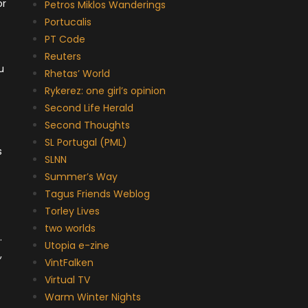
or
Petros Miklos Wanderings
Portucalis
PT Code
Reuters
u
Rhetas’ World
Rykerez: one girl’s opinion
Second Life Herald
Second Thoughts
SL Portugal (PML)
s
SLNN
Summer’s Way
Tagus Friends Weblog
Torley Lives
two worlds
.
Utopia e-zine
,
VintFalken
Virtual TV
Warm Winter Nights