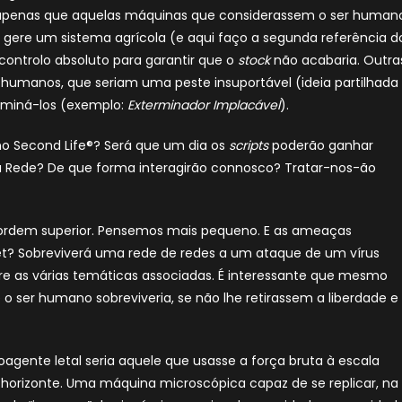
 apenas que aquelas máquinas que considerassem o ser human
 gere um sistema agrícola (e aqui faço a segunda referência d
ontrolo absoluto para garantir que o
stock
não acabaria. Outra
 humanos, que seriam uma peste insuportável (ideia partilhada
erminá-los (exemplo:
Exterminador Implacável
).
e” no Second Life®? Será que um dia os
scripts
poderão ganhar
 Rede? De que forma interagirão connosco? Tratar-nos-ão
 ordem superior. Pensemos mais pequeno. E as ameaças
net? Sobreviverá uma rede de redes a um ataque de um vírus
e as várias temáticas associadas. É interessante que mesmo
 ser humano sobreviveria, se não lhe retirassem a liberdade e
agente letal seria aquele que usasse a força bruta à escala
 horizonte. Uma máquina microscópica capaz de se replicar, na