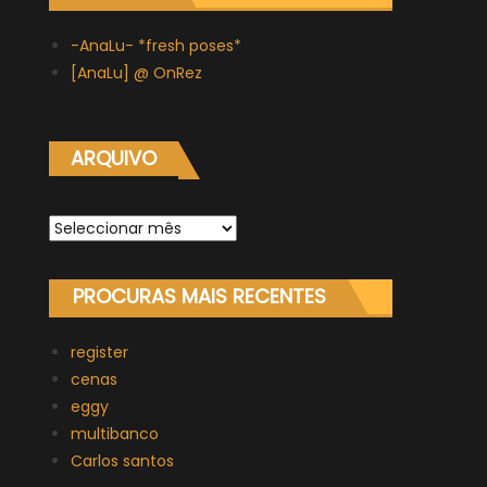
-AnaLu- *fresh poses*
[AnaLu] @ OnRez
ARQUIVO
Arquivo
PROCURAS MAIS RECENTES
register
cenas
eggy
multibanco
Carlos santos