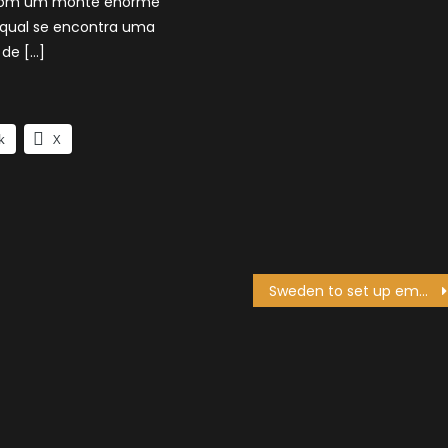
 com um monte enorme
 qual se encontra uma
de […]
k
X
Sweden to set up embassy in Second Life®