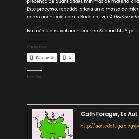
presença de quantidades mínimas de matéria, crian
Este processo, repetido, criaria uma massa de mic
como acontecia com o Nada do livro
A História Int
Isto não é possível acontecer no Second Life®,
pois
Share this:
Facebook
X
Like this:
Gath Forager, Ex Aut
http://aartedafuga.blogs