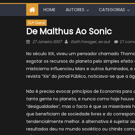
HOME
AUTORES
CATEGORIAS
SL® Geral
De Malthus Ao Sonic
Posted
Author
27 Janeiro 2007
Gath Forager, ex aut
27 come
on
No século XIX, viveu um pensador chamado Thomas 
esgotar os recursos do planeta pelo simples efei
misticismo influenciou Marx e outros iluminados, e 
revista “Xis” do jornal Público, noticiava-se que a 
Não é preciso evocar princípios de Economia para
tanta gente no planeta, e nunca como hoje houve 
“desigualdades”, mas o facto é que os miseráveis
que beneficiam de sociedade livres e do correspo
tendencialmente melhor. A alternativa é sujeitar
resultados deu no mundo soviético ou chinês comu