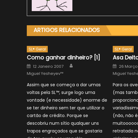
ARTIGOS RELACIONADOS
SL® Geral
SL® Geral
Como ganhar dinheiro? [1]
Asa Delt
Author
Posted
Posted
12 Janeiro 2007
26 Março
on
on
Miguel Yesheyev™
Miguel Yesh
Assim que se começa a dar umas
Para os ave
voltas pela SL™, surge logo uma
(mas també
vontade (e necessidade) enorme de
proporcion
se ter dinheiro sem ter que utilizar o
variadíssi
cartão de crédito. Porque se
(não, não é
descobriu num sítio qualquer uns
muitoooooo
trapos engraçados que se gostaria
retratada n