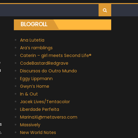
BLOGROLL
Ana Lutetia
Ara’s ramblings
Caterin – girl meets Second Life®
e
CodeBastardRedgrave
a
Discursos do Outro Mundo
Eggy Lippmann
Gwyn’s Home
In & Out
Jacek Lives/Tentacolor
Liberdade Perfeita
MarinaXi@metaverso.com
s
Massively
,
New World Notes