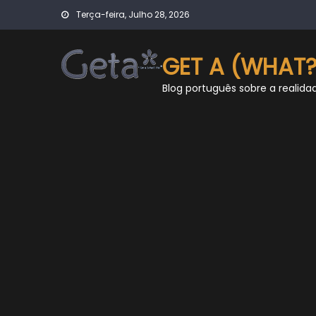
Skip
Terça-feira, Julho 28, 2026
to
content
GET A (WHAT?
Blog português sobre a realida