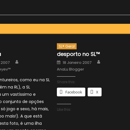
SL® Geral
a
desporto no SL™
Author
Author
Posted
 2007
18 Janeiro 2007
on
eyev™
AnaLu Blogger
ntureiros, como eu na SL
Share this:
m na RL), a SL
Facebook
X
a um vastíssimo e
mo conjunto de opções
 só jogo e sexo, há mais,
Like this:
o mais!). A que está
esta foto, é uma ilha