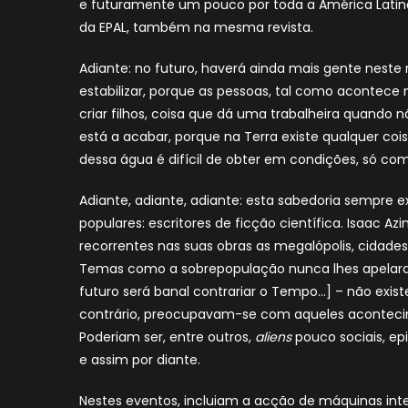
e futuramente um pouco por toda a América Latin
da EPAL, também na mesma revista.
Adiante: no futuro, haverá ainda mais gente neste 
estabilizar, porque as pessoas, tal como acontece 
criar filhos, coisa que dá uma trabalheira quando 
está a acabar, porque na Terra existe qualquer coi
dessa água é difícil de obter em condições, só com 
Adiante, adiante, adiante: esta sabedoria sempre 
populares: escritores de ficção científica. Isaac Azi
recorrentes nas suas obras as megalópolis, cidade
Temas como a sobrepopulação nunca lhes apelaram
futuro será banal contrariar o Tempo…] – não existe 
contrário, preocupavam-se com aqueles acontec
Poderiam ser, entre outros,
aliens
pouco sociais, ep
e assim por diante.
Nestes eventos, incluiam a acção de máquinas inte