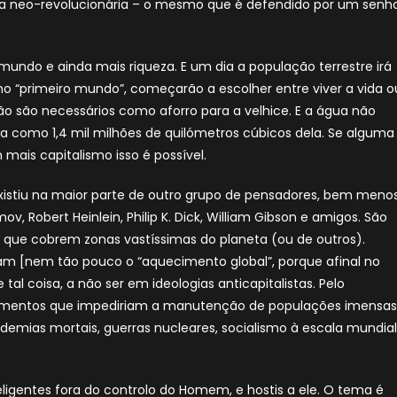
a neo-revolucionária – o mesmo que é defendido por um senh
mundo e ainda mais riqueza. E um dia a população terrestre irá
no “primeiro mundo”, começarão a escolher entre viver a vida o
não são necessários como aforro para a velhice. E a água não
sa como 1,4 mil milhões de quilómetros cúbicos dela. Se alguma
mais capitalismo isso é possível.
existiu na maior parte de outro grupo de pensadores, bem meno
mov, Robert Heinlein, Philip K. Dick, William Gibson e amigos. São
s que cobrem zonas vastíssimas do planeta (ou de outros).
 [nem tão pouco o “aquecimento global”, porque afinal no
tal coisa, a não ser em ideologias anticapitalistas. Pelo
imentos que impediriam a manutenção de populações imensas
idemias mortais, guerras nucleares, socialismo à escala mundial
ligentes fora do controlo do Homem, e hostis a ele. O tema é