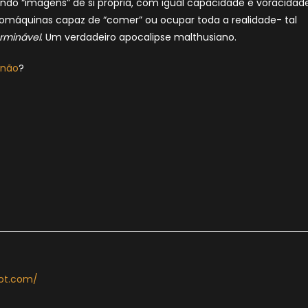
do “imagens” de si própria, com igual capacidade e voracidade
romáquinas capaz de “comer” ou ocupar toda a realidade- tal
erminável
. Um verdadeiro apocalipse malthusiano.
 não
?
pot.com/