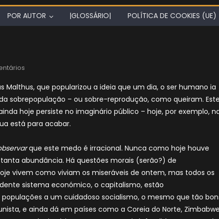
POR AUTOR
|GLOSSÁRIO|
POLÍTICA DE COOKIES (UE)
ntários
Malthus, que popularizou a ideia que um dia, o ser humano ia
to da sobrepopulação – ou sobre-reprodução, como queiram. Est
ainda hoje persiste no imaginário público – hoje, por exemplo, n
água está para acabar.
observar
que este medo é irracional. Nunca como hoje houve
tanta abundância. Há questões morais (serão?) de
 hoje vivem como viviam os miseráveis de ontem, mas todos os
ndente sistema económico, o capitalismo, estão
 as populações a um cuidadoso socialismo, o mesmo que tão bon
nista, e ainda dá em países como a Coreia do Norte, Zimbabwe