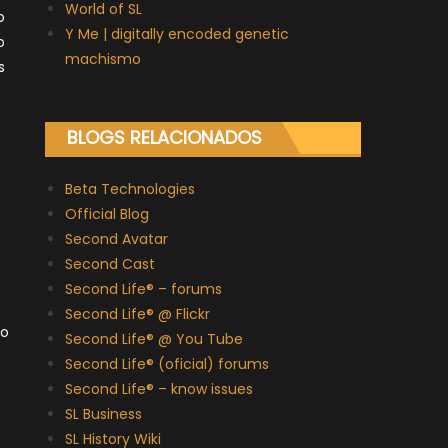
World of SL
o
Y Me | digitally encoded genetic
o
machismo
s
BLOGS RELACIONADOS
Beta Technologies
Official Blog
Second Avatar
Second Cast
Second Life® – forums
Second Life® @ Flickr
 o
Second Life® @ You Tube
Second Life® (oficial) forums
Second Life® – know issues
SL Business
SL History Wiki