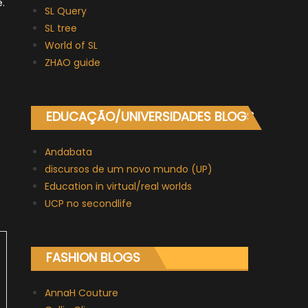
.
SL Query
SL tree
World of SL
ZHAO guide
EDUCAÇÃO/UNIVERSIDADES BLOGS
Andabata
discursos de um novo mundo (UP)
Education in virtual/real worlds
UCP no secondlife
FASHION BLOGS
AnnaH Couture