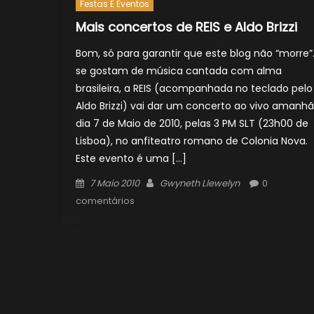
Festas E Eventos
Mais concertos de REIS e Aldo Brizzi
Bom, só para garantir que este blog não “morre”
se gostam de música cantada com alma
brasileira, a REIS (acompanhada no teclado pelo
Aldo Brizzi) vai dar um concerto ao vivo amanhã
dia 7 de Maio de 2010, pelas 3 PM SLT (23h00 de
Lisboa), no anfiteatro romano de Colonia Nova.
Este evento é uma […]
Posted
Author
7 Maio 2010
Gwyneth Llewelyn
0
on
comentários