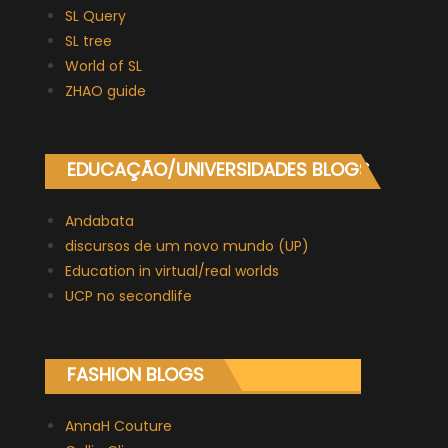
SL Query
SL tree
World of SL
ZHAO guide
EDUCAÇÃO/UNIVERSIDADES BLOGS
Andabata
discursos de um novo mundo (UP)
Education in virtual/real worlds
UCP no secondlife
FASHION BLOGS
AnnaH Couture