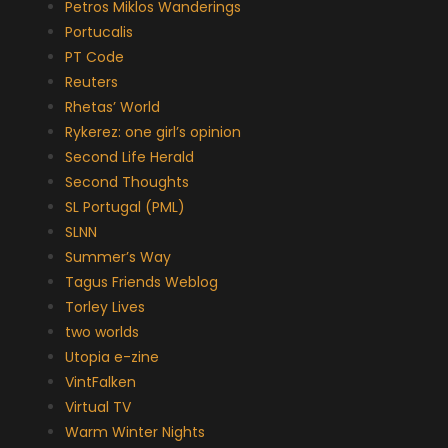
Petros Miklos Wanderings
Portucalis
PT Code
Reuters
Rhetas’ World
Rykerez: one girl’s opinion
Second Life Herald
Second Thoughts
SL Portugal (PML)
SLNN
Summer’s Way
Tagus Friends Weblog
Torley Lives
two worlds
Utopia e-zine
VintFalken
Virtual TV
Warm Winter Nights