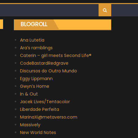
BLOGROLL
Ana Lutetia
Ara’s ramblings
Caterin – girl meets Second Life®
CodeBastardRedgrave
Discursos do Outro Mundo
Eggy Lippmann
Gwyn’s Home
In & Out
Jacek Lives/Tentacolor
Liberdade Perfeita
MarinaXi@metaverso.com
Massively
New World Notes