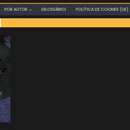
POR AUTOR
|GLOSSÁRIO|
POLÍTICA DE COOKIES (UE)