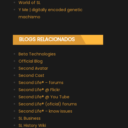
World of SL
Y Me | digitally encoded genetic
machismo
BLOGS RELACIONADOS
Beta Technologies
Official Blog
Second Avatar
Second Cast
Second Life® – forums
Second Life® @ Flickr
Second Life® @ You Tube
Second Life® (oficial) forums
Second Life® – know issues
SL Business
SL History Wiki