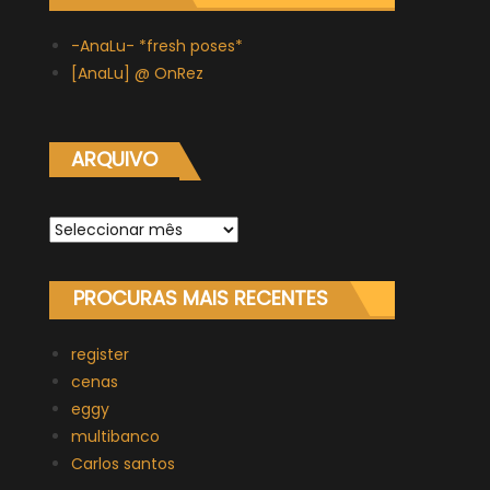
-AnaLu- *fresh poses*
[AnaLu] @ OnRez
ARQUIVO
Arquivo
PROCURAS MAIS RECENTES
register
cenas
eggy
multibanco
Carlos santos