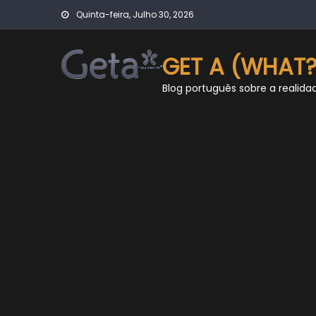
Skip
Quinta-feira, Julho 30, 2026
to
content
GET A (WHAT?
Blog português sobre a realida