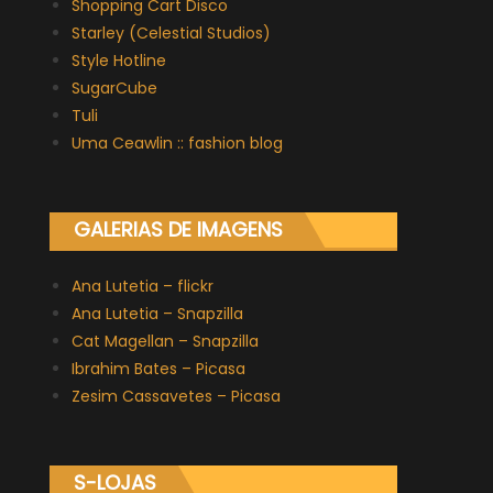
Shopping Cart Disco
Starley (Celestial Studios)
Style Hotline
SugarCube
Tuli
Uma Ceawlin :: fashion blog
GALERIAS DE IMAGENS
Ana Lutetia – flickr
Ana Lutetia – Snapzilla
Cat Magellan – Snapzilla
Ibrahim Bates – Picasa
Zesim Cassavetes – Picasa
S-LOJAS